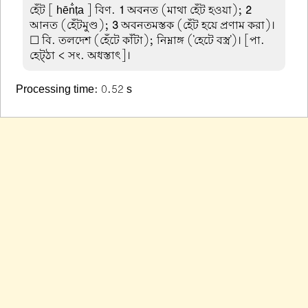
হেঁট
[ hēn̐ṭa ] বিণ.
1
অবনত (মাথা হেঁট হওয়া);
2
আনত (হেঁটমুণ্ড);
3
অবনতমস্তক (হেঁট হয়ে প্রণাম করা)।
☐ বি. তলদেশ (হেঁটে কাঁটা); নিম্নাঙ্গ ('হেটে বস্ত্র')। [পা.
হেট্ঠা < সং. অধস্তাৎ]।
Processing time: 0.52 s