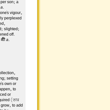
 per son; a
a
.
 one's vigour,
rly perplexed
hed,
; slighted;
wned off.
~
শ্রী
a
.
llection,
g; setting
e's own or
happen, to
uced or
cquired (তার
 grow, to add