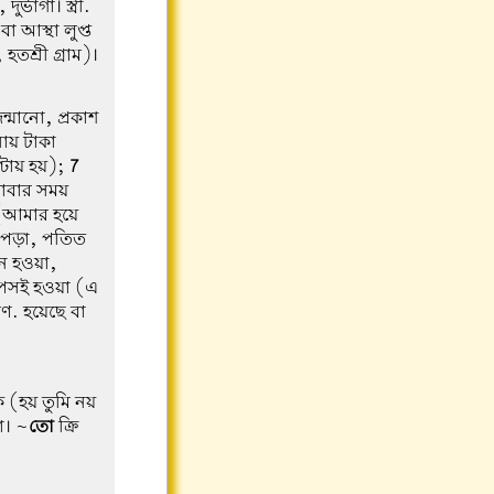
্ভাগা। স্ত্রী.
 বা আস্থা লুপ্ত
, হতশ্রী গ্রাম)।
্মানো, প্রকাশ
সায় টাকা
্টায় হয়);
7
যাবার সময়
(আমার হয়ে
পড়া, পতিত
ন হওয়া,
াপসই হওয়া (এ
িণ. হয়েছে বা
চক (হয় তুমি নয়
া। ~
তো
ক্রি-