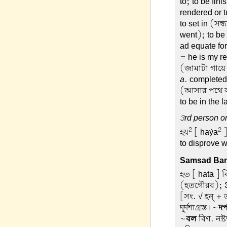
to; to be fin
rendered or 
to set in (সন্
went); to be s
ad equate for
= he is my re
(জামাটা গায়ে 
a
. completed
(আসার পথে বা
to be in the 
3rd person or
2
2
হয়
[ haẏa
]
to disprove w
Samsad Ban
হত
[ hata ] 
(হতগৌরব);
[সং. √ হন্ + 
দুর্দশাগ্রস্ত। ~
দর্
~
বল
বিণ. নষ্