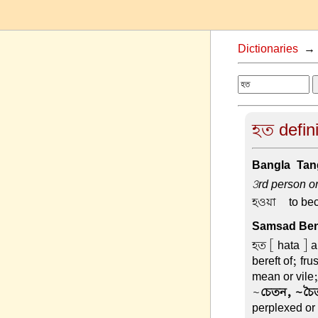
Dictionaries
হত defini
Bangla-Tang
3rd person or
হওয়া –
to be
Samsad Beng
হত
[ hata ] a
bereft of; fr
mean or vile;
~
চেতন, ~চৈতন
perplexed or