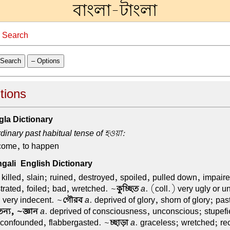
বাংলা-টাংলা
→
Search
Search
– Options
tions
la Dictionary
dinary past habitual tense of হওয়া:
come, to happen
ali-English Dictionary
 killed, slain; ruined, destroyed, spoiled, pulled down, impaire
ustrated, foiled; bad, wretched. ~
কুচ্ছিত
a
. (coll.) very ugly or u
 very indecent. ~
গৌরব
a
. deprived of glory, shorn of glory; past
্য, ~জ্ঞান
a
. deprived of consciousness, unconscious; stupefie
 confounded, flabbergasted. ~
চ্ছাড়া
a
. graceless; wretched; re