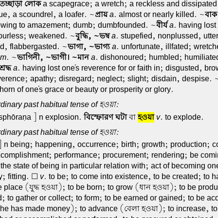
তচ্ছাড়া লোক
a scapegrace; a wretch; a reckless and dissipated
ue, a scoundrel, a loafer. ~
প্রায়
a
. almost or nearly killed. ~
বাক
owing to amazement; dumb; dumbfounded. ~
বীর্য
a
. having lost
ourless; weakened. ~
বুদ্ধি, ~ভম্ব
a
. stupefied, nonplussed, utte
d, flabbergasted. ~
ভাগা, ~ভাগ্য
a
. unfortunate, illfated; wretc
em
. ~
ভাগিনী, ~ভাগী। ~মান
a
. dishonoured; humbled; humiliated
শ্রদ্ধ
a
. having lost one's reverence for or faith in; disgusted, bro
everence; apathy; disregard; neglect; slight; disdain, despise. 
horn of one's grace or beauty or prosperity or glory.
dinary past habitual tense of হওয়া:
sphōraṇa ] n explosion.
বিস্ফোরণ ঘটা
বা
হওয়া
v
. to explode.
dinary past habitual tense of হওয়া:
 n being; happening, occurrence; birth; growth; production; co
ccomplishment; performance; procurement; rendering; be comin
 the state of being in particular relation with; act of becoming on
y; fitting. ☐
v
. to be; to come into existence, to be created; to 
e place (যুদ্ধ হওয়া); to be born; to grow (ধান হওয়া); to be prod
 to gather or collect; to form; to be earned or gained; to be a
 he has made money); to advance (বেলা হওয়া); to increase, to