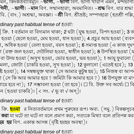
মন, কিংকর্তব্যবিমূঢ়। ~
ভাগ্য
, ~
ভাগা
বিণ. ভাগ্য খারাপ এমন, মন্দভাগ্য, দুর
গিনী
, ~
ভাগী
। ~
মান
বিণ. সম্মানহারা; অবমানিত। ~
শ্রদ্ধ
বিণ. যার শ্রদ্ধা
বি. (বাং.) অশ্রদ্ধা, অবজ্ঞা। ~
শ্রী
বিণ. শ্রীভ্রষ্ট; সম্পদহারা (হতশ্রী পল্লি
dinary past habitual tense of হওয়া:
 ক্রি.
1
বর্তমান বা বিদ্যমান থাকা;
2
ঘটা (যুদ্ধ হওয়া, বিপদ হওয়া);
3
জন
ন হওয়া (ছেলে হওয়া, মেঘ হওয়া, ধান হওয়া);
4
প্রচুর আয় হওয়া (ব্যব
া, অধিক হওয়া (বেলা হওয়া, বয়স হওয়া);
6
সমাপ্ত হওয়া (এ কাজ দুঘণ
য়া (রক্ত জল হওয়া, দেউলিয়া হওয়া, স্বাধীন হওয়া);
8
উপস্থিত হওয়া (
 বা উদয় হওয়া (অসুখ হওয়া, ভোর হওয়া, ভয় হওয়া);
1
আয়ু ফুরানো 
েলা, জোটা (চাকরি হওয়া, সুখ হওয়া);
12
কুলানো (এতেই হবে);
13
্টি হওয়া);
14
সম্বন্ধযুক্ত থাকা (সে আমার কুটুম্ব হয়);
15
নিজস্ব বা আপ
 (সে কি আর আমার হবে? জমিটা কি আমার হবে?)
16
উপযুক্ত বা ম
ায়ে হবে না);
17
সম্ভাবনা হওয়া (তা হবে)। ☐ বি. উক্ত সব অর্থে। ☐ ব
মন (হওয়া চাকরি)। [< সং. √ ভূ বা √ অস্]।
dinary past habitual tense of হওয়া:
 ক্রি.
হওয়া
-র নিত্যবর্তমানে প্রথম পুরুষের রূপ। অব্য. (সমু.) বিকল্পসূ
 করা
যা ঘটে তা ঘটে না বলে প্রমাণ করা, সত্যকে মিথ্যা বলে প্রতিপন্ন কর
হয়-হয়
বিণ. একান্ত আসন্ন (বৃষ্টি হয়হয় অবস্থা)।
dinary past habitual tense of হওয়া: