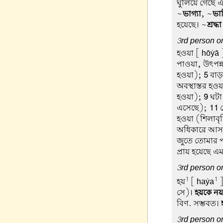
ঘুলিয়ে গেছে এ
~
ভাগ্যা
, ~
ভা
হয়েছে। ~
শ্রদ্ধা
3rd person or
হওয়া
[ hōẏā ]
পাওয়া, উৎপন্
হওয়া);
5
বাড়
অবস্থাস্তর হও
হওয়া);
9
ঘটা
এসেছে);
11
ম
হওয়া (শিলাবৃষ
অধিকারে আসা
জুতে তোমার প
প্রায় হয়েছে এ
3rd person or
1
1
হয়
[ haẏa
]
সে)।
হয়কে নয়
বিণ. সম্ভবত।
3rd person or