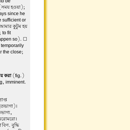
 to be
 (সময় হওয়া);
days since he
 sufficient or
 আমার কুটুম হয়
to fit
happen so). ☐
n temporarily
 the close;
য় করা
(fig.)
g, imminent.
রাপ্ত
হতভাগা)।
তভাগ্য,
; মরোমরো।
ব
বিণ. বুদ্ধি