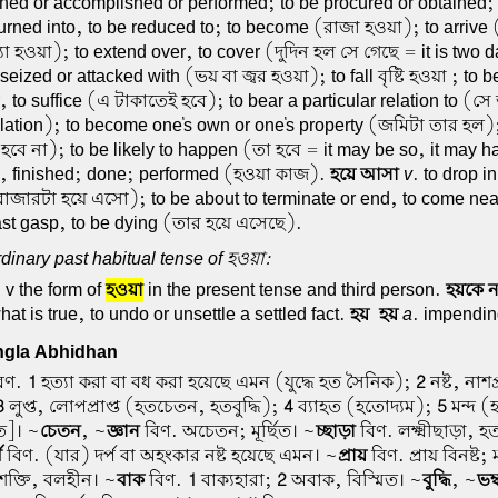
ished or accomplished or performed; to be procured or obtained;
turned into, to be reduced to; to become (রাজা হওয়া); to arrive
ধ্যা হওয়া); to extend over, to cover (দুদিন হল সে গেছে = it is two 
eized or attacked with (ভয় বা জ্বর হওয়া); to fall বৃষ্টি হওয়া ; to be
, to suffice (এ টাকাতেই হবে); to bear a particular relation to (সে
lation); to become one's own or one's property (জমিটা তার হল); 
হবে না); to be likely to happen (তা হবে = it may be so, it may 
, finished; done; performed (হওয়া কাজ).
হয়ে আসা
v
. to drop i
জারটা হয়ে এসো); to be about to terminate or end, to come near
last gasp, to be dying (তার হয়ে এসেছে).
dinary past habitual tense of হওয়া:
 v the form of
হওয়া
in the present tense and third person.
হয়কে ন
hat is true, to undo or unsettle a settled fact.
হয়-হয়
a
. impendin
gla Abhidhan
বিণ.
1
হত্যা করা বা বধ করা হয়েছে এমন (যুদ্ধে হত সৈনিক);
2
নষ্ট, নাশপ্
3
লুপ্ত, লোপপ্রাপ্ত (হতচেতন, হতবুদ্ধি);
4
ব্যাহত (হতোদ্যম);
5
মন্দ (
ত]। ~
চেতন
, ~
জ্ঞান
বিণ. অচেতন; মূর্ছিত। ~
চ্ছাড়া
বিণ. লক্ষ্মীছাড়া, হ
প
বিণ. (যার) দর্প বা অহংকার নষ্ট হয়েছে এমন। ~
প্রায়
বিণ. প্রায় বিনষ্ট
টশক্তি, বলহীন। ~
বাক
বিণ.
1
বাক্যহারা;
2
অবাক, বিস্মিত। ~
বুদ্ধি
, ~
ভম্