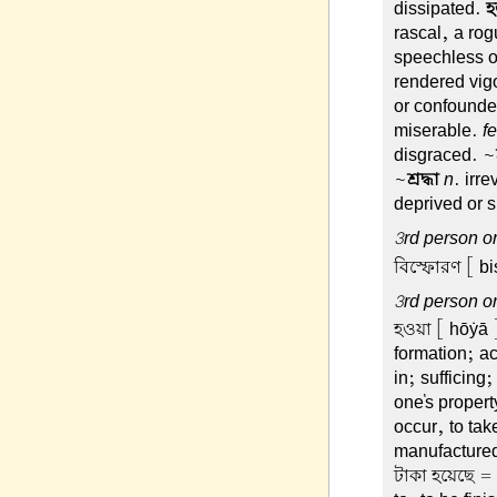
dissipated.
হ
rascal, a rog
speechless 
rendered vig
or confounde
miserable.
f
disgraced. ~
~
শ্রদ্ধা
n
. irr
deprived or s
3rd person or
বিস্ফোরণ
[ bi
3rd person or
হওয়া
[ hōẏā ]
formation; a
in; sufficing;
one's propert
occur, to tak
manufactured;
টাকা হয়েছে =