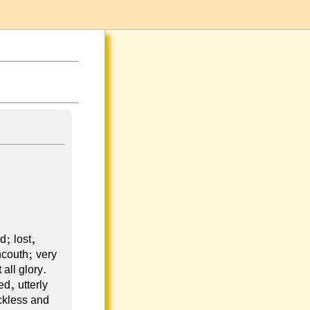
d; lost,
ncouth; very
 all glory.
d, utterly
ckless and