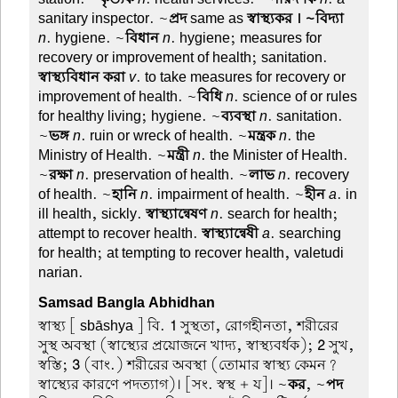
sanitary inspector. ~
প্রদ
same as
স্বাস্থ্যকর । ~বিদ্যা
n
. hygiene. ~
বিধান
n
. hygiene; measures for
recovery or improvement of health; sanitation.
স্বাস্থ্যবিধান করা
v
. to take measures for recovery or
improvement of health. ~
বিধি
n
. science of or rules
for healthy living; hygiene. ~
ব্যবস্থা
n
. sanitation.
~
ভঙ্গ
n
. ruin or wreck of health. ~
মন্ত্রক
n
. the
Ministry of Health. ~
মন্ত্রী
n
. the Minister of Health.
~
রক্ষা
n
. preservation of health. ~
লাভ
n
. recovery
of health. ~
হানি
n
. impairment of health. ~
হীন
a
. in
ill health, sickly.
স্বাস্থ্যান্বেষণ
n
. search for health;
attempt to recover health.
স্বাস্থ্যান্বেষী
a
. searching
for health; at tempting to recover health, valetudi
narian.
Samsad Bangla Abhidhan
স্বাস্থ্য
[ sbāshya ] বি.
1
সুস্থতা, রোগহীনতা, শরীরের
সুস্থ অবস্থা (স্বাস্থ্যের প্রয়োজনে খাদ্য, স্বাস্থ্যবর্ধক);
2
সুখ,
স্বস্তি;
3
(বাং.) শরীরের অবস্থা (তোমার স্বাস্থ্য কেমন?
স্বাস্থ্যের কারণে পদত্যাগ)। [সং. স্বস্থ + য]। ~
কর
, ~
পদ