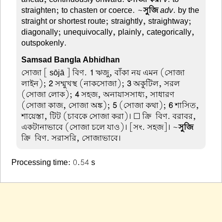
straighten; to chasten or coerce. ~
সুজি
adv
. by the
straight or shortest route; straightly, straightway;
diagonally; unequivocally, plainly, categorically,
outspokenly.
Samsad Bangla Abhidhan
সোজা
[ sōjā ] বিণ.
1
ঋজু, বাঁকা নয় এমন (সোজা
লাইন);
2
সম্মুখস্থ (নাকসোজা);
3
অকুটিল, সরল
(সোজা লোক);
4
সহজ, অনায়াসসাধ্য, সাধারণ
(সোজা কাজ, সোজা অঙ্ক);
5
(সোজা কথা);
6
শাসিত,
শায়েস্তা, টিট (চাবকে সোজা করা)। ☐ ক্রি-বিণ. বরাবর,
একটানাভাবে (সোজা চলে যাও)। [সং. সহজ]। ~
সুজি
ক্রি-বিণ. সরাসরি, সোজাভাবে।
Processing time: 0.54 s