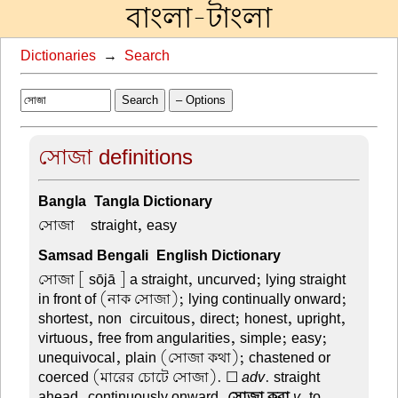
বাংলা-টাংলা
Dictionaries
→
Search
Search
– Options
সোজা definitions
Bangla-Tangla Dictionary
সোজা –
straight, easy
Samsad Bengali-English Dictionary
সোজা
[ sōjā ] a straight, uncurved; lying straight
in front of (নাক সোজা); lying continually onward;
shortest, non-circuitous, direct; honest, upright,
virtuous, free from angularities, simple; easy;
unequivocal, plain (সোজা কথা); chastened or
coerced (মারের চোটে সোজা). ☐
adv
. straight
ahead, continuously onward.
সোজা করা
v
. to