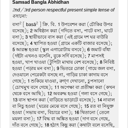
Samsad Bangla Abhidhan
2nd/3rd person respectful present simple tense of
বসানো:
2
2
বসা
[ basā
] ক্রি. বি.
1
উপবেশন করা (চৌকির উপর
বসেছে);
2
অধিষ্ঠান করা (গদিতে বসা, পাটে বসা, ঘাটে
বসা);
3
স্থায়ীভাবে বাস করা (এই গ্রামে দশ ঘর বাউরি
বসেছে);
4
স্থাপিত হওয়া (গ্রামে একটি বাজার বসেছে);
5
আরম্ভ হওয়া (স্কুল এগারোটায় বসবে);
6
জমাট বাঁধা
(দইটা এখনও বসেনি, বুকে সর্দি বসেছে);
7
মাপসই
হওয়া, খাপ খাওয়া (টুপিটা মাথায় বেশ বসেছে);
8
নিবিষ্ট
হওয়া (পড়ায় মন বসা);
9
ভিতরে ঢোকা (গায়ে জল বসা,
দেওয়ালে পেরেকটা বসছে না, গাড়ির চাকা কাদায় বসে
গেছে);
1
শুকিয়ে যাওয়া, রুগ্ণ দেখানো, চুপসানো
(চোখমুখ বসে গেছে);
11
অপেক্ষা বা প্রতীক্ষা করা (কখন
থেকে বসে আছি);
12
অবরুদ্ধ হওয়া (গলা বসে গেছে);
13
বাস স্থাপন করা (বাড়িতে ভাড়াটে বসেছে);
14
নাবাল
বা নিচু হওয়া (ঘরের মেঝে বসে গেছে);
15
রত বা নিযুক্ত
হওয়া (সভায় বসা, বিচারে বসা);
16
থিতানো (তেলে
ময়লা বসা);
17
বিদ্ধ বা অঙ্কিত হওয়া (দাগ বসে গেছে,
দাঁত বসে গেছে);
18
হঠাৎ কিছু করা (কথাটা বলে বসেছি,