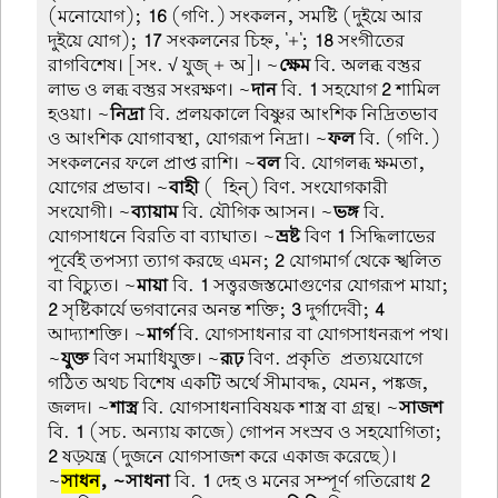
(মনোযোগ);
16
(গণি.) সংকলন, সমষ্টি (দুইয়ে আর
দুইয়ে যোগ);
17
সংকলনের চিহ্ন, '+';
18
সংগীতের
রাগবিশেষ। [সং. √ যুজ্ + অ]। ~
ক্ষেম
বি. অলব্ধ বস্তুর
লাভ ও লব্ধ বস্তুর সংরক্ষণ। ~
দান
বি.
1
সহযোগ
2
শামিল
হওয়া। ~
নিদ্রা
বি. প্রলয়কালে বিষ্ণুর আংশিক নিদ্রিতভাব
ও আংশিক যোগাবস্থা, যোগরূপ নিদ্রা। ~
ফল
বি. (গণি.)
সংকলনের ফলে প্রাপ্ত রাশি। ~
বল
বি. যোগলব্ধ ক্ষমতা,
যোগের প্রভাব। ~
বাহী
(-হিন্) বিণ. সংযোগকারী
সংযোগী। ~
ব্যায়াম
বি. যৌগিক আসন। ~
ভঙ্গ
বি.
যোগসাধনে বিরতি বা ব্যাঘাত। ~
ভ্রষ্ট
বিণ
1
সিদ্ধিলাভের
পূর্বেই তপস্যা ত্যাগ করছে এমন;
2
যোগমার্গ থেকে স্খলিত
বা বিচ্যুত। ~
মায়া
বি.
1
সত্ত্বরজস্তমোগুণের যোগরূপ মায়া;
2
সৃষ্টিকার্যে ভগবানের অনন্ত শক্তি;
3
দুর্গাদেবী;
4
আদ্যাশক্তি। ~
মার্গ
বি. যোগসাধনার বা যোগসাধনরূপ পথ।
~
যুক্ত
বিণ সমাধিযুক্ত। ~
রূঢ়
বিণ. প্রকৃতি-প্রত্যয়যোগে
গঠিত অথচ বিশেষ একটি অর্থে সীমাবদ্ধ, যেমন, পঙ্কজ,
জলদ। ~
শাস্ত্র
বি. যোগসাধনাবিষয়ক শাস্ত্র বা গ্রন্থ। ~
সাজশ
বি.
1
(সচ. অন্যায় কাজে) গোপন সংস্রব ও সহযোগিতা;
2
ষড়যন্ত্র (দুজনে যোগসাজশ করে একাজ করেছে)।
~
সাধন
, ~সাধনা
বি.
1
দেহ ও মনের সম্পূর্ণ গতিরোধ
2