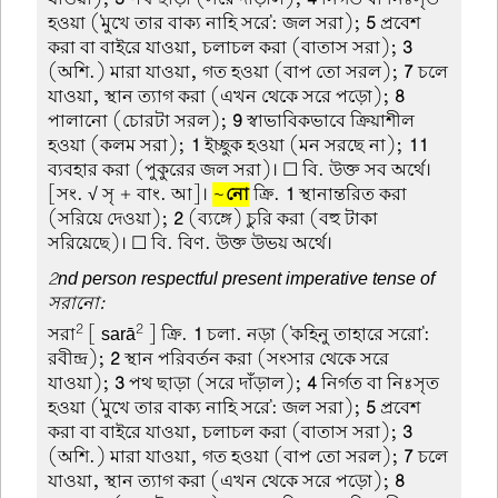
হওয়া ('মুখে তার বাক্য নাহি সরে': জল সরা);
5
প্রবেশ
করা বা বাইরে যাওয়া, চলাচল করা (বাতাস সরা);
3
(অশি.) মারা যাওয়া, গত হওয়া (বাপ তো সরল);
7
চলে
যাওয়া, স্থান ত্যাগ করা (এখন থেকে সরে পড়ো);
8
পালানো (চোরটা সরল);
9
স্বাভাবিকভাবে ক্রিয়াশীল
হওয়া (কলম সরা);
1
ইচ্ছুক হওয়া (মন সরছে না);
11
ব্যবহার করা (পুকুরের জল সরা)। ☐ বি. উক্ত সব অর্থে।
[সং. √ সৃ + বাং. আ]।
~
নো
ক্রি.
1
স্থানান্তরিত করা
(সরিয়ে দেওয়া);
2
(ব্যঙ্গে) চুরি করা (বহু টাকা
সরিয়েছে)। ☐ বি. বিণ. উক্ত উভয় অর্থে।
2nd person respectful present imperative tense of
সরানো:
2
2
সরা
[ sarā
] ক্রি.
1
চলা. নড়া ('কহিনু তাহারে সরো':
রবীন্দ্র);
2
স্থান পরিবর্তন করা (সংসার থেকে সরে
যাওয়া);
3
পথ ছাড়া (সরে দাঁড়াল);
4
নির্গত বা নিঃসৃত
হওয়া ('মুখে তার বাক্য নাহি সরে': জল সরা);
5
প্রবেশ
করা বা বাইরে যাওয়া, চলাচল করা (বাতাস সরা);
3
(অশি.) মারা যাওয়া, গত হওয়া (বাপ তো সরল);
7
চলে
যাওয়া, স্থান ত্যাগ করা (এখন থেকে সরে পড়ো);
8