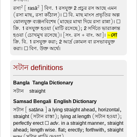
2
2
রসা
[ rasā
] বিণ.
1
রসযুক্ত
2
প্রচুর রস আছে এমন
(রসা মাছ, রসা কাঁঠাল)। ☐ বি. মাছ মাংস প্রভৃতির অল্প
ঝোলযুক্ত ব্যঞ্জনবিশেষ (মাছের মাথা দিয়ে রসা রান্না)। ☐
ক্রি.
1
রসযুক্ত হওয়া (মাটি রসেছে);
2
সর্দিতে ভারাক্রান্ত
হওয়া (চোখমুখ রসেছে)। [সং. রস + বাং. আ]।
~
নো
ক্রি. বি.
1
রসযুক্ত করা;
2
আর্দ্র কোমল বা রসভাবযুক্ত
করা। ☐ বিণ. উক্ত অর্থে।
সটান definitions
Bangla-Tangla Dictionary
সটান –
straight
Samsad Bengali-English Dictionary
সটান
[ saṭāna ] a lying straight ahead, horizontal,
straight (সটান রাস্তা); lying at length (সটান হওয়া);
perfectly erect ☐
adv
. in a straight manner, straight
ahead; length wise. flat; erectly; forthwith, straight
way (সটান পাড়ি দেওয়া)