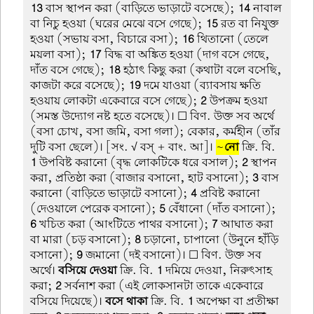
13
বাস স্থাপন করা (বাড়িতে ভাড়াটে বসেছে);
14
নাবাল
বা নিচু হওয়া (ঘরের মেঝে বসে গেছে);
15
রত বা নিযুক্ত
হওয়া (সভায় বসা, বিচারে বসা);
16
থিতানো (তেলে
ময়লা বসা);
17
বিদ্ধ বা অঙ্কিত হওয়া (দাগ বসে গেছে,
দাঁত বসে গেছে);
18
হঠাৎ কিছু করা (কথাটা বলে বসেছি,
কাজটা করে বসেছে);
19
দমে যাওয়া (ব্যাবসায় ক্ষতি
হওয়ায় লোকটা একেবারে বসে গেছে);
2
উপক্রম হওয়া
(সমস্ত উদ্যোগ নষ্ট হতে বসেছে)। ☐ বিণ. উক্ত সব অর্থে
(বসা চোখ, বসা জমি, বসা গলা); বেকার, কর্মহীন (তাঁর
দুটি বসা ছেলে)। [সং. √ বস্ + বাং. আ]।
~
নো
ক্রি. বি.
1
উপবিষ্ট করানো (বৃদ্ধ লোকটিকে ধরে বসাল);
2
স্থাপন
করা, প্রতিষ্ঠা করা (বাজার বসানো, হাট বসানো);
3
বাস
করানো (বাড়িতে ভা়ড়াটে বসানো);
4
প্রবিষ্ট করানো
(দেওয়ালে পেরেক বসানো);
5
বেঁধানো (দাঁত বসানো);
6
খচিত করা (আংটিতে পাথর বসানো);
7
আঘাত করা
বা মারা (চড় বসানো);
8
চড়ানো, চাপানো (উনুনে হাঁড়ি
বসানো);
9
জমানো (দই বসানো)। ☐ বিণ. উক্ত সব
অর্থে।
বসিয়ে দেওয়া
ক্রি. বি.
1
দমিয়ে দেওয়া, নিরুৎসাহ
করা;
2
সর্বনাশ করা (এই লোকসানটা তাকে একেবারে
বসিয়ে দিয়েছে)।
বসে থাকা
ক্রি. বি.
1
অপেক্ষা বা প্রতীক্ষা