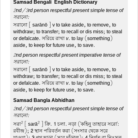
Samsad Bengali-English Dictionary
2nd/3rd person respectful present simple tense of
সরানো:
সরানো
[ sarānō ] v to take aside, to remove, to
withdraw; to transfer; to recall or dis miss; to steal
or defalcate. সরিয়ে রাখা
v
. to lay (something)
aside, to keep for future use, to save.
2nd person respectful present imperative tense of
সরানো:
সরানো
[ sarānō ] v to take aside, to remove, to
withdraw; to transfer; to recall or dis miss; to steal
or defalcate. সরিয়ে রাখা
v
. to lay (something)
aside, to keep for future use, to save.
Samsad Bangla Abhidhan
2nd/3rd person respectful present simple tense of
সরানো:
2
2
সরা
[ sarā
] ক্রি.
1
চলা. নড়া ('কহিনু তাহারে সরো':
রবীন্দ্র);
2
স্থান পরিবর্তন করা (সংসার থেকে সরে
যাওয়া);
3
পথ ছাড়া (সরে দাঁড়াল);
4
নির্গত বা নিঃসৃত