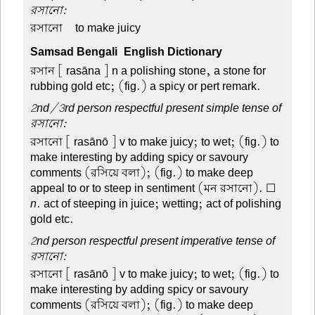
রসানো:
রসানো –
to make juicy
Samsad Bengali-English Dictionary
রসান
[ rasāna ] n a polishing stone, a stone for
rubbing gold etc; (fig.) a spicy or pert remark.
2nd/3rd person respectful present simple tense of
রসানো:
রসানো
[ rasānō ] v to make juicy; to wet; (fig.) to
make interesting by adding spicy or savoury
comments (রসিয়ে বলা); (fig.) to make deep
appeal to or to steep in sentiment (মন রসানো). ☐
n
. act of steeping in juice; wetting; act of polishing
gold etc.
2nd person respectful present imperative tense of
রসানো:
রসানো
[ rasānō ] v to make juicy; to wet; (fig.) to
make interesting by adding spicy or savoury
comments (রসিয়ে বলা); (fig.) to make deep