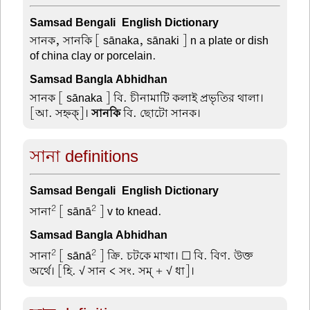
Samsad Bengali-English Dictionary
সানক, সানকি
[ sānaka, sānaki ] n a plate or dish
of china clay or porcelain.
Samsad Bangla Abhidhan
সানক
[ sānaka ] বি. চীনামাটি কলাই প্রভৃতির থালা।
[আ. সহ্নক্]।
সানকি
বি. ছোটো সানক।
সানা definitions
Samsad Bengali-English Dictionary
2
2
সানা
[ sānā
] v to knead.
Samsad Bangla Abhidhan
2
2
সানা
[ sānā
] ক্রি. চটকে মাখা। ☐ বি. বিণ. উক্ত
অর্থে। [হি. √ সান < সং. সম্ + √ ধা]।