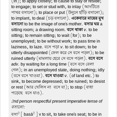
(in); to apply closely; to cause to stay or reside;
to engage; to set or stud with, to inlay (আংটিতে
পাথর বসানো); to place or put (উনুনে হাঁড়ি বসানো);
to implant, to deal (চড় বসানো).
একেবারে মায়ের মুখ
বসানো
to be the image of one's mother.
বসার ঘর
a
sitting room; a drawing room.
বসে থাকা
v
. to be
sitting; to remain sitting; to wait (for); to be
unemployed; to be without work; to pass time in
laziness, to laze. বসে পড়া
v
. to sit down; to be
utterly disappointed (ফেল করে সে বসে পড়ল); to be
ruined utterly (মামলায় হেরে সে বসে পড়ল).
বসে বসে
adv
. by waiting for a long time (বসে বসে বেলা
গেল); in an unemployed state, doing nothing; idly
(বসে বসে খাওয়া).
বসে যাওয়া
v
. (of land etc.) to
sink, to become depressed; to be ruined; to desist
or rest (আর খেলিস না-বসে যা); to stop (বাধা
পড়েছে-বসে যাও).
2nd person respectful present imperative tense of
বসানো:
2
2
বসা
[ basā
] v to sit, to take one's seat; to be in