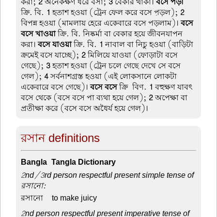
করা;
2
অনেকক্ষণ ধরে বসা;
3
বেকার থাকা।
বসে পড়া
ক্রি. বি.
1
হতাশ হওয়া (ট্রেন ফেল করে বসে প়ড়ল);
2
বিপন্ন হওয়া (মামলায় হেরে একেবারে বসে পড়লাম)।
বসে
বসে খাওয়া
ক্রি. বি. নিষ্কর্মা বা বেকার হয়ে জীবনযাপন
করা।
বসে যাওয়া
ক্রি. বি.
1
নাবাল বা নিচু হওয়া (বাড়িটা
ক্রমেই বসে যাচ্ছে);
2
মিলিয়ে যাওয়া (ফোড়াটা বসে
গেছে);
3
হতাশ হওয়া (ট্রেন চলে গেছে দেখে সে বসে
গেল);
4
সর্বনাশগ্রস্ত হওয়া (এই লোকসানে লোকটা
একেবারে বসে গেছে)।
বসে বসে
ক্রি-বিণ.
1
বহুক্ষণ যাবৎ
বসে থেকে (বসে বসে পা ব্যথা হয়ে গেল);
2
অপেক্ষা বা
প্রতীক্ষা করে (বসে বসে অধৈর্য হয়ে গেল)।
রসান definitions
Bangla-Tangla Dictionary
2nd/3rd person respectful present simple tense of
রসানো:
রসানো –
to make juicy
2nd person respectful present imperative tense of