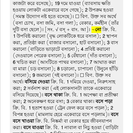
কাজটা করে বসেছে);
19
দমে যাওয়া (ব্যাবসায় ক্ষতি
হওয়ায় লোকটা একেবারে বসে গেছে);
2
উপক্রম হওয়া
(সমস্ত উদ্যোগ নষ্ট হতে বসেছে)। ☐ বিণ. উক্ত সব অর্থে
(বসা চোখ, বসা জমি, বসা গলা); বেকার, কর্মহীন (তাঁর
দুটি বসা ছেলে)। [সং. √ বস্ + বাং. আ]।
~
নো
ক্রি. বি.
1
উপবিষ্ট করানো (বৃদ্ধ লোকটিকে ধরে বসাল);
2
স্থাপন
করা, প্রতিষ্ঠা করা (বাজার বসানো, হাট বসানো);
3
বাস
করানো (বাড়িতে ভা়ড়াটে বসানো);
4
প্রবিষ্ট করানো
(দেওয়ালে পেরেক বসানো);
5
বেঁধানো (দাঁত বসানো);
6
খচিত করা (আংটিতে পাথর বসানো);
7
আঘাত করা
বা মারা (চড় বসানো);
8
চড়ানো, চাপানো (উনুনে হাঁড়ি
বসানো);
9
জমানো (দই বসানো)। ☐ বিণ. উক্ত সব
অর্থে।
বসিয়ে দেওয়া
ক্রি. বি.
1
দমিয়ে দেওয়া, নিরুৎসাহ
করা;
2
সর্বনাশ করা (এই লোকসানটা তাকে একেবারে
বসিয়ে দিয়েছে)।
বসে থাকা
ক্রি. বি.
1
অপেক্ষা বা প্রতীক্ষা
করা;
2
অনেকক্ষণ ধরে বসা;
3
বেকার থাকা।
বসে পড়া
ক্রি. বি.
1
হতাশ হওয়া (ট্রেন ফেল করে বসে প়ড়ল);
2
বিপন্ন হওয়া (মামলায় হেরে একেবারে বসে পড়লাম)।
বসে
বসে খাওয়া
ক্রি. বি. নিষ্কর্মা বা বেকার হয়ে জীবনযাপন
করা।
বসে যাওয়া
ক্রি. বি.
1
নাবাল বা নিচু হওয়া (বাড়িটা