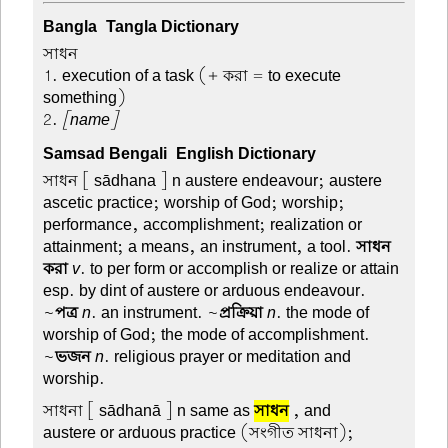
Bangla-Tangla Dictionary
সাধন –
1. execution of a task (+ করা = to execute
something)
2.
[name]
Samsad Bengali-English Dictionary
সাধন
[ sādhana ] n austere endeavour; austere
ascetic practice; worship of God; worship;
performance, accomplishment; realization or
attainment; a means, an instrument, a tool.
সাধন
করা
v
. to per form or accomplish or realize or attain
esp. by dint of austere or arduous endeavour.
~
পত্র
n
. an instrument. ~
প্রক্রিয়া
n
. the mode of
worship of God; the mode of accomplishment.
~
ভজন
n
. religious prayer or meditation and
worship.
সাধনা
[ sādhanā ] n same as
সাধন
, and—
austere or arduous practice (সংগীত সাধনা);