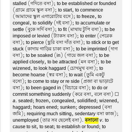
stalled (গদিতে বসা); to be established or founded
(গ্রামে গ্রামে স্কুল বসা); to start, to commence
(আমাদের স্কুল এগারোটায় বসে); to freeze, to
congeal, to solidify (দই বসা); to accumulate or
settle (বুকে সর্দি বসা); to fit (মাথায় টুপি বসা); to be
imposed or levied (ট্যাকস বসা); to enter (পেরেক
বসা); to pierce (ছুরি বসা দাঁত বসা); to stick or to get
stuck (কাদায় গাড়ির চাকা বসা); to be imprinted (দাগ
বসা); to be soaked (in) (গায়ে জল বসা); to be
applied closely, to be attracted (মন বসা); to be
wizened, to look haggard (চোখমুখ বসা); to
become hoarse (স্বর বসা); to wait (তুমি একটু
বসো); to come to stay or re side (প্রজা বা ভাড়াটে
বসা); to been gaged in (বিচারে বসা); to do or
commit something suddenly (করে বসা, বলে বসা) ☐
a
. seated; frozen, congealed, solidified; wizened,
haggard; hoars ened; sunken; depressed (বসা
জমি); requiring much sitting, sedentary বসা কাজ);
unemployed (তার সব ছেলেই বসা).
বসানো
v
. to
cause to sit, to seat; to establish or found; to