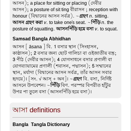
আসন); a place for sitting or placing (দেবীর
আসন); a posture of sit ting বীরাসন ; reception with
honour (বিদ্বানের আসন সর্বত্র). ~
গ্রহণ
n
. sitting.
আসন গ্রহণ করা
v
. to take one's seat. ~
পিঁড়ি
n
. the
posture of squatting.
আসনপিঁড়ি হয়ে বসা
v
. to squat.
Samsad Bangla Abhidhan
আসন
[ āsana ] বি.
1
বসার স্থান (সিংহাসন,
কাষ্ঠাসন);
2
বসার জন্য ছোট গালিচা বা ওইজাতীয় বস্তু;
3
পীঠ (দেবীর আসন);
4
যোগসাধনে বসার প্রণালী বা
যোগব্যায়ামের প্রণালী (শবাসন, পদ্মাসন);
5
সম্মানের
স্থান, মর্যাদা (বিদ্বানের আসন সর্বত্র, তাঁর আসন সবার
হৃদয়ে)। [সং. √ আস্ + অন]। ~
গ্রহণ
বি. বসা, নির্দিষ্ট
আসনে উপবেশন। ~
পিঁড়ি
বিণ. পরস্পর বিপরীত হাঁটুর
উপর পা তুলে বসা (আসনপিঁড়ি হয়ে বসা)।
আসা definitions
Bangla-Tangla Dictionary