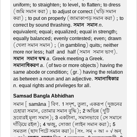
uniform; to straighten; to level, to flatten; to dress
(জমি সমান করা) ; to adjust or correct (ঘড়ি সমান
করা) ; to put on properly (জামাকাপড় সমান করা) ; to
correct by sound thrashing.
সমান-সমান
n
.
equivalent; equal; equalized; equal in strength;
equally balanced; evenly contested; even; drawn
(খেলা সমান সমান) ; (in gambling) quits; neither
more nor less; half-and-half (সমান-সমান ভাগ).
সমান-সমান দ্বন্দ্ব
a
. Greek meeting a Greek.
সমানাধিকরণ
a
. (of two or more objects) having the
same abode or condition; (gr.) having the relation
as between a noun and an adjective.
সমানাধিকার
n
. equal rights and privileges for all.
Samsad Bangla Abhidhan
সমান
[ samāna ] বিণ.
1
সদৃশ, তুল্য, একরূপ (দুজনের
চেহারা সমান, তোমার সমান বুদ্ধি);
2
অভিন্ন (দুটি
দ্রব্যেরই মূল্য সমান);
3
একটানা, সমানভাবে (সে সমানে
দাঁড়িয়ে রইল);
4
ঋজু, সোজা (লাইন সমান করা);
5
সমতল (ছাদ পিটে সমান করা)। [সং. সম্ + আ + √ অন্