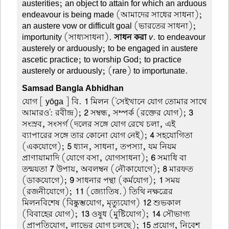
austerities; an object to attain for which an arduous
endeavour is being made (আমাদের সাধের সাধনা);
an austere vow or difficult goal (ভারতের সাধনা);
importunity (সাধ্যসাধনা).
সাধন করা
v
. to endeavour
austerely or arduously; to be engaged in austere
ascetic practice; to worship God; to practice
austerely or arduously; (rare) to importunate.
Samsad Bangla Abhidhan
যোগ
[ yōga ] বি.
1
মিলন ('সেইখানে যোগ তোমার সাথে
আমারও': রবীন্দ্র);
2
সম্বন্ধ, সম্পর্ক (রক্তের যোগ);
3
সংস্রব, সংসর্গ (দলের সঙ্গে যোগ রেখে চলা, এই
ব্যাপারের সঙ্গে তার কোনো যোগ নেই);
4
সহযোগিতা
(একযোগে);
5
ধ্যান, সাধনা, তপস্যা, যম নিয়ম
প্রাণায়ামাদি (যোগে বসা, যোগসাধনা);
6
সমাধি বা
তন্ময়তা
7
উপায়, অবলম্বন (নৌকাযোগে);
8
মারফত
(ডাকযোগে);
9
সাধনার পন্থা (কর্মযোগ);
1
সময়
(রজনীযোগে);
11
(জ্যোতিষ.) তিথি নক্ষত্রের
মিলনবিশেষ (বিষ্কুম্ভযোগ, মৃত্যুযোগ)
12
শুভকাল
(বিবাহের যোগ);
13
ওষুধ (মুষ্টিযোগ);
14
সৌভাগ্য
(প্রাপতিযোগ, লাভের যোগ চলছে);
15
প্রয়োগ, নিবেশ