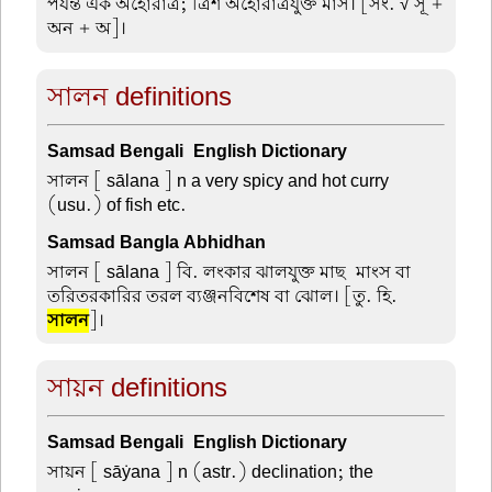
পর্যন্ত এক অহোরাত্র; ত্রিশ অহোরাত্রযুক্ত মাস। [সং. √ সূ +
অন + অ]।
সালন definitions
Samsad Bengali-English Dictionary
সালন
[ sālana ] n a very spicy and hot curry
(usu.) of fish etc.
Samsad Bangla Abhidhan
সালন
[ sālana ] বি. লংকার ঝালযুক্ত মাছ-মাংস বা
তরিতরকারির তরল ব্যঞ্জনবিশেষ বা ঝোল। [তু. হি.
সালন
]।
সায়ন definitions
Samsad Bengali-English Dictionary
সায়ন
[ sāẏana ] n (astr.) declination; the