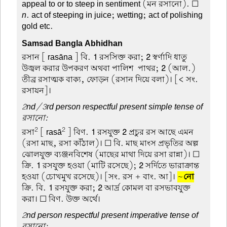
appeal to or to steep in sentiment (মন রসানো). ☐
n
. act of steeping in juice; wetting; act of polishing
gold etc.
Samsad Bangla Abhidhan
রসান
[ rasāna ] বি.
1
রসসিক্ত করা;
2
স্বর্ণাদি ধাতু
উজ্বল করার উপকরণ অথবা পালিশ-পাথর;
2
(আল.)
তীব্র রসাত্মক বাক্য, ফোড়ন (রসান দিয়ে বলা)। [< সং.
রসায়ন]।
2nd/3rd person respectful present simple tense of
রসানো:
2
2
রসা
[ rasā
] বিণ.
1
রসযুক্ত
2
প্রচুর রস আছে এমন
(রসা মাছ, রসা কাঁঠাল)। ☐ বি. মাছ মাংস প্রভৃতির অল্প
ঝোলযুক্ত ব্যঞ্জনবিশেষ (মাছের মাথা দিয়ে রসা রান্না)। ☐
ক্রি.
1
রসযুক্ত হওয়া (মাটি রসেছে);
2
সর্দিতে ভারাক্রান্ত
হওয়া (চোখমুখ রসেছে)। [সং. রস + বাং. আ]।
~
নো
ক্রি. বি.
1
রসযুক্ত করা;
2
আর্দ্র কোমল বা রসভাবযুক্ত
করা। ☐ বিণ. উক্ত অর্থে।
2nd person respectful present imperative tense of
রসানো: