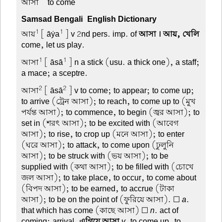
আসা –
to come
Samsad Bengali-English Dictionary
1
1
আয়
[ āẏa
] v 2nd pers. imp. of
আসা । আয়, খেলি
come, let us play.
1
1
আসা
[ āsā
] n a stick (usu. a thick one), a staff;
a mace; a sceptre.
2
2
আসা
[ āsā
] v to come; to appear; to come up;
to arrive (ট্রেন আসা); to reach, to come up to (মুখ
পর্যন্ত আসা); to commence, to begin (জ্বর আসা); to
set in (শরৎ আসা); to be excited with (আবেগ
আসা); to rise, to crop up (মনে আসা); to enter
(ঘরে আসা); to attack, to come upon (ঢুলুনি
আসা); to be struck with (ভয় আসা); to be
supplied with (কথা আসা); to be filled with (চোখে
জল আসা); to take place, to occur, to come about
(বিপদ আসা); to be earned, to accrue (টাকা
আসা); to be on the point of (ফুরিয়ে আসা). ☐
a
.
that which has come (কাছে আসা) ☐
n
. act of
coming; arrival.
এগিয়ে আসা
v
. to come up, to