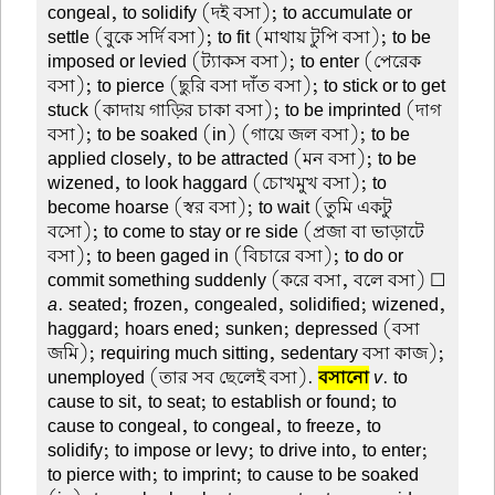
congeal, to solidify (দই বসা); to accumulate or
settle (বুকে সর্দি বসা); to fit (মাথায় টুপি বসা); to be
imposed or levied (ট্যাকস বসা); to enter (পেরেক
বসা); to pierce (ছুরি বসা দাঁত বসা); to stick or to get
stuck (কাদায় গাড়ির চাকা বসা); to be imprinted (দাগ
বসা); to be soaked (in) (গায়ে জল বসা); to be
applied closely, to be attracted (মন বসা); to be
wizened, to look haggard (চোখমুখ বসা); to
become hoarse (স্বর বসা); to wait (তুমি একটু
বসো); to come to stay or re side (প্রজা বা ভাড়াটে
বসা); to been gaged in (বিচারে বসা); to do or
commit something suddenly (করে বসা, বলে বসা) ☐
a
. seated; frozen, congealed, solidified; wizened,
haggard; hoars ened; sunken; depressed (বসা
জমি); requiring much sitting, sedentary বসা কাজ);
unemployed (তার সব ছেলেই বসা).
বসানো
v
. to
cause to sit, to seat; to establish or found; to
cause to congeal, to congeal, to freeze, to
solidify; to impose or levy; to drive into, to enter;
to pierce with; to imprint; to cause to be soaked