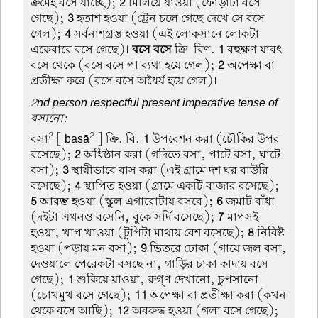
ক্রমেই বসে যাচ্ছে);
2
মিলিয়ে যাওয়া (ফোড়াটা বসে
গেছে);
3
হতাশ হওয়া (ট্রেন চলে গেছে দেখে সে বসে
গেল);
4
সর্বনাশগ্রস্ত হওয়া (এই লোকসানে লোকটা
একেবারে বসে গেছে)।
বসে বসে
ক্রি-বিণ.
1
বহুক্ষণ যাবৎ
বসে থেকে (বসে বসে পা ব্যথা হয়ে গেল);
2
অপেক্ষা বা
প্রতীক্ষা করে (বসে বসে অধৈর্য হয়ে গেল)।
2nd person respectful present imperative tense of
বসানো:
2
2
বসা
[ basā
] ক্রি. বি.
1
উপবেশন করা (চৌকির উপর
বসেছে);
2
অধিষ্ঠান করা (গদিতে বসা, পাটে বসা, ঘাটে
বসা);
3
স্থায়ীভাবে বাস করা (এই গ্রামে দশ ঘর বাউরি
বসেছে);
4
স্থাপিত হওয়া (গ্রামে একটি বাজার বসেছে);
5
আরম্ভ হওয়া (স্কুল এগারোটায় বসবে);
6
জমাট বাঁধা
(দইটা এখনও বসেনি, বুকে সর্দি বসেছে);
7
মাপসই
হওয়া, খাপ খাওয়া (টুপিটা মাথায় বেশ বসেছে);
8
নিবিষ্ট
হওয়া (পড়ায় মন বসা);
9
ভিতরে ঢোকা (গায়ে জল বসা,
দেওয়ালে পেরেকটা বসছে না, গাড়ির চাকা কাদায় বসে
গেছে);
1
শুকিয়ে যাওয়া, রুগ্ণ দেখানো, চুপসানো
(চোখমুখ বসে গেছে);
11
অপেক্ষা বা প্রতীক্ষা করা (কখন
থেকে বসে আছি);
12
অবরুদ্ধ হওয়া (গলা বসে গেছে);