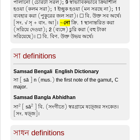
পালানো (চোরটা সরল);
9
স্বাভাবিকভাবে ক্রিয়াশীল
হওয়া (কলম সরা);
1
ইচ্ছুক হওয়া (মন সরছে না);
11
ব্যবহার করা (পুকুরের জল সরা)। ☐ বি. উক্ত সব অর্থে।
[সং. √ সৃ + বাং. আ]।
~
নো
ক্রি.
1
স্থানান্তরিত করা
(সরিয়ে দেওয়া);
2
(ব্যঙ্গে) চুরি করা (বহু টাকা
সরিয়েছে)। ☐ বি. বিণ. উক্ত উভয় অর্থে।
সা definitions
Samsad Bengali-English Dictionary
সা
[ sā ] n (mus.) the first note of the gamut, C-
major.
Samsad Bangla Abhidhan
2
2
সা
[ sā
] বি. (সংগীতে) স্বরগ্রামে ষড়্জের সংকেত।
[সং. ষড়্জ]।
সাধন definitions