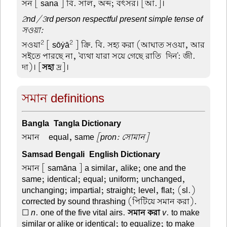
সন
[ sana ] বি. সাল, অব্দ; বৎসর। [আ.]।
2nd/3rd person respectful present simple tense of
সওয়া:
2
2
সওয়া
[ sōẏā
] ক্রি. বি. সহ্য করা (আঘাত সওয়া, আর
সইতে পারছে না, 'ব্যথা যারা সয়ে গেছে রাতি-দিন': জী.
দা)। [
সহা
দ্র]।
সমান definitions
Bangla-Tangla Dictionary
সমান –
equal, same
[pron: সোমান]
Samsad Bengali-English Dictionary
সমান
[ samāna ] a similar, alike; one and the
same; identical; equal; uniform; unchanged,
unchanging; impartial; straight; level, flat; (sl.)
corrected by sound thrashing (পিটিয়ে সমান করা).
☐
n
. one of the five vital airs.
সমান করা
v
. to make
similar or alike or identical; to equalize; to make