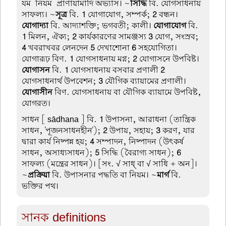
যম-নিয়ম-প্রাণায়ামাদি অভ্যাস। ~
সিদ্ধি
বি. যোগসাধনায়
সাফল্য। ~
সূত্র
বি.
1
যোগাযোগ, সম্পর্ক;
2
বন্ধন।
যোগাদ্যা
বি. আদ্যাশক্তি; ভগবতী; কালী।
যোগাযোগ
বি.
1
মিলন, ঐক্য;
2
কার্যকারণের সামঞ্জস্য
3
যোগ, সংস্রব;
4
খবরাখবর লেনদেন
5
দেখাশোনা
6
সহযোগিতা।
যোগারূঢ় বিণ.
1
যোগসাধনায় মগ্ন;
2
যোগাসনে উপবিষ্ট।
যোগাসন
বি.
1
যোগসাধনায় বসবার প্রণালী
2
যোগসাধনার্থ উপবেশন;
3
যৌগিক ব্যায়ামের প্রণালী।
যোগাসীন
বিণ. যোগসাধনায় বা যৌগিক ব্যায়ামে উপবিষ্ট,
যোগরত।
সাধন
[ sādhana ] বি.
1
উপাসনা, আরাধনা (তান্ত্রিক
সাধন, 'পূজনসাধনহীন');
2
উপায়, সহায়;
3
করণ, যার
দ্বারা কার্য নিষ্পন্ন হয়;
4
সম্পাদন, নিষ্পাদন (উৎকর্ষ
সাধন, অসাধ্যসাধন);
5
সিদ্ধি (বৈরাগ্য সাধন);
6
সাফল্য (মন্ত্রের সাধন)। [সং. √ সাধ্ বা √ সাধি + অন]।
~
প্রক্রিয়া
বি. উপাসনার পদ্ধতি বা নিয়ম। ~
মার্গ
বি.
ভক্তির পথ।
সানক definitions