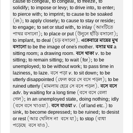
cause to congeal, to congeal, to freeze, to
solidify; to impose or levy; to drive into, to enter;
to pierce with; to imprint; to cause to be soaked
(in); to apply closely; to cause to stay or reside;
to engage; to set or stud with, to inlay (আংটিতে
পাথর বসানো); to place or put (উনুনে হাঁড়ি বসানো);
to implant, to deal (চড় বসানো).
একেবারে মায়ের মুখ
বসানো
to be the image of one's mother.
বসার ঘর
a
sitting room; a drawing room.
বসে থাকা
v
. to be
sitting; to remain sitting; to wait (for); to be
unemployed; to be without work; to pass time in
laziness, to laze. বসে পড়া
v
. to sit down; to be
utterly disappointed (ফেল করে সে বসে পড়ল); to be
ruined utterly (মামলায় হেরে সে বসে পড়ল).
বসে বসে
adv
. by waiting for a long time (বসে বসে বেলা
গেল); in an unemployed state, doing nothing; idly
(বসে বসে খাওয়া).
বসে যাওয়া
v
. (of land etc.) to
sink, to become depressed; to be ruined; to desist
or rest (আর খেলিস না-বসে যা); to stop (বাধা
পড়েছে-বসে যাও).