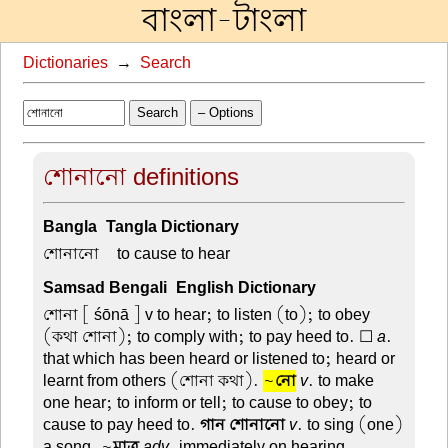
বাংলা-টাংলা
Dictionaries
→
Search
Search
– Options
শোনানো definitions
Bangla-Tangla Dictionary
শোনানো –
to cause to hear
Samsad Bengali-English Dictionary
শোনা
[ śōnā ] v to hear; to listen (to); to obey
(কথা শোনা); to comply with; to pay heed to. ☐
a
.
that which has been heard or listened to; heard or
learnt from others (শোনা কথা).
~
নো
v
. to make
one hear; to inform or tell; to cause to obey; to
cause to pay heed to.
গান শোনানো
v
. to sing (one)
a song. ~
মাত্র
adv
. immediately on hearing,