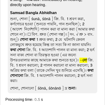
directly upon hearing.
Samsad Bangla Abhidhan
শুনা, শোনা
[ śunā, śōnā ] ক্রি. বি.
1
শ্রবণ করা,
কর্ণগোচর হওয়া (শুনতে পায়নি, গান শুনছিল);
2
(আদেশ-নির্দেশাদি) পালন করা বা মান্য করা (আমার কথা
শোনে না)। ☐ বিণ. শ্রুত (শোনা গল্প)। [সং. √ শ্রু > বাং.
শুন্]।
শোনা কথা
1
শ্রুত কথা;
2
যে-ঘটনাদি কেবল
লোকমুখে শ্রুত হয়েছে কিন্তু তা সত্য কি না জানা যায়নি।
কথা শোনা
ক্রি. বি.
1
আদেশাদি পালন বা মান্য করা;
2
ভর্ৎ
সনা বাক্য শোনা বা তিরস্কৃত হওয়া (এর জন্যে
উপরওয়ালার কাছে আমাকে কথা শুনতে হবে)।
~
নো
ক্রি.
বি.
1
শ্রবণ করানো;
2
পালন করানো বা মান্য করানো;
3
অপ্রিয় কথা বলা (তাকে সেদিন খুব শুনিয়ে এসেছি)।
কথা
শোনানো
ক্রি. বি.
1
আদেশাদি পালন করানো;
2
ভর্ৎ সনা
করা।
শোনা, শোনানো
[ śōnā, śōnānō ] দ্র
শুনা
।
Processing time: 0.5 s