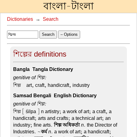
বাংলা-টাংলা
Dictionaries
→
Search
Search
– Options
শিল্পের definitions
Bangla-Tangla Dictionary
genitive of শিল্প:
শিল্প –
art, craft, handicraft, industry
Samsad Bengali-English Dictionary
genitive of শিল্প:
শিল্প
[ śilpa ] n artistry; a work of art; a craft, a
handicraft; arts and crafts; a technical art; an
industry; fine arts.
শিল্প অধিকর্তা
n
. the Director of
Industries. ~
কর্ম
n
. a work of art; a handicraft;