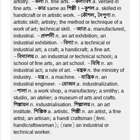
artistry. ~
কলা
n
. fine arts. ~
কলাবিৎ
a
. versed in
fine arts. ~
কার
same as
শিল্পী । ~কুশল
a
. skilled in
handicraft or in artistic work. ~
কৌশল, নৈপুণ্য
n
.
artistic skill; artistry; the method or technique of a
work of art; technical skill. ~
জাত
a
. manufactured,
industrial. ~
প্রদর্শনী
n
. an art exhibition; an
industrial exhibition. ~
বিদ্যা
n
. a technical or
industrial art; a craft; a handicraft; a fine art.
~
বিদ্যালয়
n
. an industrial or technical school; a
school of fine arts, an art school. ~
বিধি
n
. an
industrial act; a rule of art. ~
মন্ত্রক
n
. the ministry of
industry. ~
যন্ত্র
n
. a machine. ~
যান্ত্রিক
n
. an
industrial engineer. ~
যোজন
a
. industrialization.
~
শালা
n
. a work shop, a manufactory; a smithy; a
studio, an atelier; a museum of arts and crafts.
শিল্পায়ন
n
. industrialisation.
শিল্পালয়
n
. an art
institute.
শিল্পিক
a
. artistic.
শিল্পী
n
. an artist, a fine
artist; an artisan; a handi craftsman (
fem
.
handicraftswoman); (rare) an industrial or
technical worker.