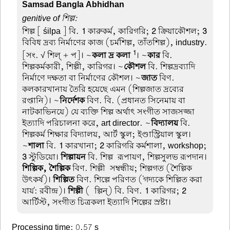
Samsad Bangla Abhidhan
genitive of শিল্প:
শিল্প
[ śilpa ] বি.
1
কারুকর্ম, কারিগরি;
2
ক্রিয়াকৌশল;
3
বিবিধ দ্রব্য নির্মাণের কাজ (চর্মশিল্প, তাঁতশিল্প), industry.
1
[সং. √ শিল্ + প]। ~
কলা দ্র কলা
। ~
কার
বি.
শিল্পকর্মকারী, শিল্পী, কারিগর। ~
কৌশল
বি. শিল্পদ্রব্যাদি
নির্মাণে দক্ষতা বা নির্মাণের কৌশল। ~
জাত
বিণ.
কলকারখানায় তৈরি হয়েছে এমন (শিল্পজাত দ্রব্যের
রপ্তানি)। ~
নির্দেশক
বিণ. বি. (প্রধানত সিনেমায় বা
নাটকাভিনয়ে) যে ব্যক্তি শিল্প অর্থাৎ সংগীত সাজসজ্জা
ইত্যাদি পরিচালনা করে, art director. ~
বিদ্যালয়
বি.
শিল্পকর্ম শিক্ষার বিদ্যালয়, আর্ট স্কুল; ইণ্ডাস্ট্রিয়াল স্কুল।
~
শালা
বি.
1
কারখানা;
2
কারিগরি কর্মশালা, workshop;
3
স্টুডিয়ো।
শিল্পায়ন
বি. শিল্প-রূপায়ণ, শিল্পসুলভ রূপদান।
শিল্পিক, শৈল্পিক
বিণ. শিল্পী-সম্বন্ধীয়; শিল্পগত (শৈল্পিক
উৎকর্ষ)।
শিল্পিত
বিণ. শিল্পে পরিণত ('গদ্যকে শিল্পিত করা
যায়': রবীন্দ্র)।
শিল্পী
(-ল্পিন্) বি. বিণ.
1
কারিগর;
2
আর্টিস্ট, সংগীত চিত্রকলা ইত্যাদি শিল্পের স্রষ্টা।
Processing time: 0.57 s