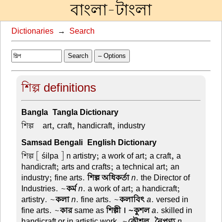
বাংলা-টাংলা
Dictionaries
→
Search
Search
– Options
শিল্প definitions
Bangla-Tangla Dictionary
শিল্প –
art, craft, handicraft, industry
Samsad Bengali-English Dictionary
শিল্প
[ śilpa ] n artistry; a work of art; a craft, a
handicraft; arts and crafts; a technical art; an
industry; fine arts.
শিল্প অধিকর্তা
n
. the Director of
Industries. ~
কর্ম
n
. a work of art; a handicraft;
artistry. ~
কলা
n
. fine arts. ~
কলাবিৎ
a
. versed in
fine arts. ~
কার
same as
শিল্পী । ~কুশল
a
. skilled in
handicraft or in artistic work. ~
কৌশল, নৈপুণ্য
n
.