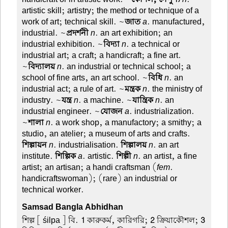
artistic skill; artistry; the method or technique of a
work of art; technical skill. ~
জাত
a
. manufactured,
industrial. ~
প্রদর্শনী
n
. an art exhibition; an
industrial exhibition. ~
বিদ্যা
n
. a technical or
industrial art; a craft; a handicraft; a fine art.
~
বিদ্যালয়
n
. an industrial or technical school; a
school of fine arts, an art school. ~
বিধি
n
. an
industrial act; a rule of art. ~
মন্ত্রক
n
. the ministry of
industry. ~
যন্ত্র
n
. a machine. ~
যান্ত্রিক
n
. an
industrial engineer. ~
যোজন
a
. industrialization.
~
শালা
n
. a work shop, a manufactory; a smithy; a
studio, an atelier; a museum of arts and crafts.
শিল্পায়ন
n
. industrialisation.
শিল্পালয়
n
. an art
institute.
শিল্পিক
a
. artistic.
শিল্পী
n
. an artist, a fine
artist; an artisan; a handi craftsman (
fem
.
handicraftswoman); (rare) an industrial or
technical worker.
Samsad Bangla Abhidhan
শিল্প
[ śilpa ] বি.
1
কারুকর্ম, কারিগরি;
2
ক্রিয়াকৌশল;
3