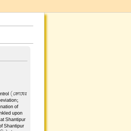
ntrol (ক্রোধের
leviation;
nation of
rinkled upon
at Shantipur
of Shantipur