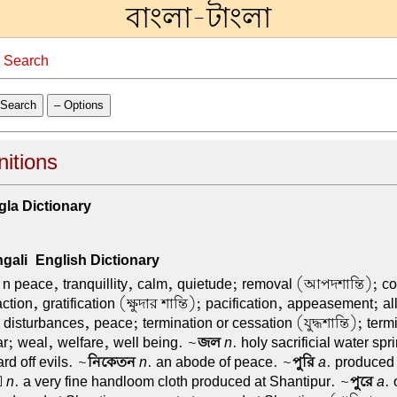
বাংলা-টাংলা
→
Search
Search
– Options
initions
la Dictionary
ali-English Dictionary
 n peace, tranquillity, calm, quietude; removal (আপদশান্তি); co
faction, gratification (ক্ষুদার শান্তি); pacification, appeasement; al
disturbances, peace; termination or cessation (যুদ্ধশান্তি); termi
war; weal, welfare, well being. ~
জল
n
. holy sacrificial water sp
rd off evils. ~
নিকেতন
n
. an abode of peace. ~
পুরি
a
. produced 
☐
n
. a very fine handloom cloth produced at Shantipur. ~
পুরে
a
. 