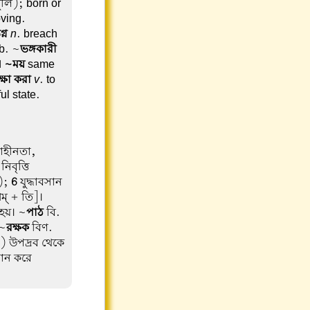
ুলি); born or
oving.
্ন
n
. breach
rb. ~
ভঙ্গকারী
 । ~ময়
same
ক্ষা করা
v
. to
ul state.
হীনতা,
িবৃত্তি
ি);
6
যুদ্ধাবসান
শম্ + তি]।
 হয়। ~
পাঠ
বি.
 ~
রক্ষক
বিণ.
) উপদ্রব থেকে
সান করে