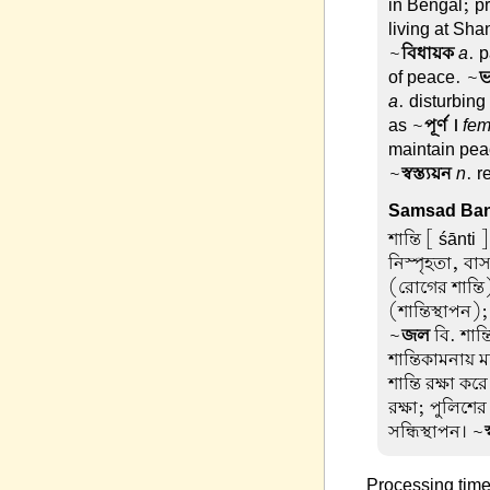
in Bengal; pr
living at Sha
~
বিধায়ক
a
. 
of peace. ~
ভ
a
. disturbing
as ~
পূর্ণ ।
fe
maintain pe
~
স্বস্ত্যয়ন
n
. r
Samsad Ban
শান্তি
[ śānti ]
নিস্পৃহতা, বাস
(রোগের শান্ত
(শান্তিস্থাপন)
~
জল
বি. শান্
শান্তিকামনায় মন
শান্তি রক্ষা 
রক্ষা; পুলিশে
সন্ধিস্থাপন। ~
স
Processing time