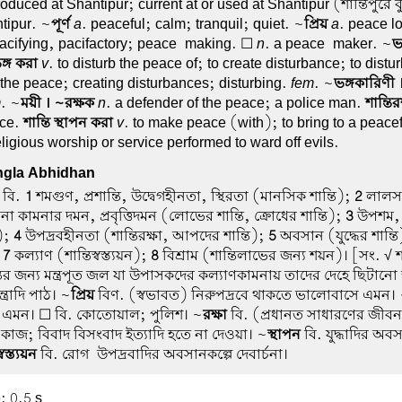
oduced at Shantipur; current at or used at Shantipur (শান্তিপুরে ব
ntipur. ~
পূর্ণ
a
. peaceful; calm; tranquil; quiet. ~
প্রিয়
a
. peace l
pacifying, pacifactory; peace-making. ☐
n
. a peace-maker. ~
ভগ
ঙ্গ করা
v
. to disturb the peace of; to create disturbance; to distu
 the peace; creating disturbances; disturbing.
fem
. ~
ভঙ্গকারিণী
m
. ~
ময়ী । ~রক্ষক
n
. a defender of the peace; a police man.
শান্তির
ace.
শান্তি স্থাপন করা
v
. to make peace (with); to bring to a peacef
eligious worship or service performed to ward off evils.
gla Abhidhan
 বি.
1
শমগুণ, প্রশান্তি, উদ্বেগহীনতা, স্থিরতা (মানসিক শান্তি);
2
লালসা
না কামনার দমন, প্রবৃত্তিদমন (লোভের শান্তি, ক্রোধের শান্তি);
3
উপশম, ন
ি);
4
উপদ্রবহীনতা (শান্তিরক্ষা, আপদের শান্তি);
5
অবসান (যুদ্ধের শান্ত
;
7
কল্যাণ (শান্তিস্বস্ত্যয়ন);
8
বিশ্রাম (শান্তিলাভের জন্য শয়ন)। [সং. √ 
তির জন্য মন্ত্রপূত জল যা উপাসকদের কল্যাণকামনায় তাদের দেহে ছিটানো
্ত্রাদি পাঠ। ~
প্রিয়
বিণ. (স্বভাবত) নিরুপদ্রবে থাকতে ভালোবাসে এমন।
করে এমন। ☐ বি. কোতোয়াল; পুলিশ। ~
রক্ষা
বি. (প্রধানত সাধারণের জীবন
র কাজ; বিবাদ বিসংবাদ ইত্যাদি হতে না দেওয়া। ~
স্থাপন
বি. যুদ্ধাদির অব
্বস্ত্যয়ন
বি. রোগ-উপদ্রবাদির অবসানকল্পে দেবার্চনা।
: 0.5 s