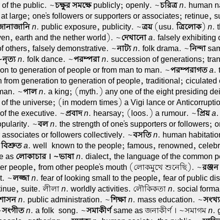
 of the public. ~
চক্ষুর সমক্ষে
publicly; openly. ~
চরিত্র
n
. human n
at large; one's followers or supporters or associates; retinue, sui
জানাজানি
n
. public exposure, publicity. ~
ত্রয়
(usu.
ত্রিলোক
)
n
. 
en, earth and the nether world). ~
দেখানো
a
. falsely exhibiting 
f others, falsely demonstrative. ~
নাট্য
n
. folk drama. ~
নিন্দা
sam
নৃত্য
n
. folk dance. ~
পরম্পরা
n
. succession of generations; tra
ion to generation of people or from man to man. ~
পরম্পরাগত
a
. 
rom generation to generation of people, traditional; ciculated 
man. ~
পাল
n
. a king; (myth.) any one of the eight presiding dei
 of the universe; (in modern times) a Vigi lance or Anticorruptio
of the executive. ~
প্রবাদ
n
. hearsay; (loos.) a rumour. ~
প্রিয়
a
.
opularity. ~
বল
n
. the strength of one's supporters or followers; o
 associates or followers collectively. ~
বসতি
n
. human habitatio
~
বিশ্রুত
a
. well-known to the people; famous, renowned, celebr
e as
লোকাচার । ~ভাষা
n
. dialect, the language of the common 
her people, from other people's mouth (লোকমুখে শুনেছি). ~
রঞ্জন
t. ~
লজ্জা
n
. fear of looking small to the people, fear of public di
etinue, suite. লীলা
n
. worldly activities. লৌকিকতা
n
. social formal
শাসন
n
. public administration. ~
শিক্ষা
n
. mass education. ~
সংখ্য
~
সংগীত
n
. a folk-song. ~
সমাকীর্ণ
same as জনাকীর্ণ । ~সমাগম
n
. 