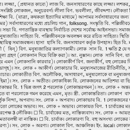
রা। লজ্জা, (প্রধানত কাব্যে) লাজ বি. জনসাধারণের কাছে লজ্জা। লশকর, 
 সংশ্লিষ্ট লোকজন, অনুচরবর্গ। লীলা বিণ. ভবলীলা, জীবদ্দশা। লৌকতা 
ক্ষা বি. (যাত্রা, কথকতা ইত্যাদির মাধ্যমে) আপামর সর্বসাধারণের জন্য 
মের) সর্বসাধারণের মধ্যে প্রচলিচ গান, folksong. সংস্কৃতি বি. পল্লিজীবন
তি। সভা বি. গণতান্ত্রিক ব্যবস্থায় নির্বাচিত দেশের সর্বোচ্চ আইনসভা। সমাজ
নুষ্যজাতি। সাহিত্য বি. পল্লিজীবনকে অবলম্বন করে রচিত সাহিত্য। স্থিতি
স্থায়িত্ব সমাজবন্ধন। হাসা-হাসি বি. জনসাধারণ কর্তৃক উপহাস। হিত বি. 
ষী (-ষিন্) বিণ. মনুষ্যজাতির কল্যাণকামী। লোক-সান বি.
1
ক্ষতি
2
যে দ
ূল্য গ্রহণ (লোকসান দিয়ে বিক্রি করা)। আ. নুক্সান। লোক-সানি বিণ.
হয় এমন (লোকসানি কারবার)। লোকাকীর্ণ বিণ. জনাকীর্ণ, বহু লোকের ভিড়
ভাগৃহ)। সং. লোক + আকীর্ণ। লোকাচার বি. মনুষ্যসমাজের রীতিনীতি, স
চার। লোকাতীত বিণ. অলৌকিক, অসাধারণ, মনুষ্যলোকে বা মনুষ্যজগত
িমা)। সং. লোক + অতীত। লোকাধিক্য বি. লোকজনের আতিশয্য বা ভ
কান্তর বি.
1
ভিন্ন জগৎ
2
পরলোক (লোকান্তরগমন)। সং. লোক + অন্তর
তে বা পরলোকে গমন করেছে এমন, মৃত। স্ত্রী. লোকান্তরিতা। লোকাপ-বাদ
তৃক নিন্দা, অপবাদ। সং. লোক + অপবাদ। লোকাভাব বি.
1
লোকজনের 
র মতো লোকের অভাব। সং. লোক + অভাব। লোকায়ত বিণ.
1
চার্বাকের মত
িরপেক্ষ
3
লৌকিক। ☐ বি. চার্বাকের মত, নাস্তিক্যবাদ। সং. লোক + আ
 মতাবলম্বী বা নাস্তিক। ☐ বি. চার্বাক। লোকারণ্য বি. বহু অসংখ্য লোকের
্য)। সং. লোক + অরণ্য। লোকাল বিণ. আঞ্চলিক। ইং. local। লোকাল