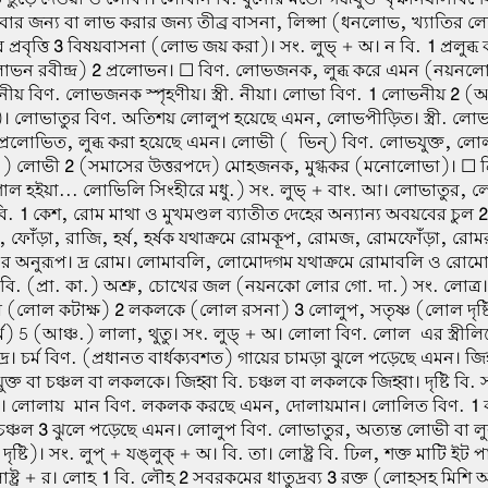
বার জন্য বা লাভ করার জন্য তীব্র বাসনা, লিপ্সা (ধনলোভ, খ্যাতির 
্রবৃত্তি
3
বিষয়বাসনা (লোভ জয় করা)। সং. লুভ্ + অ। ন বি.
1
প্রলুব্
ন রবীন্দ্র)
2
প্রলোভন। ☐ বিণ. লোভজনক, লুব্ধ করে এমন (নয়নল
ীয় বিণ. লোভজনক স্পৃহণীয়। স্ত্রী. নীয়া। লোভা বিণ.
1
লোভনীয়
2
(আঞ
 লোভাতুর বিণ. অতিশয় লোলুপ হয়েছে এমন, লোভপীড়িত। স্ত্রী. লোভ
্রলোভিত, লুব্ধ করা হয়েছে এমন। লোভী (-ভিন্) বিণ. লোভযুক্ত, লো
.) লোভী
2
(সমাসের উত্তরপদে) মোহজনক, মুগ্ধকর (মনোলোভা)। ☐ ক্রি
াল হইয়া... লোভিলি সিংহীরে মধু.) সং. লুভ্ + বাং. আ। লোভাতুর, ল
বি.
1
কেশ, রোম মাথা ও মুখমণ্ডল ব্যাতীত দেহের অন্যান্য অবয়বের চুল
2
, ফোঁড়া, রাজি, হর্ষ, হর্ষক যথাক্রমে রোমকূপ, রোমজ, রোমফোঁড়া, রোম
র অনুরূপ। দ্র রোম। লোমাবলি, লোমোদগম যথাক্রমে রোমাবলি ও রো
বি. (প্রা. কা.) অশ্রু, চোখের জল (নয়নকো লোর গো. দা.) সং. লোত্
ল (লোল কটাক্ষ)
2
লকলকে (লোল রসনা)
3
লোলুপ, সতৃষ্ণ (লোল দৃষ্ট
) 5 (আঞ্চ.) লালা, থুতু। সং. লুড্ + অ। লোলা বিণ. লোল-এর স্ত্রীলিঙ্
দ্র। চর্ম বিণ. (প্রধানত বার্ধক্যবশত) গায়ের চামড়া ঝুলে পড়েছে এমন। জি
ক্ত বা চঞ্চল বা লকলকে। জিহ্বা বি. চঞ্চল বা লকলকে জিহ্বা। দৃষ্টি বি. স
নি। লোলায়-মান বিণ. লকলক করছে এমন, দোলায়মান। লোলিত বিণ.
1
ক
চঞ্চল
3
ঝুলে পড়েছে এমন। লোলুপ বিণ. লোভাতুর, অত্যন্ত লোভী বা লু
ষ্টি)। সং. লুপ্ + যঙ্লুক্ + অ। বি. তা। লোষ্ট্র বি. ঢিল, শক্ত মাটি ইট প
ষ্ট্র + র। লোহ
1
বি. লৌহ
2
সবরকমের ধাতুদ্রব্য
3
রক্ত (লোহসহ মিশি অশ