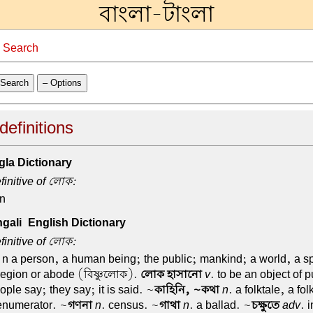
বাংলা-টাংলা
→
Search
Search
– Options
efinitions
la Dictionary
efinitive of লোক:
n
ali-English Dictionary
efinitive of লোক:
 n a person, a human being; the public; mankind; a world, a s
egion or abode (বিষ্ণুলোক).
লোক হাসানো
v
. to be an object of p
ple say; they say; it is said. ~
কাহিনি, ~কথা
n
. a folktale, a fol
enumerator. ~
গণনা
n
. census. ~
গাথা
n
. a ballad. ~
চক্ষুতে
adv
. 