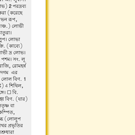
লোভ)
2
পরদ্রব্য
ধ করা (করেছে
োভন রূপ,
্চ.) লোভী
াতুরা।
লুপ। লোভা
. (কাব্যে)
োভী দ্র লোভ।
পশম। সং. লূ
রাজি, রোমহর্ষ
মোদগম-এর
র। লোল বিণ.
1
ি) 4 শিথিল,
গে। ☐ বি.
হ্ব বিণ. (যার)
তৃষ্ণ বা
ম্পিত,
ব্ধ (লোলুপ
াথর প্রভৃতির
্রুধারা