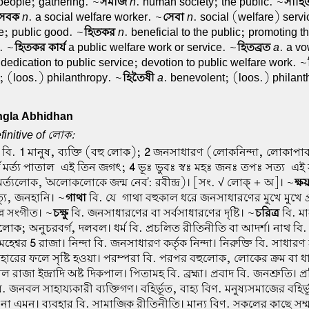
 people; gathering. ~
সমাজ
n
. human society; the public. ~
সাহিত
েবক
n
. a social welfare worker. ~
সেবা
n
. social (welfare) serv
e; public good. ~
হিতকর
n
. beneficial to the public; promoting 
. ~
হিতকর কার্য
a public welfare work or service. ~
হিতব্রত
a
. a vo
dedication to public service; devotion to public welfare work. ~
 (loos.) philanthropy. ~
হিতৈষী
a
. benevolent; (loos.) philant
gla Abhidhan
efinitive of লোক:
 বি.
1
মানুষ, ব্যক্তি (বহু লোক);
2
জনসাধারণ (লোকনিন্দা, লোকাপাব
র্গ মর্ত্য পাতাল-এই তিন জগৎ;
4
ভূঃ ভুবঃ স্বঃ মহঃ জনঃ তপঃ সত্য-এই 
্ত্যলোক, 'অলোকলোকে জন্ম নেব': রবীন্দ্র)। [সং. √ লোক্ + অ]। ~
ক্ষ
যু, জনহানি। ~
গাথা
বি. যে-গাথা বহুকাল ধরে জনসাধারণের মুখে মুখে প
লি সংগীত। ~
চক্ষু
বি. জনসাধারণের বা সর্বসাধারণের দৃষ্টি। ~
চরিত্র
বি. মা
োক; অনুচরবর্গ, দলবল। ধর্ম বি. প্রচলিত রীতিনীতি বা আদর্শ। নাথ বি
মহেশ্বর
5
রাজা। নিন্দা বি. জনসাধারণ কর্তৃক নিন্দা। নিরুক্তি বি. সাধারণ
যবহারের ফলে সৃষ্টি হওয়া। পরম্পরা বি. পরপর বহুলোক, লোকের ক্রম বা ধ
াল রাজা ইন্দ্রাদি অষ্ট দিকপাল। পিতামহ বি. ব্রহ্মা। প্রবাদ বি. জনশ্রুতি। প্র
. জনবল সাহায্যকারী ব্যক্তিগণ। বহির্ভূত, বাহ্য বিণ. মনুষ্যসমাজের বহির্
য় না এমন। ব্যবহার বি. সামাজিক রীতিনীতি। মান্য বিণ. সকলের কাছে সম্ম