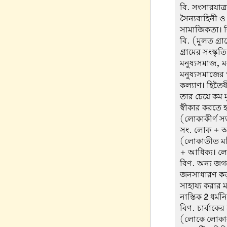
বি. সংসারযাত্
সৈন্যবাহিনী ও
সামাজিকতা। শি
বি. (মুলত গ্রা
গ্রামের সংস্কৃ
মনুষ্যসমাজ, ম
মনুষ্যসমাজের 
কল্যাণ। হিতৈ
তার চেয়ে কম ম
স্বীকার করতে 
(লোকাকীর্ণ স
সং. লোক + আ
(লোকাতীত মহ
+ আধিক্য। লো
বিণ. অন্য জগ
জনসাধারণ কর্
সাহায্য করা
নাস্তিক
2
ধর্মন
বিণ. চার্বাকের
(লোকে লোকারণ