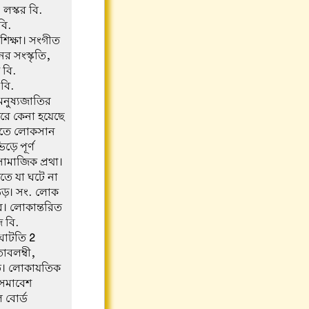
লস্কর বি.
বি.
শিক্ষা। সংগীত
ের সংস্কৃতি,
 বি.
 বি.
মনুষ্যজাতির
রে কেনা হয়েছে
 যাতে লোকসান
ে পূর্ণ
ামাজিক প্রথা।
ে যা ঘটে না
িড়। সং. লোক
। লোকান্তরিত
 বি.
ঘাটতি
2
াবলম্বী,
য়ত। লোকায়তিক
 সমাবেশ
 বোর্ড