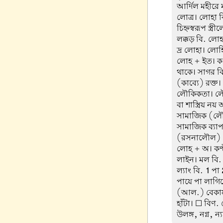
আর্দিল মহীরে
লোত্র। লোহা 
চিহ্নস্বরূপ স্
লক্কড় বি. লোহ
দ্র লোহা। লোহ
লোহ + ইত। ক
থাকে। সাগর বি
(কাব্যে) রক্
লৌকিকতা। ল
বা শাস্ত্রিয় 
সামাজিক (লৌ
সামাজিক ব্যাপ
(রসনালৌল)
লোহ + অ। কণ্ট
লাইন। মল বি.
ল্যাং বি.
1
পা
পায়ে পা লাগিয়
(আল.) বেকায়দ
হাঁটা। ☐ বিণ. 
উলঙ্গ, নগ্ন, ন্