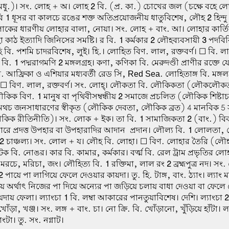
 মধু.)। সং. লোহ + অ। লোহ
2
বি. (প্র. কা.) চোখের জল (চক্ষে বহে ল
বি
1
ধূসর বা কালচে রঙের শক্ত অতিপ্রয়োজনীয় ধাতুবিশেষ, লৌহ
2
হিন্
ত্রীলোকের ধারণীয় লোহার বালা, নোয়া। সং. লোহ + বাং. আ। লোহার কার্তিক 
া কাঠ ইত্যাদি জিনিসের সমষ্টি। র বি.
1
কর্মকার
2
লৌহব্যবসায়ী
3
পদবিব
ি বি. পশমি চাদরবিশেষ, লুই। হি.। লোহিত বিণ. লাল, রক্তবর্ণ। ☐ বি. ল
 বি.
1
পদ্মরাগমণি
2
মঙ্গলগ্রহ। কণা, কণিকা বি. মেরুদণ্ডী প্রাণীর রক্তে
. আফ্রিকা ও এশিয়ার মধ্যবর্তী রেড সি, Red Sea. লোহিতাঙ্গ বি. মঙ্গলগ
ত। ☐ বিণ. লাল, রক্তবর্ণ। সং. লোহ্। লৌকতা বি. লৌকিকতা (লৌকলৌক
ৌকিক বিণ.
1
মানুষ বা পৃথিবীসম্বন্ধীয়
2
সমাজে প্রচলিত (লৌকিক শিষ্টা
নয় অথচ জনসাধারণের স্বীকৃত (লৌকিক দেবতা, লৌকিক ব্রত) 4 মানবিক 5
কিক রীতিনীতি)। সং. লোক + ইক। তা বি.
1
সামাজিকতা
2
(বাং.) বিব
ারে প্রদত্ত উপহার বা উপহারাদির আদান-প্রদান। লৌল্য বি.
1
লোলতা, 
2
চাঞ্চল্য। সং. লোল + য। লৌহ বি. লোহা। ☐ বিণ. লোহার তৈরি (লৌ
ক বি. নোঙর। কার বি. কামার, কর্মকার। বর্ত্ম বি. রেল ট্রাম প্রভৃতির ল
 মরচে, মরিচা, জং। লৌহিত্য বি.
1
রক্তিমা, লাল রং
2
ব্রহ্মপুত্র নদ। স
2
পায়ে পা লাগিয়ে ফেলে দেওয়ার কায়দা। তু. হি. টাঙ্গ, বাং. ঠ্যাং। ল্যাং মা
ে অর্থাৎ নিজের পা দিয়ে অন্যের পা জড়িয়ে চলায় বাধা দেওয়া বা ফেলে
ায় ফেলা। ল্যাংচা
1
বি. লম্বা আকারের পানতুয়াবিশেষ। দেশি। ল্যাংচা
2
খোঁড়া, খঞ্জ। সং. লঙ্গ + বাং. চা। নো ক্রি. বি. খোঁড়ানো, খুঁড়িয়ে হাঁটা। ল
যাংটা। তু. সং. নগ্নাট।