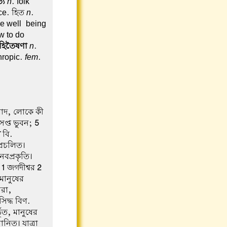
্য
n
. folk
ice. হিত
n
.
the well-being
w to do
হিতৈষণা
n
.
hropic.
fem
.
াদ, লোকে কী
সপ্ত ভুবন;
5
য়
বি.
্রচলিত।
নবপ্রকৃতি।
.
1
জগদীশ্বর
2
 মানুষের
ারা,
সিদ্ধ বিণ.
ভূত, মানুষের
ানিত। যাত্রা