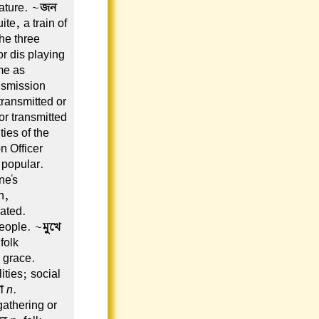
ature. ~
জন
te, a train of
the three
or dis playing
e as
nsmission
transmitted or
or transmitted
ties of the
n Officer
 popular.
ne's
n,
ated.
people. ~
মুখে
folk-
s grace.
ities; social
া
n
.
gathering or