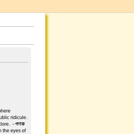
phere
ublic ridicule.
klore. ~
গণক
in the eyes of