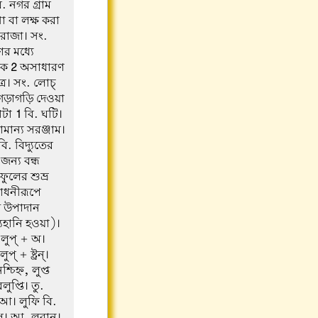
. নগর গ্রাম
 বা লক্ষ করা
রাজা। সং.
 মধ্যে
িক
2
অসাধারণ
্র। সং. লোচ্
গড়াগড়ি দেওয়া
োটা
1
বি. ঘটি।
ান্য সরঞ্জাম।
. বিদ্যুতের
জন্য বন্ধ
ুলের শুভ্র
সাধনীরূপে
 উপাদান
যহানি হওয়া)।
লুপ্ + অ।
 + ষ্ট্রন্।
শ্চিহ্ন, লুপ্ত
প্তি। তু.
 আ। লুফি বি.
েষ। আ. লুবান।