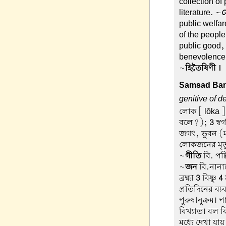
collection of
literature. ~
স
public welfar
of the people
public good, 
benevolence;
~
হিতৈষিণী ।
Samsad Ban
genitive of d
লোক
[ lōka ]
বলে?);
3
স্ব
জগৎ, ভুবন (মর
লোকজনের মৃত্
~
গীতি
বি. পল্
~
জন
বি.নানাল
ব্রহ্মা
3
বিষ্ণু
4
প্রতিদিনের ব্
পুরুষানুক্রম। প
বিখ্যাত। বল বি
মধ্যে দেখা যা