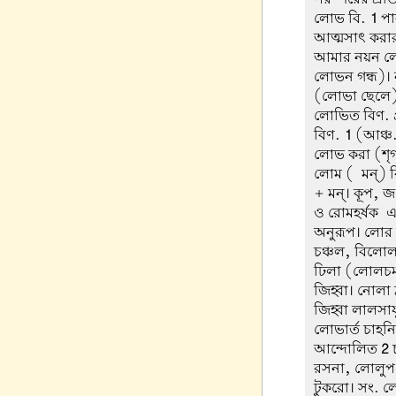
লোভ বি.
1
পা
আত্মসাৎ করার প
আমার নয়ন লোভ
লোভন গন্ধ)। ন
(লোভা ছেলে)।
লোভিত বিণ. প
বিণ.
1
(আঞ্চ
লোভ করা (শৃগ
লোম (-মন্) 
+ মন্। কূপ, জ
ও রোমহর্ষক-এ
অনুরূপ। লোর 
চঞ্চল, বিলো
ঢিলা (লোলচর্ম
জিহ্বা। নোলা 
জিহ্বা লালসাযু
লোভার্ত চাহ
আন্দোলিত
2
রসনা, লোলুপ দৃ
টুকরো। সং. লো