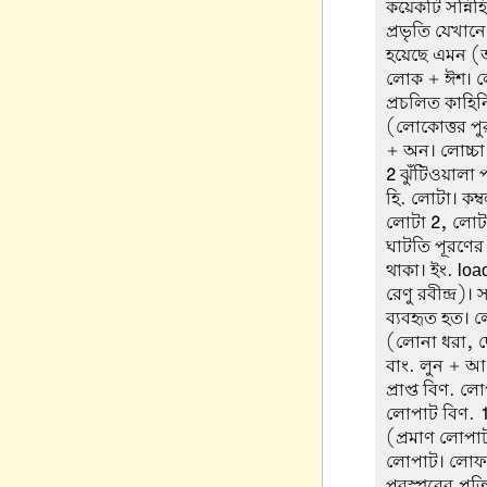
কয়েকটি সন্নিহি
প্রভৃতি যেখা
হয়েছে এমন (
লোক + ঈশ। ল
প্রচলিত কাহি
(লোকোত্তর পুর
+ অন। লোচ্চা 
2
ঝুঁটিওয়ালা
হি. লোটা। কম্
লোটা
2
, লোট
ঘাটতি পূরণের জ
থাকা। ইং. loa
রেণু রবীন্দ্র)
ব্যবহৃত হত। 
(লোনা ধরা, 
বাং. লুন + 
প্রাপ্ত বিণ. ল
লোপাট বিণ.
(প্রমাণ লোপাট
লোপাট। লোফা ক
পরস্পরের প্রত