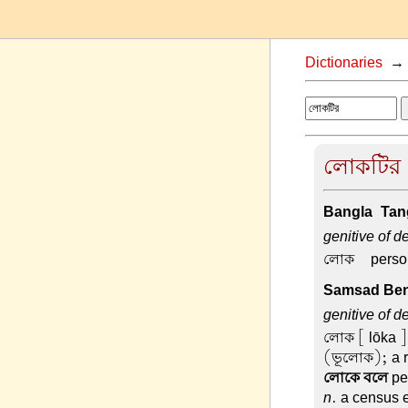
Dictionaries
লোকটির d
Bangla-Tang
genitive of d
লোক –
perso
Samsad Beng
genitive of d
লোক
[ lōka ]
(ভূলোক); a r
লোকে বলে
peo
n
. a census 