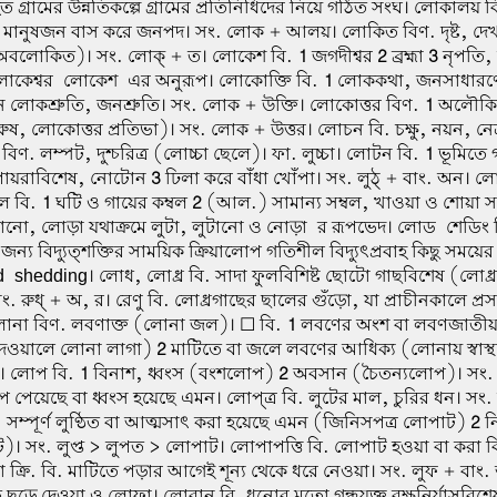
ত গ্রামের উন্নতিকল্পে গ্রামের প্রতিনিধিদের নিয়ে গঠিত সংঘ। লোকালয় বি
নে মানুষজন বাস করে জনপদ। সং. লোক + আলয়। লোকিত বিণ. দৃষ্ট, দেখা
অবলোকিত)। সং. লোক্ + ত। লোকেশ বি.
1
জগদীশ্বর
2
ব্রহ্মা
3
নৃপতি, 
োকেশ্বর-লোকেশ-এর অনুরূপ। লোকোক্তি বি.
1
লোককথা, জনসাধারণের
নি লোকশ্রুতি, জনশ্রুতি। সং. লোক + উক্তি। লোকোত্তর বিণ.
1
অলৌক
ুষ, লোকোত্তর প্রতিভা)। সং. লোক + উত্তর। লোচন বি. চক্ষু, নয়ন, নেত
বিণ. লম্পট, দুশ্চরিত্র (লোচ্চা ছেলে)। ফা. লুচ্চা। লোটন বি.
1
ভূমিতে 
 পায়রাবিশেষ, নোটোন
3
ঢিলা করে বাঁধা খোঁপা। সং. লুঠ্ + বাং. অন। ল
বল বি.
1
ঘটি ও গায়ের কম্বল
2
(আল.) সামান্য সম্বল, খাওয়া ও শোয়া সাম
ানো, লোড়া যথাক্রমে লুটা, লুটানো ও নোড়া-র রূপভেদ। লোড-শেডিং বি
ন্য বিদ্যুত্শক্তির সাময়িক ক্রিয়ালোপ গতিশীল বিদ্যুৎপ্রবাহ কিছু সময়ের 
d-shedding। লোধ, লোধ্র বি. সাদা ফুলবিশিষ্ট ছোটো গাছবিশেষ (লোধ্রফ
। সং. রুধ্ + অ, র। রেণু বি. লোধ্রগাছের ছালের গুঁড়ো, যা প্রাচীনকালে প্র
লোনা বিণ. লবণাক্ত (লোনা জল)। ☐ বি.
1
লবণের অংশ বা লবণজাতীয়
দেওয়ালে লোনা লাগা)
2
মাটিতে বা জলে লবণের আধিক্য (লোনায় স্বাস্থ্
আ। লোপ বি.
1
বিনাশ, ধ্বংস (বংশলোপ)
2
অবসান (চৈতন্যলোপ)। সং. 
োপ পেয়েছে বা ধ্বংস হয়েছে এমন। লোপ্ত্র বি. লুটের মাল, চুরির ধন। সং. লুপ্
1
সম্পূর্ণ লুণ্ঠিত বা আত্মসাৎ করা হয়েছে এমন (জিনিসপত্র লোপাট)
2
নি
)। সং. লুপ্ত > লুপত > লোপাট। লোপাপত্তি বি. লোপাট হওয়া বা করা বিলু
্রি. বি. মাটিতে পড়ার আগেই শূন্য থেকে ধরে নেওয়া। সং. লুফ + বাং.
ি ছুড়ে দেওয়া ও লোফা। লোবান বি. ধুনোর মতো গন্ধযুক্ত বৃক্ষনির্যাসবিশ