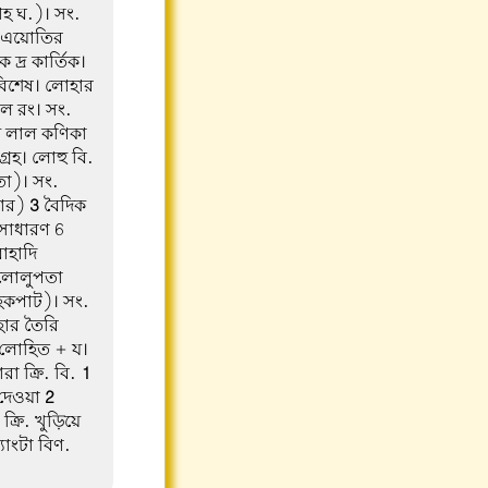
োহ ঘ.)। সং.
দু এয়োতির
দ্র কার্তিক।
িশেষ। লোহার
াল রং। সং.
 যে লাল কণিকা
্রহ। লোহু বি.
তা)। সং.
চার)
3
বৈদিক
 সাধারণ 6
াহাদি
লোলুপতা
হকপাট)। সং.
োহার তৈরি
ং. লোহিত + য।
রা ক্রি. বি.
1
 দেওয়া
2
ক্রি. খুড়িয়ে
্যাংটা বিণ.