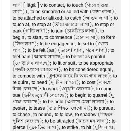
লাগা
[ lāgā ] v to contact, to touch (গায়ে হাওয়া
লাগা)); to be smeared or soiled with (কাদা লাগা);
to be attached or affixed; to catch (আগুন লাগা); to
touch at, to stop at (তীরে জাহাজ লাগা); to stop or
park (গাড়ি লাগা); to join (চাকরিতে লাগা); to
begin, to start, to commence (গ্রহণ লাগা); to form
(ভিড় লাগা); to be engaged in, to set to (খেতে
লাগা); to be felt (as) (ভালো লাগা, গরম লাগা); to
feel pain (আমার লাগছে); to be felt as painful
(ফোড়াটায় লাগছে); to fit or suit, to be appropriate
(শব্দটা ওখানে লাগবে না); to be considered equal,
to compete with (ধ্রুপদের কাছে কি অন্য গান লাগে); to
re quire, to need (দু-দিন লাগবে); to cost (একশো
টাকা লেগেছে); to work (ওষুধটা লেগেছে); to come
true (ভবিষ্যত্দ্বাণী লেগেছে); to begin to quarrel (দু-
পক্ষে লেগেছে); to be held (এখানে মেলা লাগবে); to
pester, to tease (তার পিছনে লেগো না); to pursue,
to chase, to hound, to follow, to shadow (পিছনে
পুলিশ লেগেছে); to be attracted (কাজে মন লাগা); to
pierce (বুকে তির লাগা); to strike, to hit (ঘুসি লাগা,