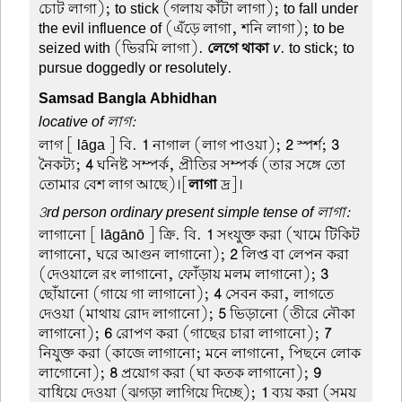
চোট লাগা); to stick (গলায় কাঁটা লাগা); to fall under
the evil influence of (এঁড়ে লাগা, শনি লাগা); to be
seized with (ভিরমি লাগা).
লেগে থাকা
v
. to stick; to
pursue doggedly or resolutely.
Samsad Bangla Abhidhan
locative of লাগ:
লাগ
[ lāga ] বি.
1
নাগাল (লাগ পাওয়া);
2
স্পর্শ;
3
নৈকট্য;
4
ঘনিষ্ট সম্পর্ক, প্রীতির সম্পর্ক (তার সঙ্গে তো
তোমার বেশ লাগ আছে)।[
লাগা
দ্র]।
3rd person ordinary present simple tense of লাগা:
লাগানো
[ lāgānō ] ক্রি. বি.
1
সংযুক্ত করা (খামে টিকিট
লাগানো, ঘরে আগুন লাগানো);
2
লিপ্ত বা লেপন করা
(দেওয়ালে রং লাগানো, ফোঁড়ায় মলম লাগানো);
3
ছোঁয়ানো (গায়ে গা লাগানো);
4
সেবন করা, লাগতে
দেওয়া (মাথায় রোদ লাগানো);
5
ভিড়ানো (তীরে নৌকা
লাগানো);
6
রোপণ করা (গাছের চারা লাগানো);
7
নিযুক্ত করা (কাজে লাগানো; মনে লাগানো, পিছনে লোক
লাগোনো);
8
প্রয়োগ করা (ঘা কতক লাগানো);
9
বাধিয়ে দেওয়া (ঝগড়া লাগিয়ে দিচ্ছে);
1
ব্যয় করা (সময়