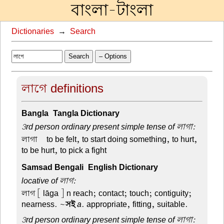
বাংলা-টাংলা
Dictionaries
→
Search
Search
– Options
লাগে definitions
Bangla-Tangla Dictionary
3rd person ordinary present simple tense of লাগা:
লাগা –
to be felt, to start doing something, to hurt,
to be hurt, to pick a fight
Samsad Bengali-English Dictionary
locative of লাগ:
লাগ
[ lāga ] n reach; contact; touch; contiguity;
nearness. ~
সই
a
. appropriate, fitting, suitable.
3rd person ordinary present simple tense of লাগা: