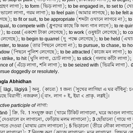
রহণ লাগা); to form (ভিড় লাগা); to be engaged in, to set to (খে
(ভালো লাগা, গরম লাগা); to feel pain (আমার লাগছে); to be felt a
ে); to fit or suit, to be appropriate (শব্দটা ওখানে লাগবে না); to
ual, to compete with (ধ্রুপদের কাছে কি অন্য গান লাগে); to re qui
ে); to cost (একশো টাকা লেগেছে); to work (ওষুধটা লেগেছে); to c
ণী লেগেছে); to begin to quarrel (দু-পক্ষে লেগেছে); to be held (এখ
ester, to tease (তার পিছনে লেগো না); to pursue, to chase, to ho
adow (পিছনে পুলিশ লেগেছে); to be attracted (কাজে মন লাগা); to 
 strike, to hit (ঘুসি লাগা, চোট লাগা); to stick (গলায় কাঁটা লাগা); 
uence of (এঁড়ে লাগা, শনি লাগা); to be seized with (ভিরমি লাগা).
ল
pursue doggedly or resolutely.
gla Abhidhan
[ lāgi, lāgiẏā ] অনু. (কাব্যে)
1
জন্য ('সুখের লাগিয়া এ ঘর বাঁধিনু': চ
েছে বিরাগী': নজরুল)।[বাং. লাগ + ই, ইয়া < প্রাকৃ. লগ্গই]।
tive participle of লাগা:
nō ] ক্রি. বি.
1
সংযুক্ত করা (খামে টিকিট লাগানো, ঘরে আগুন লাগ
 (দেওয়ালে রং লাগানো, ফোঁড়ায় মলম লাগানো);
3
ছোঁয়ানো (গায়ে গা
াগতে দেওয়া (মাথায় রোদ লাগানো);
5
ভিড়ানো (তীরে নৌকা লাগানো
ারা লাগানো);
7
নিযুক্ত করা (কাজে লাগানো; মনে লাগানো, পিছনে 