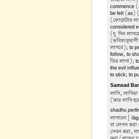
commence (গ্
be felt (as) 
(ফোড়াটায় লাগছ
considered eq
(দু-দিন লাগব
(ভবিষ্যত্দ্বা
লাগবে); to p
follow, to sh
তির লাগা); to
the evil infl
to stick; to 
Samsad Ban
লাগি, লাগিয়া
('কার লাগি হয়
shadhu perfec
লাগানো
[ lāgā
বা লেপন করা
সেবন করা, ল
করা (গাছের চ