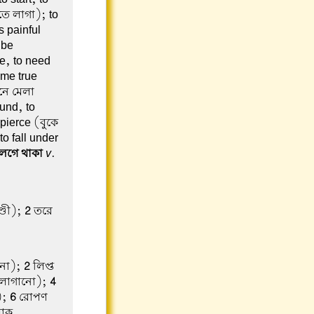
তে লাগা); to
s painful
 be
re, to need
ome true
ানে মেলা
und, to
pierce (বুকে
to fall under
েগে থাকা
v
.
ণ্ডী);
2
তরে
ানো);
2
লিপ্ত
 লাগানো);
4
);
6
রোপণ
লোক