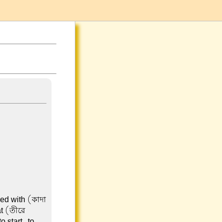
led with (কাদা
at (তীরে
 start, to