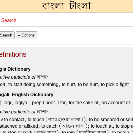
বাংলা-টাংলা
→
Search
Search
– Options
efinitions
la Dictionary
tive participle of লাগা:
felt, to start doing something, to hurt, to be hurt, to pick a fight
ali-English Dictionary
[ lāgi, lāgiẏā ] prep (poet.) for, for the sake of, on account of.
tive participle of লাগা:
 v to contact, to touch (গায়ে হাওয়া লাগা)); to be smeared or soi
attached or affixed; to catch (আগুন লাগা); to touch at, to stop 
to stop or park (গাড়ি লাগা); to join (চাকরিতে লাগা); to begin, to