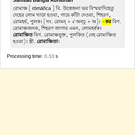
Samsad Bangla Abhidhan
রোমাঞ্চ
[ rōmāñca ] বি. উত্তেজনা ভয় বিস্ময়াদিহেতু
দেহের লোম খাড়া হওয়া, গায়ে কাঁটা দেওয়া, শিহরণ,
রোমহর্ষ, পুলক। [সং. রোমন্ + √ অন্চ্ + অ]।
~
কর
বিণ.
রোমাঞ্চজনক, শিহরণ জাগায় এমন, লোমহর্ষক।
রোমাঞ্চিত
বিণ. রোমাঞ্চযুক্ত, পুলকিত (দেহ রোমাঞ্চিত
হওয়া)। স্ত্রী.
রোমাঞ্চিতা
।
Processing time: 0.53 s