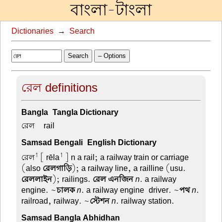
বাংলা-টাংলা
Dictionaries
→
Search
Search
– Options
রেল definitions
Bangla-Tangla Dictionary
রেল –
rail
Samsad Bengali-English Dictionary
1
1
রেল
[ rēla
] n a rail; a railway train or carriage
(also
রেলগাড়ি
); a railway line, a railline (usu.
রেললাইন
); railings.
রেল এনজিন
n
. a railway
engine. ~
চালক
n
. a railway engine-driver. ~
পথ
n
.
railroad, railway. ~
স্টেশন
n
. railway station.
Samsad Bangla Abhidhan