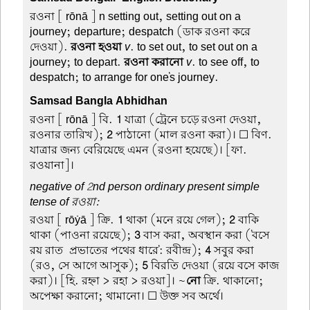
রওনা
[ rōnā ] n setting out, setting out on a
journey; departure; despatch (ডাক রওনা করে
দেওয়া).
রওনা হওয়া
v
. to set out, to set out on a
journey; to depart.
রওনা করানো
v
. to see off, to
despatch; to arrange for one's journey.
Samsad Bangla Abhidhan
রওনা
[ rōnā ] বি.
1
যাত্রা (ট্রেনে চড়ে রওনা দেওয়া,
রওনার তারিখ);
2
পাঠানো (মাল রওনা করা)। ☐ বিণ.
যাত্রার জন্য বেরিয়েছে এমন (রওনা হয়েছে)। [ফা.
রওয়ানা]।
negative of 2nd person ordinary present simple
tense of রওয়া:
রওয়া
[ rōẏā ] ক্রি.
1
থাকা (মনে রয়ে গেল);
2
বাকি
থাকা (পাওনা রয়েছে);
3
বাস করা, অবস্থান করা ('বসে
রয় রাত-প্রভাতের পথের ধারে': রবীন্দ্র);
4
সবুর করা
(রও, সে আগে আসুক);
5
বিরতি দেওয়া (রয়ে বসে কাজ
করা)। [হি. রহ্না > রহা > রওয়া]। ~
নো
ক্রি. থাকানো;
অপেক্ষা করানো; থামানো। ☐ উক্ত সব অর্থে।