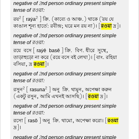
negative of 2nd person ordinary present simple
tense of রওয়া:
2
2
রয়
[ raẏa
] ক্রি. (কাব্যে ও আঞ্চ.) থাকে ('রয় যে
কাঙাল শূন্য হাতে': রবীন্দ্র; ঘরে মন রয় না)। [
রওয়া
দ্র]।
negative of 2nd person ordinary present simple
tense of রওয়া:
রয়ে-বসে
[ raẏē-basē ] ক্রি.-বিণ. ধীরে-সুস্থে,
তাড়াহুড়ো না করে (রয়ে বসে বই লেখা)। [বাং. রহিয়া-
বসিয়া, দ্র
রওয়া
]।
negative of 2nd person ordinary present simple
tense of রওয়া:
2
2
রসুন
[ rasuna
] অনু-ক্রি. থামুন, অপেক্ষা করুন
(একটু রসুন, আমি এখনই আসছি)। [
রওয়া
দ্র]।
negative of 2nd person ordinary present simple
tense of রওয়া:
রসো
[ rasō ] অনু-ক্রি. থামো, অপেক্ষা করো। [
রওয়া
দ্র]।
negative of 2nd person ordinary present simple