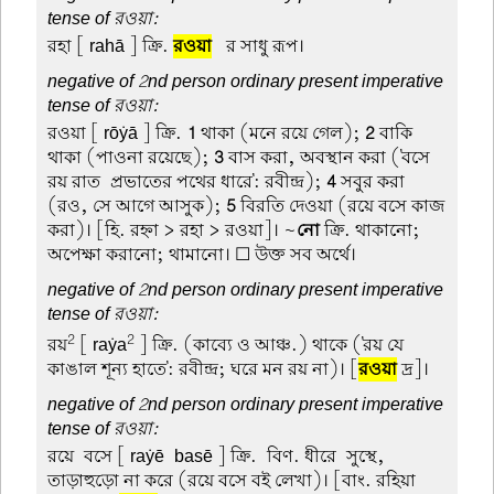
tense of রওয়া:
রহা
[ rahā ] ক্রি.
রওয়া
-র সাধু রূপ।
negative of 2nd person ordinary present imperative
tense of রওয়া:
রওয়া
[ rōẏā ] ক্রি.
1
থাকা (মনে রয়ে গেল);
2
বাকি
থাকা (পাওনা রয়েছে);
3
বাস করা, অবস্থান করা ('বসে
রয় রাত-প্রভাতের পথের ধারে': রবীন্দ্র);
4
সবুর করা
(রও, সে আগে আসুক);
5
বিরতি দেওয়া (রয়ে বসে কাজ
করা)। [হি. রহ্না > রহা > রওয়া]। ~
নো
ক্রি. থাকানো;
অপেক্ষা করানো; থামানো। ☐ উক্ত সব অর্থে।
negative of 2nd person ordinary present imperative
tense of রওয়া:
2
2
রয়
[ raẏa
] ক্রি. (কাব্যে ও আঞ্চ.) থাকে ('রয় যে
কাঙাল শূন্য হাতে': রবীন্দ্র; ঘরে মন রয় না)। [
রওয়া
দ্র]।
negative of 2nd person ordinary present imperative
tense of রওয়া:
রয়ে-বসে
[ raẏē-basē ] ক্রি.-বিণ. ধীরে-সুস্থে,
তাড়াহুড়ো না করে (রয়ে বসে বই লেখা)। [বাং. রহিয়া-