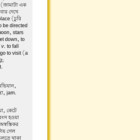
t (জামাটা এক
কবার দেখে
lace (চুরি
o be directed
moon, stars
get down, to
v
. to fall
 go to visit (a
g;
t.
(অভিযান,
থা, jam.
া, কেটে
ধ্বংস হওয়া
অস্বস্তিকর
ায় গেল
চলতে থাকা