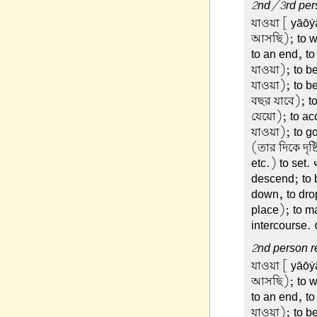
2nd/3rd pers
যাওয়া
[ yāōẏā
আসছি); to wal
to an end, to
যাওয়া); to b
যাওয়া); to be
বছর যাবে); to
যেয়ো); to acc
যাওয়া); to go
(তার দিকে দৃষ
etc.) to set.
descend; to 
down, to dro
place); to m
intercourse.
2nd person re
যাওয়া
[ yāōẏā
আসছি); to wal
to an end, to
যাওয়া); to b