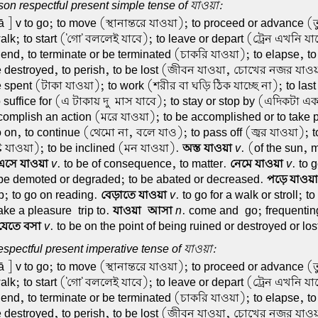
on respectful present simple tense of যাওয়া:
 ] v to go; to move (স্থানান্তরে যাওয়া); to proceed or advance 
k; to start ('গো' বললেই যাবে); to leave or depart (ট্রেন এখনি য
 end, to terminate or be terminated (চাকরি যাওয়া); to elapse, t
e destroyed, to perish, to be lost (জীবন যাওয়া, চোখের নজর যাওয়
 spent (টাকা যাওয়া); to work (শরীর বা ঘড়ি ঠিক যাচ্ছে না); to las
 suffice for (এ টাকায় দু-মাস যাবে); to stay or stop by (এদিকটা এ
omplish an action (মরে যাওয়া); to be accomplished or to take p
 on, to continue (থেমো না, বলে যাও); to pass off (জ্বর যাওয়া); t
্টি যাওয়া); to be inclined (মন যাওয়া).
অস্ত যাওয়া
v
. (of the sun, 
এসে যাওয়া
v
. to be of consequence, to matter.
নেমে যাওয়া
v
. to 
be demoted or degraded; to be abated or decreased.
পড়ে যাওয়া
p; to go on reading.
বেড়াতে যাওয়া
v
. to go for a walk or stroll; to
ake a pleasure-trip to.
যাওয়া-আসা
n
. come and-go; frequentin
যেতে বসা
v
. to be on the point of being ruined or destroyed or los
spectful present imperative tense of যাওয়া:
 ] v to go; to move (স্থানান্তরে যাওয়া); to proceed or advance 
k; to start ('গো' বললেই যাবে); to leave or depart (ট্রেন এখনি য
 end, to terminate or be terminated (চাকরি যাওয়া); to elapse, t
e destroyed, to perish, to be lost (জীবন যাওয়া, চোখের নজর যাওয়