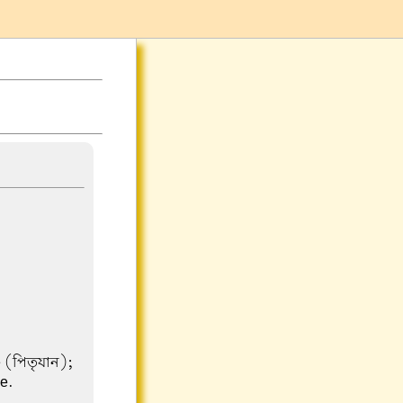
e (পিতৃযান);
e.