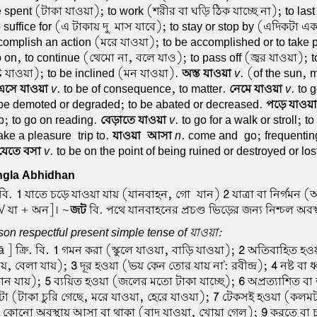
 spent (টাকা যাওয়া); to work (শরীর বা ঘড়ি ঠিক যাচ্ছে না); to las
 suffice for (এ টাকায় দু-মাস যাবে); to stay or stop by (এদিকটা এ
omplish an action (মরে যাওয়া); to be accomplished or to take p
 on, to continue (থেমো না, বলে যাও); to pass off (জ্বর যাওয়া); t
্টি যাওয়া); to be inclined (মন যাওয়া).
অস্ত যাওয়া
v
. (of the sun, 
এসে যাওয়া
v
. to be of consequence, to matter.
নেমে যাওয়া
v
. to 
be demoted or degraded; to be abated or decreased.
পড়ে যাওয়া
p; to go on reading.
বেড়াতে যাওয়া
v
. to go for a walk or stroll; to
ake a pleasure-trip to.
যাওয়া-আসা
n
. come and-go; frequentin
যেতে বসা
v
. to be on the point of being ruined or destroyed or los
gla Abhidhan
বি.
1
যাতে চড়ে যাওয়া যায় (যানবাহন, গো-যান)
2
যাত্রা বা নির্গমন 
 √ যা + অন]। ~
জট
বি. পথে যানবাহনের প্রচণ্ড ভিড়ের জন্য নিশ্চল অবস্
on respectful present simple tense of যাওয়া:
] ক্রি. বি.
1
গমন করা (স্কুলে যাওয়া, বাড়ি যাওয়া);
2
অতিবাহিত হওয়
ায়, বেলা যায়);
3
দূর হওয়া ('ভয় কেন তোর যায় না': রবীন্দ্র);
4
নষ্ট বা 
মান যায়);
5
ব্যয়িত হওয়া (জলের মতো টাকা যাচ্ছে);
6
অপ্রত্যাশিত বা 
 (টাকা চুরি গেছে, মরে যাওয়া, হেরে যাওয়া);
7
টেকসই হওয়া (কলমট
কোনো অবস্থায় আসা বা থাকা (বাদ যাওয়া, খোয়া গেল);
9
করতে বা 