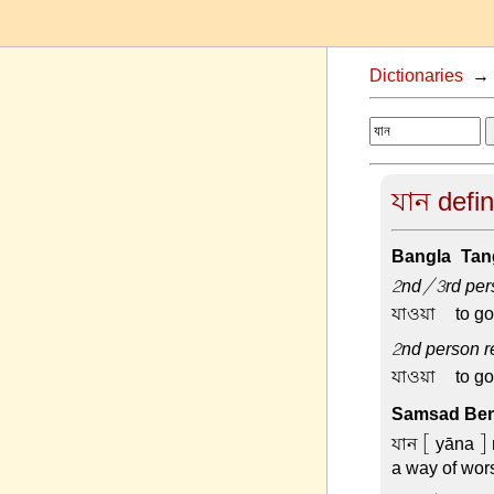
Dictionaries
যান defin
Bangla-Tang
2nd/3rd pers
যাওয়া –
to g
2nd person re
যাওয়া –
to g
Samsad Beng
যান
[ yāna ] 
a way of wor