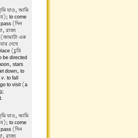
(তুমি যাও, আমি
াবে); to come
o pass (দিন
া, রাজ্য
t (জামাটা এক
কবার দেখে
lace (চুরি
o be directed
moon, stars
get down, to
v
. to fall
 go to visit (a
g;
t.
(তুমি যাও, আমি
াবে); to come
o pass (দিন
া, রাজ্য