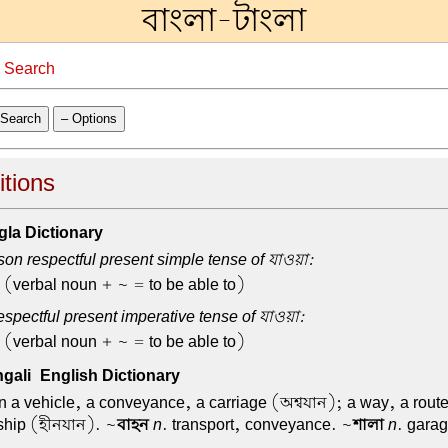
বাংলা-টাংলা
→
Search
Search
– Options
itions
la Dictionary
on respectful present simple tense of যাওয়া:
o (verbal noun + ~ = to be able to)
spectful present imperative tense of যাওয়া:
o (verbal noun + ~ = to be able to)
ali-English Dictionary
n a vehicle, a conveyance, a carriage (অশ্বযান); a way, a rout
ship (হীনযান). ~
বাহন
n
. transport, conveyance. ~
শালা
n
. garag