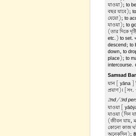
যাওয়া); to be
বছর যাবে); to
যেয়ো); to acc
যাওয়া); to go
(তার দিকে দৃষ
etc.) to set.
descend; to 
down, to dro
place); to m
intercourse.
Samsad Ban
যান
[ yāna ] 
প্রয়াণ)। [সং.
2nd/3rd pers
যাওয়া
[ yāōẏā 
যাওয়া (দিন য
(জীবন যায়, 
কোনো কাজ ঘটা
অনেকদিন);
8