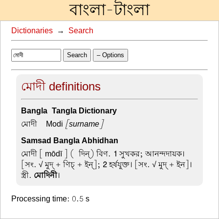
বাংলা-টাংলা
Dictionaries
→
Search
Search
– Options
মোদী definitions
Bangla-Tangla Dictionary
মোদী –
Modi
[surname]
Samsad Bangla Abhidhan
মোদী
[ mōdī ] (-দিন্) বিণ.
1
সুখকর; আনন্দদায়ক।
[সং. √ মুদ্ + ণিচ্ + ইন্];
2
হর্ষযুক্ত। [সং. √ মুদ্ + ইন]।
স্ত্রী.
মোদিনী
।
Processing time: 0.5 s