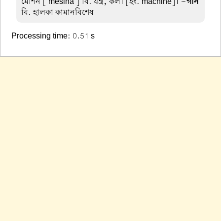
মেশিন
[ mēśina ] বি. যন্ত্র, কল। [ইং. machine]। ~
গান
বি. হালকা কামানবিশেষ
Processing time: 0.51 s