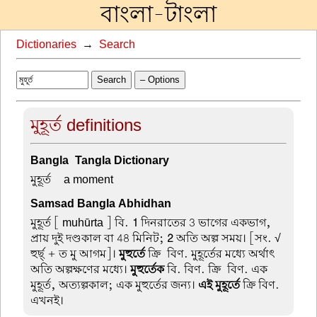
বাংলা-টাংলা
Dictionaries
→
Search
Search
– Options
মুহূর্ত definitions
Bangla-Tangla Dictionary
মুহূর্ত –
a moment
Samsad Bangla Abhidhan
মুহূর্ত
[ muhūrta ] বি.
1
দিনরাতের 3 ভাগের একভাগ,
প্রায় দুই দণ্ডকাল বা 48 মিনিট;
2
অতি অল্প সময়। [সং. √
হুর্ছ্ + ত মু আগম]।
মুহুর্তে
ক্রি-বিণ. মুহূর্তের মধ্যে অর্থাৎ
অতি অল্পক্ষণের মধ্যে।
মুহুর্তেক
বি. বিণ. ক্রি-বিণ. এক
মুহূর্ত, অত্যল্পকাল; এক মুহুর্তের জন্য।
এই মুহূর্তে
ক্রি বিণ.
এখনই।