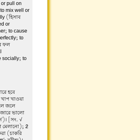
or pull on
to mix well or
lly (হিসাব
ed or
her; to cause
erfectly; to
ের ফল
l
 socially; to
বারে হবে
 খাপ খাওয়া
তেলে জলে
াজারে ভালো
ে')। [সং. √
েলা মেলানো);
2
করা (চাকরি