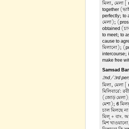
মিলা, মেলা
[ 
together (ভাই
perfectly; to
মেলা); (pros.
obtained (চা
to meet; to a
cause to agre
মিলানো); (pr
intercourse; 
make free wi
Samsad Ban
2nd/3rd perso
মিলা, মেলা
[ 
মিলিবারে': রবীন
(জোড় মেলা)
মেশা);
6
মিলযু
চাল মিলছে ন
মিল্ + বাং. 
মিশ খাওয়ানো