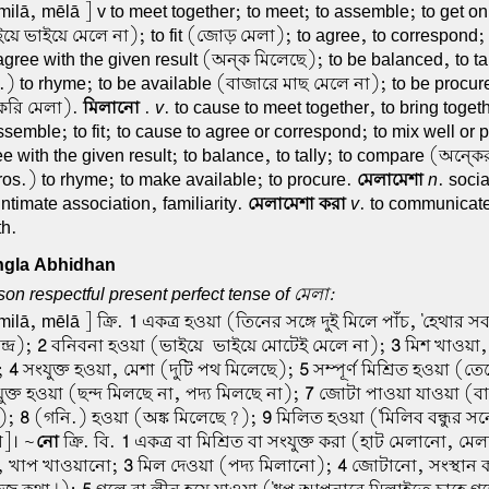
milā, mēlā ] v to meet together; to meet; to assemble; to get on 
য়ে ভাইয়ে মেলে না); to fit (জোড় মেলা); to agree, to correspond; 
 agree with the given result (অন্ক মিলেছে); to be balanced, to ta
) to rhyme; to be available (বাজারে মাছ মেলে না); to be procur
করি মেলা).
মিলানো
.
v
. to cause to meet together, to bring toget
ssemble; to fit; to cause to agree or correspond; to mix well or p
e with the given result; to balance, to tally; to compare (অন্ক
os.) to rhyme; to make available; to procure.
মেলামেশা
n
. socia
intimate association, familiarity.
মেলামেশা করা
v
. to communicate
th.
gla Abhidhan
n respectful present perfect tense of মেলা:
milā, mēlā ] ক্রি.
1
একত্র হওয়া (তিনের সঙ্গে দুই মিলে পাঁচ, 'হেথার স
্দ্র);
2
বনিবনা হওয়া (ভাইয়ে-ভাইয়ে মোটেই মেলে না);
3
মিশ খাওয়া,
;
4
সংযুক্ত হওয়া, মেশা (দুটি পথ মিলেছে);
5
সম্পূর্ণ মিশ্রিত হওয়া (
ক্ত হওয়া (ছন্দ মিলছে না, পদ্য মিলছে না);
7
জোটা পাওয়া যাওয়া (ব
া);
8
(গনি.) হওয়া (অঙ্ক মিলেছে?);
9
মিলিত হওয়া ('মিলিব বন্ধুর সন
আ]। ~
নো
ক্রি. বি.
1
একত্র বা মিশ্রিত বা সংযুক্ত করা (হাট মেলানো, ম
, খাপ খাওয়ানো;
3
মিল দেওয়া (পদ্য মিলানো);
4
জোটানো, সংস্থান 