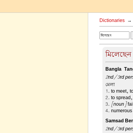
Dictionaries
মিলেছেন 
Bangla-Tang
2nd/3rd perso
মেলা –
1. to meet, t
2. to spread
3.
[noun]
fai
4. numerous
Samsad Beng
2nd/3rd perso