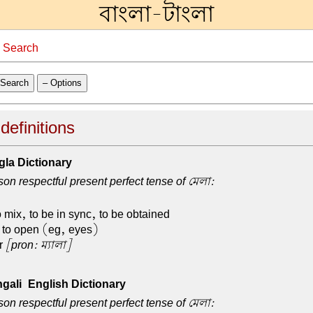
বাংলা-টাংলা
→
Search
Search
– Options
definitions
la Dictionary
n respectful present perfect tense of মেলা:
o mix, to be in sync, to be obtained
, to open (eg, eyes)
r
[pron: ম্যালা]
ali-English Dictionary
n respectful present perfect tense of মেলা: