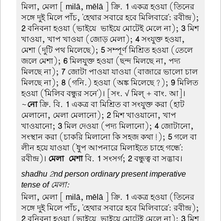
মিলা, মেলা
[ milā, mēlā ] ক্রি.
1
একত্র হওয়া (তিনের
সঙ্গে দুই মিলে পাঁচ, 'হেথার সবারে হবে মিলিবারে': রবীন্দ্র);
2
বনিবনা হওয়া (ভাইয়ে-ভাইয়ে মোটেই মেলে না);
3
মিশ
খাওয়া, খাপ খাওয়া (জোড় মেলা);
4
সংযুক্ত হওয়া,
মেশা (দুটি পথ মিলেছে);
5
সম্পূর্ণ মিশ্রিত হওয়া (তেলে
জলে মেশা);
6
মিলযুক্ত হওয়া (ছন্দ মিলছে না, পদ্য
মিলছে না);
7
জোটা পাওয়া যাওয়া (বাজারে ভালো চাল
মিলছে না);
8
(গনি.) হওয়া (অঙ্ক মিলেছে?);
9
মিলিত
হওয়া ('মিলিব বন্ধুর সনে')। [সং. √ মিল্ + বাং. আ]।
~
নো
ক্রি. বি.
1
একত্র বা মিশ্রিত বা সংযুক্ত করা (হাট
মেলানো, মেলা মেলানো);
2
মিশ খাওয়ানো, খাপ
খাওয়ানো;
3
মিল দেওয়া (পদ্য মিলানো);
4
জোটানো,
সংস্থান করা (চাকরি মিলানো কি সহজ কথা!);
5
গলে বা
লীন হয়ে যাওয়া ('ধুপ আপনারে মিলাইতে চাহে গন্ধে':
রবীন্দ্র)।
মেলা-মেশা
বি.
1
সংসর্গ;
2
বন্ধুত্ব বা সদ্ভাব।
shadhu 2nd person ordinary present imperative
tense of মেলা:
মিলা, মেলা
[ milā, mēlā ] ক্রি.
1
একত্র হওয়া (তিনের
সঙ্গে দুই মিলে পাঁচ, 'হেথার সবারে হবে মিলিবারে': রবীন্দ্র);
2
বনিবনা হওয়া (ভাইয়ে-ভাইয়ে মোটেই মেলে না);
3
মিশ