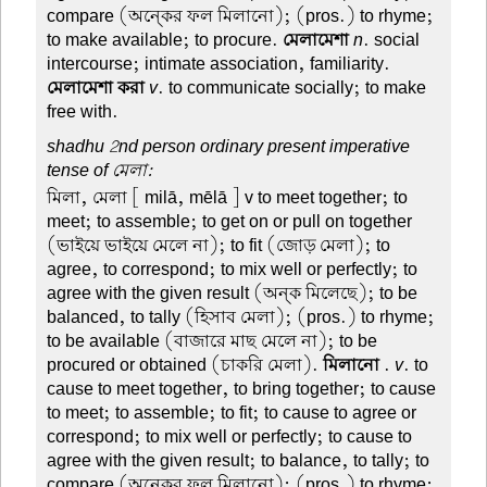
compare (অন্কের ফল মিলানো); (pros.) to rhyme;
to make available; to procure.
মেলামেশা
n
. social
intercourse; intimate association, familiarity.
মেলামেশা করা
v
. to communicate socially; to make
free with.
shadhu 2nd person ordinary present imperative
tense of মেলা:
মিলা, মেলা
[ milā, mēlā ] v to meet together; to
meet; to assemble; to get on or pull on together
(ভাইয়ে ভাইয়ে মেলে না); to fit (জোড় মেলা); to
agree, to correspond; to mix well or perfectly; to
agree with the given result (অন্ক মিলেছে); to be
balanced, to tally (হিসাব মেলা); (pros.) to rhyme;
to be available (বাজারে মাছ মেলে না); to be
procured or obtained (চাকরি মেলা).
মিলানো
.
v
. to
cause to meet together, to bring together; to cause
to meet; to assemble; to fit; to cause to agree or
correspond; to mix well or perfectly; to cause to
agree with the given result; to balance, to tally; to
compare (অন্কের ফল মিলানো); (pros.) to rhyme;