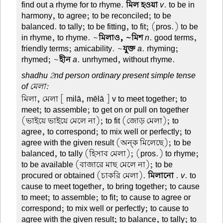
find out a rhyme for to rhyme.
মিল হওয়া
v
. to be in
harmony, to agree; to be reconciled; to be
balanced. to tally; to be fitting, to fit; (pros.) to be
in rhyme, to rhyme. ~
মিলাও, ~মিশ
n
. good terms,
friendly terms; amicability. ~
যুক্ত
a
. rhyming;
rhymed; ~
হীন
a
. unrhymed, without rhyme.
shadhu 2nd person ordinary present simple tense
of মেলা:
মিলা, মেলা
[ milā, mēlā ] v to meet together; to
meet; to assemble; to get on or pull on together
(ভাইয়ে ভাইয়ে মেলে না); to fit (জোড় মেলা); to
agree, to correspond; to mix well or perfectly; to
agree with the given result (অন্ক মিলেছে); to be
balanced, to tally (হিসাব মেলা); (pros.) to rhyme;
to be available (বাজারে মাছ মেলে না); to be
procured or obtained (চাকরি মেলা).
মিলানো
.
v
. to
cause to meet together, to bring together; to cause
to meet; to assemble; to fit; to cause to agree or
correspond; to mix well or perfectly; to cause to
agree with the given result; to balance, to tally; to