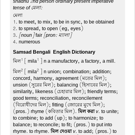
shadhu 2nd person ordinary present imperative
tense of মেলা:
মেলা –
1. to meet, to mix, to be in sync, to be obtained
2. to spread, to open (eg, eyes)
3.
[noun]
fair
[pron: ম্যালা]
4. numerous
Samsad Bengali-English Dictionary
1
1
মিল
[ mila
] n a manufactory, a factory, a mill.
2
2
মিল
[ mila
] n union; combination; addition;
concord, harmony, agreement (মতের মিল);
unsion (সুরের মিল); balancing (হিসাবের মিল);
similarity, likeness (চেহারার মিল); friendly terms;
good terms; reconciliation, reconcilement
(বিরোধীদের মিল); fitting (জোরের মুখে মিল);
(pros.) rhyme (কবিতার মিল).
মিল করা
v
. to unite;
to combine; to add (up); to harmonize; to
balance; to reconcile; to fit; (pros.) to put into
rhyme. to rhyme.
মিল দেওয়া
v
. to add; (pros.) to