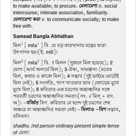
to make available; to procure.
মেলামেশা
n
. social
intercourse; intimate association, familiarity.
মেলামেশা করা
v
. to communicate socially; to make
free with.
Samsad Bangla Abhidhan
1
1
মিল
[ mila
] বি. যে বড় কারখানায় যন্ত্রের দ্বারা
উৎপাদন হয়।[ই. mill]।
2
2
মিল
[ mila
] বি.
1
মিলন (দুজনে মিল হয়েছে);
2
যোগ (আর্য অনার্যে মিল);
3
ঐক্য, সামঞ্জস্য (মতের
মিল, কথায় ও কাজে মিল);
4
সদ্ভাব (দুই ভাইয়ে মোটেই
মিল নেই);
5
সংগতি, খাপ খাওয়ার ভাব (জোড়ের মুখে
মুখে মিল);
6
কবিতার এক চরণের অন্ত্যধ্বনির সঙ্গে
পরবর্তী চরণের অন্ত্যধ্বনির সমতা।[সং. √ মিল্ + বাং.
অ]। ~
বর্জিত
বিণ. কবিতার যে ছন্দে দুই চরণের শেষ
অক্ষরে বা অন্ত্যধ্বনির সমতা নেই। ~
মিলাও ~মিশ
সদ্ভাব,
বনিবনা।
shadhu 2nd person ordinary present simple tense
of মেলা: