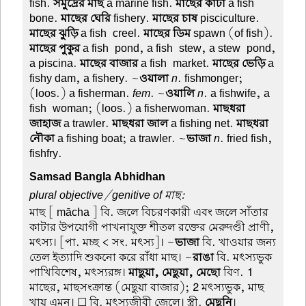
fish.
সমুদ্রের মাছ
a marine fish.
মাছের কাঁটা
a fish-
bone.
মাছের ঘেরি
fishery.
মাছের চাষ
pisciculture.
মাছের ঝুড়ি
a fish-creel.
মাছের ডিম
spawn (of fish).
মাছের পুকুর
a fish-pond, a fish-stew, a stew-pond,
a piscina.
মাছের বাজার
a fish-market.
মাছের ভেড়ি
a
fishy dam, a fishery. ~
ওয়ালা
n
. fishmonger;
(loos.) a fisherman.
fem
. ~
ওয়ালি
n
. a fishwife, a
fish-woman; (loos.) a fisherwoman.
মাছধরা
জাহাজ
a trawler.
মাছধরা জাল
a fishing net.
মাছধরা
নৌকা
a fishing boat; a trawler. ~
ভাজা
n
. fried fish,
fishfry.
Samsad Bangla Abhidhan
plural objective/genitive of মাছ:
মাছ
[ mācha ] বি. জলে বিচরণকারী এবং জলে সাঁতার
কাটার উপযোগী পাখনাযুক্ত শীতল রক্তের মেরুদণ্ডী প্রাণী,
মৎস্য। [পা. মচ্ছ < সং. মৎস্য]। ~
ভাজা
বি. খাওয়ার জন্য
তেল ইত্যাদি শুকনো করে রাঁধা মাছ। ~
রাঙা
বি. মৎস্যভুক
পাখিবিশেষ, মৎস্যরঙ্গ।
মাছুয়া, মেছুয়া, মেছো
বিণ.
1
মাছের, মাছসংক্রান্ত (মেছুয়া বাজার);
2
মৎস্যভুক, মাছ
খায় এমন। ☐ বি. মৎস্যজীবী জেলে। স্ত্রী.
মেছুনি
।