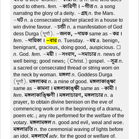
good to others.
fem
. ~
কারিণী । ~গীত
n
. a song
narrating the glory of a deity. ~
গ্রহ
n
. the Mars.
~
ঘট
n
. a consecrated pitcher placed in a house to
win divine favour. ~
চন্ডী
n
. a manifestation of God
dess Durga (দুর্গা). ~
জনক, ~দায়ক
same as ~
কর ।
fem
. ~
দায়িকা ।
~বার
n
. Tuesday. ~
ময়
a
. benign,
benignant, gracious, doing good, auspicious. ☐
n
. God.
fem
. ~
ময়ী
। ~
সংবাদ, ~সমাচার
n
. news of
well being; good news; (Christ.) gospel. ~
সূত্র
n
.
a sacred or consecrated thread or string worn on
the neck by woman.
মঙ্গলা
n
. Goddess Durga
(দুর্গা).
মঙ্গলাকর
n
. a mine of good.
মঙ্গলাকাঙ্ক্ষা
same as ~
কামনা । মঙ্গলাকাঙ্ক্ষী
same as ~
কামী ।
fem
.
মঙ্গলাকাঙ্ক্ষিণী । মঙ্গলাচারণ, মঙ্গলাচার
n
. a
prayer, to obtain divine benison on the eve of
commencing work or in the beginning of a drama,
poem etc.; any rite performed for the welfare of the
votary.
মঙ্গলামঙ্গল
n
. good and evil, weal and woe.
মঙ্গলারতি
n
. the ceremonial waving of lights before
an idol.
মঙ্গলার্থে
adv
. for the good or welfare of.