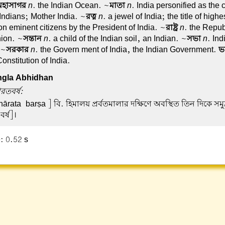
মহাসাগর
n
. the Indian Ocean. ~
মাতা
n
. India personified as th
 Indians; Mother India. ~
রত্ন
n
. a jewel of India; the title of high
n eminent citizens by the President of India. ~
রাষ্ট্র
n
. the Republ
nion. ~
সন্তান
n
. a child of the Indian soil, an Indian. ~
সভা
n
. Ind
 ~
সরকার
n
. the Govern ment of India, the Indian Government.
ভ
onstitution of India.
gla Abhidhan
রতবর্ষ:
ārata-barṣa ] বি. হিমালয় প্রর্বতমালার দক্ষিণে অবস্থিত তিন দিকে সমুদ্
র্ষ]।
: 0.52 s