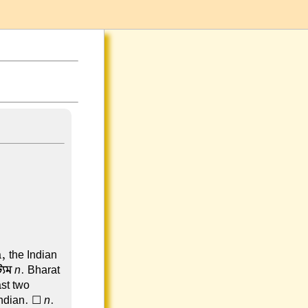
, the Indian
্যম
n
. Bharat
st two
 Indian. ☐
n
.