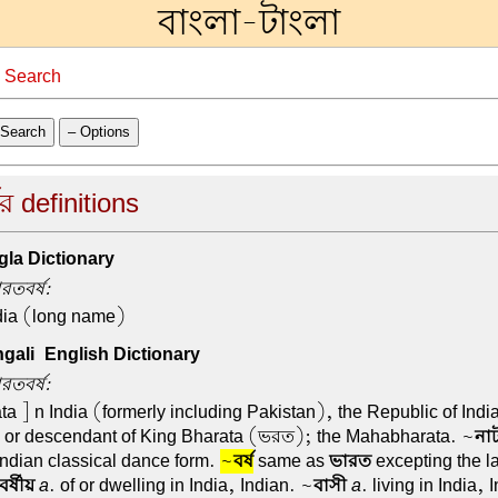
বাংলা-টাংলা
→
Search
Search
– Options
র definitions
la Dictionary
রতবর্ষ:
dia (long name)
ali-English Dictionary
রতবর্ষ:
ta ] n India (formerly including Pakistan), the Republic of India
 or descendant of King Bharata (ভরত); the Mahabharata. ~
নাট
ndian classical dance form.
~
বর্ষ
same as
ভারত
excepting the la
বর্ষীয়
a
. of or dwelling in India, Indian. ~
বাসী
a
. living in India,