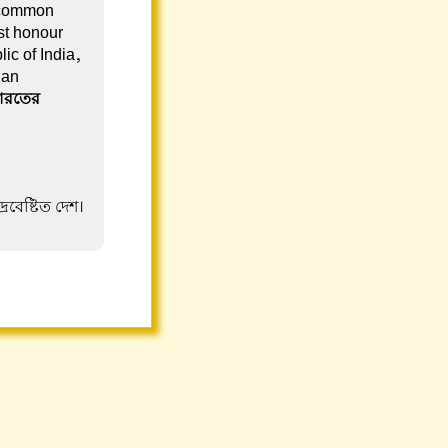
e common
est honour
ic of India,
ian
ারতের
রবেষ্টিত দেশ।