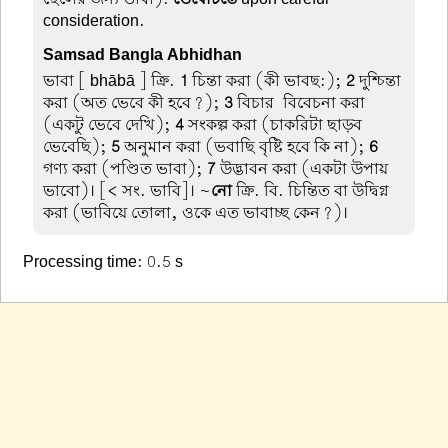
consideration.
Samsad Bangla Abhidhan
ভাবা
[ bhābā ] ক্রি.
1
চিন্তা করা (কী ভাবছ:);
2
দুশ্চিন্তা
করা (অত ভেবে কী হবে?);
3
বিচার-বিবেচনা করা
(একটু ভেবে দেখি);
4
সংকল্প করা (চাকরিটা ছাড়ব
ভেবেছি);
5
অনুমান করা (ভবাছি বৃষ্টি হবে কি না);
6
গণ্য করা (পণ্ডিত ভাবা);
7
উদ্ভাবন করা (একটা উপায়
ভাবো)। [< সং. ভাবি]। ~
নো
ক্রি. বি. চিন্তিত বা উদ্বিগ্ন
করা (ভাবিয়ে তোলা, ওকে এত ভাবাচ্ছ কেন?)।
Processing time: 0.5 s