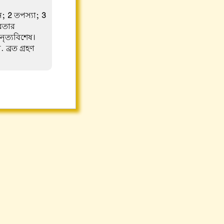
ান;
2
তপস্যা;
3
েবতার
নৃত্যবিশেষ।
 ব্রত গ্রহণ