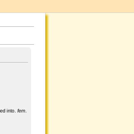
ted into.
fem
.