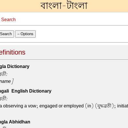
বাংলা-টাংলা
→
Search
Search
– Options
efinitions
la Dictionary
্রতী:
name]
ali-English Dictionary
্রতী:
 a observing a vow; engaged or employed (in) (যুদ্ধব্রতী); initia
gla Abhidhan