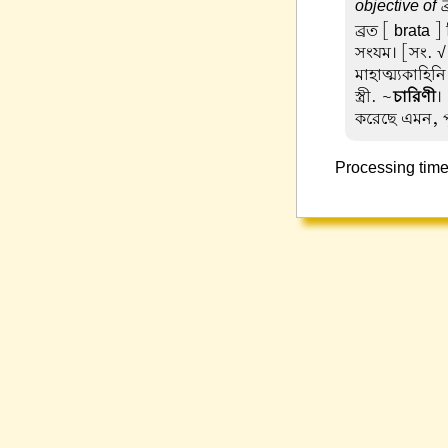
objective of ব
ব্রত
[ brata ]
সংযম। [সং. √
মাহাত্ম্যকাহিন
স্ত্রী. ~
চারিণী
।
করেছে এমন, পুণ্
Processing time