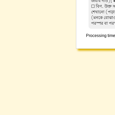
জবাব দাও);
☐ বিণ. উক্ত সব
শেখানো (পড়া
(মনকে বোঝা
পরস্পর বা পর
Processing time