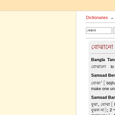
Dictionaries
বোঝানো d
Bangla-Tang
বোঝানো –
to
Samsad Beng
1
বোঝা
[ bōjh
make one und
Samsad Ban
বুঝা, বোঝা
[ 
বুঝল না);
2
প