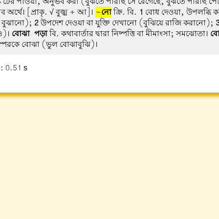
4
টের পাওয়া, অনুভব করা (বুঝতে পারছি সে রেগেছে, বুঝতে পারছি পে
 অর্থে। [প্রাকৃ. √ বুজ্ঝ + আ]।
~
নো
ক্রি. বি.
1
বোধ দেওয়া, উপলব্ধি 
 বুঝানো);
2
উপদেশ দেওয়া বা যুক্তি দেখানো (বুঝিয়ে রাজি করানো);
ও)।
বোঝা-পড়া
বি. কথাবার্তার দ্বারা নিষ্পত্তি বা মীমাংসা; সমঝোতা।
বো
স্পরকে বোঝা (ভুল বোঝাবুঝি)।
: 0.51 s