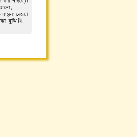
ট খারাপ হবে)।
করানো,
3
সান্ত্বনা দেওয়া
ঝা-বুঝি
বি.