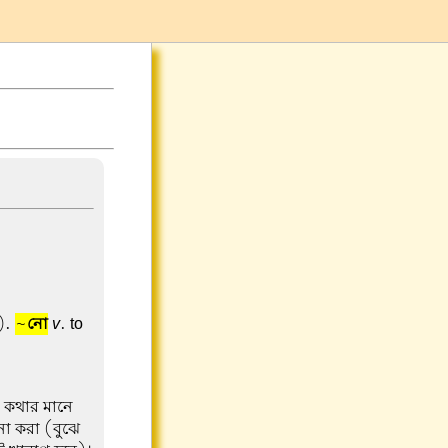
).
~
নো
v
. to
 কথার মানে
া করা (বুঝে