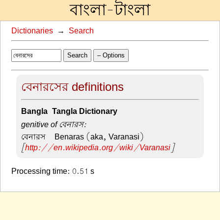
বাংলা-টাংলা
Dictionaries
→
Search
Search
– Options
বেনারসের definitions
Bangla-Tangla Dictionary
genitive of বেনারস:
বেনারস –
Benaras (aka, Varanasi)
[
http://en.wikipedia.org/wiki/Varanasi
]
Processing time: 0.51 s