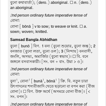
বুনো কথাবার্তা); (dero.) aboriginal. ☐
n
. (dero.)
an aboriginal.
2nd person ordinary future imperative tense of
বোনা:
বোনা
[ bōnā ] v to sow; to weave or knit. ☐
a
.
sown; woven; knitted.
Samsad Bangla Abhidhan
বুনো
[ bunō ] বিণ.
1
বন্য (বুনো শুয়োর, বুনো জন্তু);
2
বনজাত (বুনো লতা, বুনো ওল);
3
(নিন্দায়) বনবাসী,
জংলি, অসভ্য, অমার্জিত (বুনো স্বভাব)। ☐ বি. বনে-
জঙ্গলে বসবাসকারী। [সং. বন + বাং. উয়া > ও]।
2nd person ordinary future imperative tense of
বোনা:
1
1
1
1
বুনা
, বোনা
[ bunā
, bōnā
] ক্রি. বি. নতুন চারা
উৎপাদনের শস্যবীজাদি খেতে ছড়ানো বা বপন করা (বীজ
বোনা)। ☐ বিণ. উক্ত অর্থে (অসময়ে বোনা বীজ)। [<
সং. বপন]।
2nd person ordinary future imperative tense of