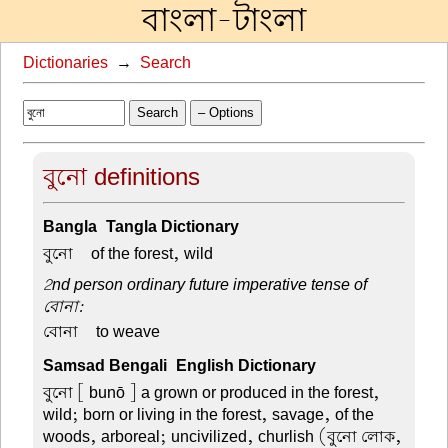
বাংলা-টাংলা
Dictionaries
→
Search
Search
– Options
বুনো definitions
Bangla-Tangla Dictionary
বুনো –
of the forest, wild
2nd person ordinary future imperative tense of
বোনা:
বোনা –
to weave
Samsad Bengali-English Dictionary
বুনো
[ bunō ] a grown or produced in the forest,
wild; born or living in the forest, savage, of the
woods, arboreal; uncivilized, churlish (বুনো লোক,