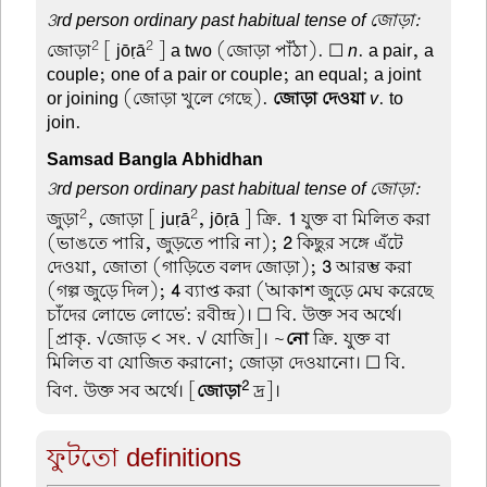
3rd person ordinary past habitual tense of জোড়া:
2
2
জোড়া
[ jōṛā
] a two (জোড়া পাঁঠা). ☐
n
. a pair, a
couple; one of a pair or couple; an equal; a joint
or joining (জোড়া খুলে গেছে).
জোড়া দেওয়া
v
. to
join.
Samsad Bangla Abhidhan
3rd person ordinary past habitual tense of জোড়া:
2
2
জুড়া
, জোড়া
[ juṛā
, jōṛā ] ক্রি.
1
যুক্ত বা মিলিত করা
(ভাঙতে পারি, জুড়তে পারি না);
2
কিছুর সঙ্গে এঁটে
দেওয়া, জোতা (গাড়িতে বলদ জোড়া);
3
আরম্ভ করা
(গল্প জুড়ে দিল);
4
ব্যাপ্ত করা ('আকাশ জুড়ে মেঘ করেছে
চাঁদের লোভে লোভে': রবীন্দ্র)। ☐ বি. উক্ত সব অর্থে।
[প্রাকৃ. √জোড় < সং. √ যোজি]। ~
নো
ক্রি. যুক্ত বা
মিলিত বা যোজিত করানো; জোড়া দেওয়ানো। ☐ বি.
2
বিণ. উক্ত সব অর্থে। [
জোড়া
দ্র]।
ফুটতো definitions