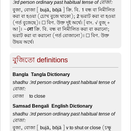
3rd person ordinary past habitual tense of বোজা:
বুজা, বোজা
[ bujā, bōjā ] ক্রি. বি.
1
বন্ধ বা নিমীলিত
করা বা হওয়া (চোখ বুজে থাকো);
2
ভরাট করা বা হওয়া
(গর্ত বুজেছে)। ☐ বিণ. উক্ত দুই অর্থে। [বাং. √ বুজ্ +
আ]। ~
নো
ক্রি. বি. বন্ধ বা নিমীলিত করা বা করানো;
ভরাট করা বা করানো (গর্ত বোজানো)। ☐ বিণ. উক্ত
উভয় অর্থে।
বুজিতো definitions
Bangla-Tangla Dictionary
shadhu 3rd person ordinary past habitual tense of
বোজা:
বোজা –
to close
Samsad Bengali-English Dictionary
shadhu 3rd person ordinary past habitual tense of
বোজা:
বুজা, বোজা
[ bujā, bōjā ] v to shut or close (চক্ষু