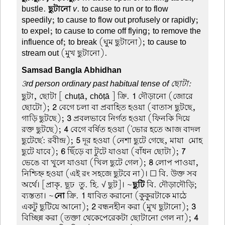
bustle.
ছুটানো
v
. to cause to run or to flow
speedily; to cause to flow out profusely or rapidly;
to expel; to cause to come off flying; to remove the
influence of; to break (ঘুম ছুটানো); to cause to
stream out (মুখ ছুটানো).
Samsad Bangla Abhidhan
3rd person ordinary past habitual tense of ছোটা:
ছুটা, ছোটা
[ chuṭā, chōṭā ] ক্রি.
1
দৌড়ানো (জোরে
ছোটো);
2
বেগে চলা বা প্রবাহিত হওয়া (বাতাস ছুটছে,
গাড়ি ছুটছে);
3
প্রবলভাবে নির্গত হওয়া (ফিনকি দিয়ে
রক্ত ছুটছে);
4
বেগে বর্ষিত হওয়া ('ভোর হতে আজ বাদল
ছুটেছে': রবীন্দ্র);
5
দূর হওয়া (নেশা ছুটে গেছে, মায়া-মোহ
ছুটে যাবে);
6
ছিঁড়ে বা টুটে যাওয়া (বাঁধন ছোটা);
7
ভেঙে বা খুলে যাওয়া (খিল ছুটে গেল);
8
লোপ পাওয়া,
নিশ্চিহ্ন হওয়া (এই রং সহজে ছুটবে না)। ☐ বি. উক্ত সব
অর্থে। [প্রাকৃ. ছূঢ-তু. হি. √ ছুট]। ~
ছুটি
বি. দৌড়াদৌড়ি;
ব্যস্ততা। ~
নো
ক্রি.
1
ধাবিত করানো (কুকুরটাকে মাঠে
একটু ছুটিয়ে আনো);
2
বন্ধনহীন করা (মুখ ছুটানো);
3
বিচ্ছিন্ন করা (তক্তা থেকেপেরেকটা ছোটানো গেল না);
4