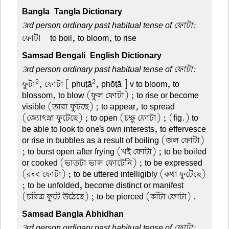
Bangla-Tangla Dictionary
3rd person ordinary past habitual tense of ফোটা:
ফোটা –
to boil, to bloom, to rise
Samsad Bengali-English Dictionary
3rd person ordinary past habitual tense of ফোটা:
2
2
ফুটা
, ফোটা
[ phuṭā
, phōṭā ] v to bloom, to
blossom, to blow (ফুল ফোটা) ; to rise or become
visible (তারা ফুটছে) ; to appear, to spread
(জ্যোৎস্না ফুটেছে) ; to open (চক্ষু ফোটা) ; (fig.) to
be able to look to one's own interests, to effervesce
or rise in bubbles as a result of boiling (জল ফোটা)
; to burst open after frying (খই ফোটা) ; to be boiled
or cooked (ভাতটা ভাল ফোটেনি) ; to be expressed
(রং< ফোটা) ; to be uttered intelligibly (কথা ফুটেছে)
; to be unfolded, become distinct or manifest
(চরিত্র ফুটে উঠেছে) ; to be pierced (কাঁটা ফোটা) .
Samsad Bangla Abhidhan
3rd person ordinary past habitual tense of ফোটা: