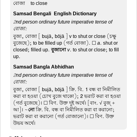
বোজা –
to close
Samsad Bengali-English Dictionary
2nd person ordinary future imperative tense of
বোজা:
বুজা, বোজা
[ bujā, bōjā ] v to shut or close (চক্ষু
বুজেছে); to be filled up (গর্ত বোজা). ☐
a
. shut or
closed; filled up.
বুজানো
v
. to shut or close; to fill
up.
Samsad Bangla Abhidhan
2nd person ordinary future imperative tense of
বোজা:
বুজা, বোজা
[ bujā, bōjā ] ক্রি. বি.
1
বন্ধ বা নিমীলিত
করা বা হওয়া (চোখ বুজে থাকো);
2
ভরাট করা বা হওয়া
(গর্ত বুজেছে)। ☐ বিণ. উক্ত দুই অর্থে। [বাং. √ বুজ্ +
আ]। ~
নো
ক্রি. বি. বন্ধ বা নিমীলিত করা বা করানো;
ভরাট করা বা করানো (গর্ত বোজানো)। ☐ বিণ. উক্ত
উভয় অর্থে।