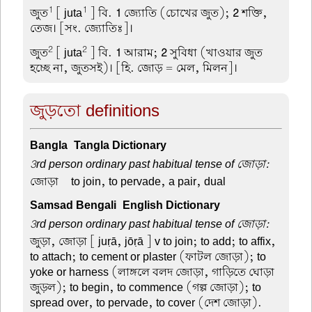
1
1
জুত
[ juta
] বি.
1
জ্যোতি (চোখের জুত);
2
শক্তি,
তেজ। [সং. জ্যোতিঃ]।
2
2
জুত
[ juta
] বি.
1
আরাম;
2
সুবিধা (খাওয়ার জুত
হচ্ছে না, জুতসই)। [হি. জোড় = মেল, মিলন]।
জুড়তো definitions
Bangla-Tangla Dictionary
3rd person ordinary past habitual tense of জোড়া:
জোড়া –
to join, to pervade, a pair, dual
Samsad Bengali-English Dictionary
3rd person ordinary past habitual tense of জোড়া:
জুড়া, জোড়া
[ juṛā, jōṛā ] v to join; to add; to affix,
to attach; to cement or plaster (ফাটল জোড়া); to
yoke or harness (লাঙ্গলে বলদ জোড়া, গাড়িতে ঘোড়া
জুড়ল); to begin, to commence (গল্প জোড়া); to
spread over, to pervade, to cover (দেশ জোড়া).