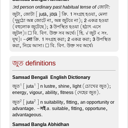
3rd person ordinary past habitual tense of জোটা:
জুটা, জোটা
[ juṭā, jōṭā ] ক্রি.
1
সংগ্রহ হওয়া, মেলা
(দুমুঠো অন্ন জোটে না, অন্ন জুটবে না);
2
একত্র হওয়া
(বহুলোক জুটেছে);
3
উপস্থিত হওয়া (হঠাৎ এসে
জুটল)। ☐ বি. বিণ. উক্ত সব অর্থে। [হি. √ জুট < সং.
যূথ]। ~
নো
ক্রি.
1
সংগ্রহ করা;
2
একত্র করা;
3
উপস্থিত
করা, নিয়ে আসা। ☐ বি. বিণ. উক্ত সব অর্থে।
জুত definitions
Samsad Bengali-English Dictionary
1
1
জুত
[ juta
] n lustre, shine, light (চোখের জুত);
energy, vigour, ability, fitness (দেহের জুত).
2
2
জুত
[ juta
] n suitability, fitting, an opportunity or
advantage. ~
সই
a
. suitable, fitting, opportune,
advantageous.
Samsad Bangla Abhidhan