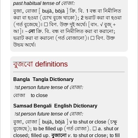
past habitual tense of বোজা:
বুজা, বোজা
[ bujā, bōjā ] ক্রি. বি.
1
বন্ধ বা নিমীলিত
করা বা হওয়া (চোখ বুজে থাকো);
2
ভরাট করা বা হওয়া
(গর্ত বুজেছে)। ☐ বিণ. উক্ত দুই অর্থে। [বাং. √ বুজ্ +
আ]। ~
নো
ক্রি. বি. বন্ধ বা নিমীলিত করা বা করানো;
ভরাট করা বা করানো (গর্ত বোজানো)। ☐ বিণ. উক্ত
উভয় অর্থে।
বুজবো definitions
Bangla-Tangla Dictionary
1st person future tense of বোজা:
বোজা –
to close
Samsad Bengali-English Dictionary
1st person future tense of বোজা:
বুজা, বোজা
[ bujā, bōjā ] v to shut or close (চক্ষু
বুজেছে); to be filled up (গর্ত বোজা). ☐
a
. shut or
closed; filled up.
বুজানো
v
. to shut or close; to fill