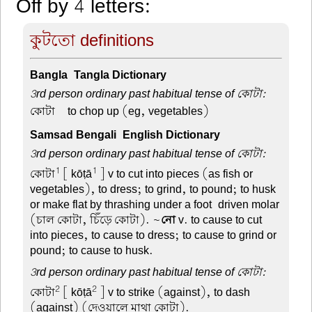
Off by 4 letters:
কুটতো definitions
Bangla-Tangla Dictionary
3rd person ordinary past habitual tense of কোটা:
কোটা –
to chop up (eg, vegetables)
Samsad Bengali-English Dictionary
3rd person ordinary past habitual tense of কোটা:
1
1
কোটা
[ kōṭā
] v to cut into pieces (as fish or
vegetables), to dress; to grind, to pound; to husk
or make flat by thrashing under a foot-driven molar
(চাল কোটা, চিঁড়ে কোটা). ~
নো
v. to cause to cut
into pieces, to cause to dress; to cause to grind or
pound; to cause to husk.
3rd person ordinary past habitual tense of কোটা:
2
2
কোটা
[ kōṭā
] v to strike (against), to dash
(against) (দেওয়ালে মাথা কোটা).