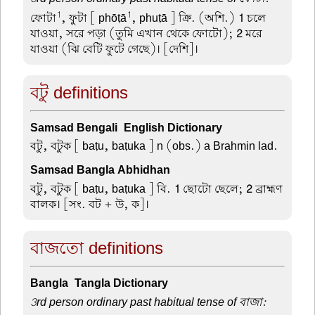
1
1
ফোটা
, ফুটা
[ phōṭā
, phuṭā ] ক্রি. (অশি.)
1
চলে
যাওয়া, সরে পড়া (তুমি এখান থেকে ফোটো);
2
মরে
যাওয়া (ঝি বেটি ফুটে গেছে)। [দেশি]।
বটু definitions
Samsad Bengali-English Dictionary
বটু, বটুক
[ baṭu, baṭuka ] n (obs.) a Brahmin lad.
Samsad Bangla Abhidhan
বটু, বটুক
[ baṭu, baṭuka ] বি.
1
ছোটো ছেলে;
2
ব্রাহ্মণ
বালক। [সং. বট + উ, ক]।
বাজতো definitions
Bangla-Tangla Dictionary
3rd person ordinary past habitual tense of বাজা: