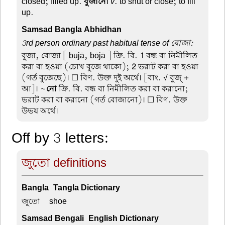
closed; filled up.
বুজানো
v
. to shut or close; to fill
up.
Samsad Bangla Abhidhan
3rd person ordinary past habitual tense of বোজা:
বুজা, বোজা
[ bujā, bōjā ] ক্রি. বি.
1
বন্ধ বা নিমীলিত
করা বা হওয়া (চোখ বুজে থাকো);
2
ভরাট করা বা হওয়া
(গর্ত বুজেছে)। ☐ বিণ. উক্ত দুই অর্থে। [বাং. √ বুজ্ +
আ]। ~
নো
ক্রি. বি. বন্ধ বা নিমীলিত করা বা করানো;
ভরাট করা বা করানো (গর্ত বোজানো)। ☐ বিণ. উক্ত
উভয় অর্থে।
Off by 3 letters:
জুতো definitions
Bangla-Tangla Dictionary
জুতো –
shoe
Samsad Bengali-English Dictionary