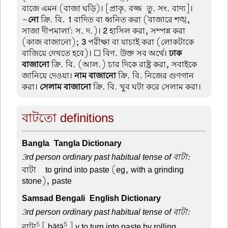
বাজে এমন (বাজা ঘড়ি)। [প্রাকৃ. বজ্জ-তু. সং. বাদ্য]।
~
নো
ক্রি. বি.
1
বাদিত বা ধ্বনিত করা ('বাজারে শঙ্খ,
সাজা দীপমালা': স. দ.)।
2
হাসিল করা, সম্পন্ন করা
(কাজ বাজানো);
3
পরীক্ষা বা যাচাই করা (লোকটাকে
বাজিয়ে দেখতে হবে)। ☐ বিণ. উক্ত সব অর্থে।
ঢাক
বাজানো
ক্রি. বি. (আল.) চার দিকে রাষ্ট্র করা, সবাইকে
জানিয়ে দেওয়া।
নাম বাজানো
ক্রি. বি. নিজের গুণগান
করা।
সেলাম বাজানো
ক্রি. বি. খুব ঘটা করে সেলাম করা।
বাটতো definitions
Bangla-Tangla Dictionary
3rd person ordinary past habitual tense of বাটা:
বাটা –
to grind into paste (eg, with a grinding
stone), paste
Samsad Bengali-English Dictionary
3rd person ordinary past habitual tense of বাটা:
5
5
বাটা
[ bāṭā
] v to turn into paste by rolling