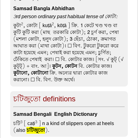
Samsad Bangla Abhidhan
3rd person ordinary past habitual tense of কোটা:
2
2
কুটা
, কোটা
[ kuṭā
, kōṭā ] ক্রি.
1
কেটে খণ্ড খণ্ড বা
কুটি কুটি করা (মাছ-তরকারি কোটা);
2
চূর্ণ করা, পেষা
(মশলা কোটা, হলুদ কোটা);
3
ছেঁচা, ঠোকা, ক্রমাগত
আঘাত করা (মাথা কোটা)। ☐ বিণ. টুকরো টুকরো করে
কাটা হয়েছে এমন; পেষাই করা হয়েছে এমন; চুর্ণিত;
ঢেঁকিতে পেষাই-করা। ☐ বি. কোটার কাজ। [সং. √ কুট্ (√
কুট্ট্) + বাং. আ]।
কুটন, কোটন
বি. কোটার কাজ।
কুটানো, কোটানো
ক্রি. অন্যের দ্বারা কোটার কাজ
করানো। ☐ বি. বিণ. উক্ত অর্থে।
চটিজুতো definitions
Samsad Bengali-English Dictionary
3
3
চটি
[ caṭi
] n a kind of slippers open at heels
(also
চটিজুতো
).