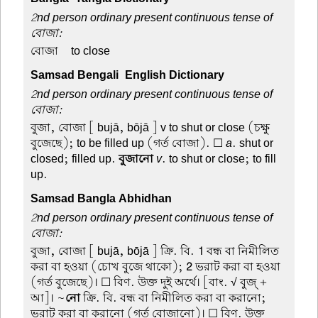
2nd person ordinary present continuous tense of
বোজা:
বোজা –
to close
Samsad Bengali-English Dictionary
2nd person ordinary present continuous tense of
বোজা:
বুজা, বোজা
[ bujā, bōjā ] v to shut or close (চক্ষু
বুজেছে); to be filled up (গর্ত বোজা). ☐
a
. shut or
closed; filled up.
বুজানো
v
. to shut or close; to fill
up.
Samsad Bangla Abhidhan
2nd person ordinary present continuous tense of
বোজা:
বুজা, বোজা
[ bujā, bōjā ] ক্রি. বি.
1
বন্ধ বা নিমীলিত
করা বা হওয়া (চোখ বুজে থাকো);
2
ভরাট করা বা হওয়া
(গর্ত বুজেছে)। ☐ বিণ. উক্ত দুই অর্থে। [বাং. √ বুজ্ +
আ]। ~
নো
ক্রি. বি. বন্ধ বা নিমীলিত করা বা করানো;
ভরাট করা বা করানো (গর্ত বোজানো)। ☐ বিণ. উক্ত