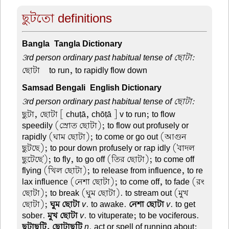
ছুটতো definitions
Bangla-Tangla Dictionary
3rd person ordinary past habitual tense of ছোটা:
ছোটা –
to run, to rapidly flow down
Samsad Bengali-English Dictionary
3rd person ordinary past habitual tense of ছোটা:
ছুটা, ছোটা
[ chuṭā, chōṭā ] v to run; to flow
speedily (স্রোত ছোটা); to flow out profusely or
rapidly (ঘাম ছোটা); to come or go out (আগুন
ছুটছে); to pour down profusely or rap idly ('বাদল
ছুটেছে'); to fly, to go off (তির ছোটা); to come off
flying (খিল ছোটা); to release from influence, to re
lax influence (নেশা ছোটা); to come off, to fade (রং
ছোটা); to break (ঘুম ছোটা). to stream out (মুখ
ছোটা);
ঘুম ছোটা
v
. to awake.
নেশা ছোটা
v
. to get
sober.
মুখ ছোটা
v
. to vituperate; to be vociferous.
ছুটাছুটি, ছোটাছুটি
n
. act or spell of running about;