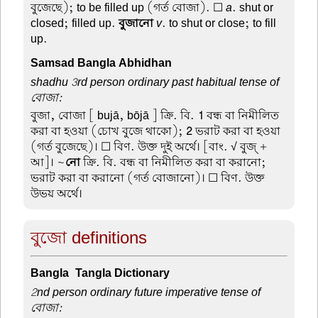
বুজেছে); to be filled up (গর্ত বোজা). ☐
a
. shut or
closed; filled up.
বুজানো
v
. to shut or close; to fill
up.
Samsad Bangla Abhidhan
shadhu 3rd person ordinary past habitual tense of
বোজা:
বুজা, বোজা
[ bujā, bōjā ] ক্রি. বি.
1
বন্ধ বা নিমীলিত
করা বা হওয়া (চোখ বুজে থাকো);
2
ভরাট করা বা হওয়া
(গর্ত বুজেছে)। ☐ বিণ. উক্ত দুই অর্থে। [বাং. √ বুজ্ +
আ]। ~
নো
ক্রি. বি. বন্ধ বা নিমীলিত করা বা করানো;
ভরাট করা বা করানো (গর্ত বোজানো)। ☐ বিণ. উক্ত
উভয় অর্থে।
বুজো definitions
Bangla-Tangla Dictionary
2nd person ordinary future imperative tense of
বোজা: