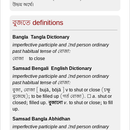
উভয় অর্থে।
বুজতে definitions
Bangla-Tangla Dictionary
imperfective participle and 2nd person ordinary
past habitual tense of বোজা:
বোজা –
to close
Samsad Bengali-English Dictionary
imperfective participle and 2nd person ordinary
past habitual tense of বোজা:
বুজা, বোজা
[ bujā, bōjā ] v to shut or close (চক্ষু
বুজেছে); to be filled up (গর্ত বোজা). ☐
a
. shut or
closed; filled up.
বুজানো
v
. to shut or close; to fill
up.
Samsad Bangla Abhidhan
imperfective participle and 2nd person ordinary