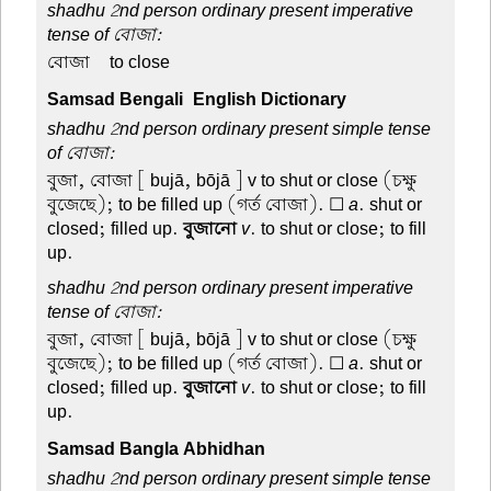
shadhu 2nd person ordinary present imperative
tense of বোজা:
বোজা –
to close
Samsad Bengali-English Dictionary
shadhu 2nd person ordinary present simple tense
of বোজা:
বুজা, বোজা
[ bujā, bōjā ] v to shut or close (চক্ষু
বুজেছে); to be filled up (গর্ত বোজা). ☐
a
. shut or
closed; filled up.
বুজানো
v
. to shut or close; to fill
up.
shadhu 2nd person ordinary present imperative
tense of বোজা:
বুজা, বোজা
[ bujā, bōjā ] v to shut or close (চক্ষু
বুজেছে); to be filled up (গর্ত বোজা). ☐
a
. shut or
closed; filled up.
বুজানো
v
. to shut or close; to fill
up.
Samsad Bangla Abhidhan
shadhu 2nd person ordinary present simple tense