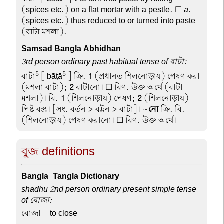
(spices etc.) on a flat mortar with a pestle. ☐
a
.
(spices etc.) thus reduced to or turned into paste
(বাটা মশলা).
Samsad Bangla Abhidhan
3rd person ordinary past habitual tense of বাটা:
5
5
বাটা
[ bāṭā
] ক্রি.
1
(প্রধানত শিলনোড়ায়) পেষণ করা
(মশলা বাটা);
2
বাটানো। ☐ বিণ. উক্ত অর্থে (বাটা
মশলা)। বি.
1
(শিলনোড়ায়) পেষণ;
2
(শিলনোড়ায়)
পিষ্ট বস্তু। [সং. বর্তন > বট্টন > বাটা]। ~
নো
ক্রি. বি.
(শিলনোড়ায়) পেষণ করানো। ☐ বিণ. উক্ত অর্থে।
বুজ definitions
Bangla-Tangla Dictionary
shadhu 2nd person ordinary present simple tense
of বোজা:
বোজা –
to close