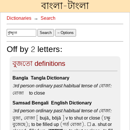
বাংলা-টাংলা
Dictionaries
→
Search
Search
– Options
Off by 2 letters:
বুজতো definitions
Bangla-Tangla Dictionary
3rd person ordinary past habitual tense of বোজা:
বোজা –
to close
Samsad Bengali-English Dictionary
3rd person ordinary past habitual tense of বোজা:
বুজা, বোজা
[ bujā, bōjā ] v to shut or close (চক্ষু
বুজেছে); to be filled up (গর্ত বোজা). ☐
a
. shut or