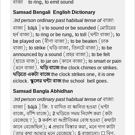
বাজা –
to ring, to emit sound
Samsad Bengali-English Dictionary
3rd person ordinary past habitual tense of বাজা:
বাজা
[ bājā ] v to sound or be sounded (মোটরের
হর্ন বাজা); to ring or be rung, to toll (ঘন্টা বাজা); to
be played on (বীণা বাজা); to be beaten (ঢাক
বাজা); to strike (ঘড়ি বাজা, তিনটে বাজা); to be
announced by a sound (প্রহর বাজা); to be felt
(হাতে বাজ); to jar on (কানে বাজা); to smart or pain
(মনে বাজা).
ঘড়ি বাজে
the clock chimes or strikes.
ঘড়িতে একটা বাজে
the clock strikes one, it is one
o'clock.
স্কুলের ঘন্টা বাজ
the school-bell goes.
Samsad Bangla Abhidhan
3rd person ordinary past habitual tense of বাজা:
বাজা
[ bājā ] ক্রি.
1
বাদিত বা ধ্বনিত হওয়া (ঘণ্টা
বাজে, বাঁশি বাজে);
2
ঘড়িতে সময় নির্দেশ করা (কটা
বেজেছে?);
3
কর্কশ বা অপ্রীতিকর বোধ হওয়া (কথাটা
কানে বেজেছিল);
4
প্রভাব বিস্তার করা, মনে দাগ কাটা
(তার কথা আমার মনে বেজেছে);
5
বাজানো। ☐ বিণ.