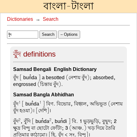
বাংলা-টাংলা
Dictionaries
→
Search
Search
– Options
বুঁদ definitions
Samsad Bengali-English Dictionary
বুঁদ
[ bun̐da ] a besotted (নেশায় বুঁদ); absorbed,
engrossed (চিন্তায় বুঁদ).
Samsad Bangla Abhidhan
1
1
বুঁদ
[ bun̐da
] বিণ. বিভোর, বিহ্বল, অভিভূত (নেশায়
বুঁদ হওয়া)। [দেশি]।
2
2
বুঁদ
, বুঁদি
[ bun̐da
, bun̐di ] বি.
1
ভুড়ভুড়ি, বুদ্বুদ;
2
ক্ষুদ্র বিন্দু বা ছোটো ফোঁটা;
3
(আঞ্চ.) খড় দিয়ে তৈরি
প্রতিমার কাঠামো। [হি. বুঁদ < সং. বিন্দু]।