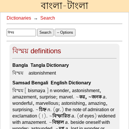
বাংলা-টাংলা
Dictionaries
→
Search
Search
– Options
বিস্ময় definitions
Bangla-Tangla Dictionary
বিস্ময় –
astonishment
Samsad Bengali-English Dictionary
বিস্ময়
[ bismaẏa ] n wonder, astonishment,
amazement, surprise; marvel. ~
কর, ~জনক
a
.
wonderful, marvellous; astonishing, amazing,
surprising. ~
চিহ্ন
n
. (gr.) the note of admiration or
exclamation (!). ~
বিস্ফারিত
a
. (of eyes) widened
with amazement. ~
বিহ্বল
a
. beside oneself with
wonder; astounded. ~
মগ্ন
a
. lost in wonder or