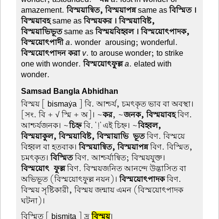
amazement.
বিস্ময়ান্বিত, বিস্ময়াপন্ন
same as
বিস্মিত ।
বিস্ময়াবহ
same as
বিস্ময়কর । বিস্ময়াবিষ্ট,
বিস্ময়াভিভূত
same as
বিস্ময়বিহ্বল । বিস্ময়োৎপাদক,
বিস্ময়োৎপাদী
a
. wonder-arousing; wonderful.
বিস্ময়োৎপাদন করা
v
. to arouse wonder; to strike
one with wonder.
বিস্ময়োৎফুল্ল
a
. elated with
wonder.
Samsad Bangla Abhidhan
বিস্ময়
[ bismaẏa ] বি. আশ্চর্য, চমৎকৃত ভাব বা অবস্থা।
[সং. বি + √ স্মি + অ]। ~
কর
, ~
জনক, বিস্ময়াবহ
বিণ.
আশ্চর্যজনক। ~
চিহ্ন
বি. '!' এই চিহ্ন। ~
বিহ্বল,
বিস্ময়াকুল, বিস্ময়াবিষ্ট, বিস্মায়াভি-ভূত
বিণ. বিস্ময়ে
বিহ্বল বা হতবাক।
বিস্ময়ান্বিত, বিস্ময়াপন্ন
বিণ. বিস্মিত,
চমৎকৃত।
বিস্মিত
বিণ. আশ্চর্যান্বিত; বিস্ময়যুক্ত।
বিস্ময়োৎ-ফুল্ল
বিণ. বিস্ময়জনিত আনন্দে উদ্ভাসিত বা
অভিভূত (বিস্ময়োৎফুল্ল নয়ন)।
বিস্ময়োৎপাদক
বিণ.
বিস্ময় সৃষ্টিকারী, বিস্ময় জন্মায় এমন (বিস্ময়োৎপাদক
ঘটনা)।
বিস্মিত
[ bismita ] দ্র
বিস্ময়
।