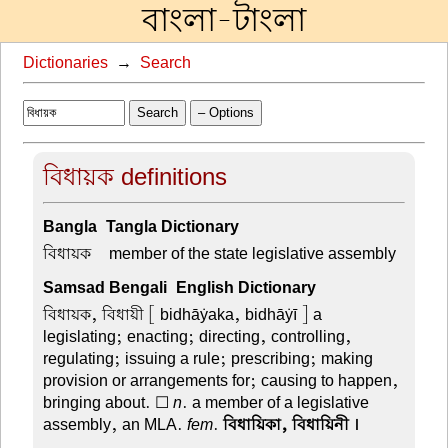
বাংলা-টাংলা
Dictionaries
→
Search
Search
– Options
বিধায়ক definitions
Bangla-Tangla Dictionary
বিধায়ক –
member of the state legislative assembly
Samsad Bengali-English Dictionary
বিধায়ক, বিধায়ী
[ bidhāẏaka, bidhāẏī ] a
legislating; enacting; directing, controlling,
regulating; issuing a rule; prescribing; making
provision or arrangements for; causing to happen,
bringing about. ☐
n
. a member of a legislative
assembly, an MLA.
fem
.
বিধায়িকা, বিধায়িনী ।