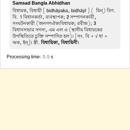
Samsad Bangla Abhidhan
বিধায়ক, বিধায়ী
[ bidhāẏaka, bidhāẏī ] (-য়িন্) বিণ.
বি.
1
বিধানকর্তা, ব্যবস্থাপক;
2
সম্পাদনকারী,
সংঘটনকারী ('জনগণঐক্যবিধায়ক; রবীন্দ্র);
3
বিধানসভার সদস্য, এম এল এ (স্থানীয় বিধায়কের
উপস্থিতিতে চুক্তি সম্পাদিত হল)। [সং. বি + √ ধা +
অক, ইন্]। স্ত্রী.
বিধায়িকা, বিধায়িনী
।
Processing time: 0.5 s