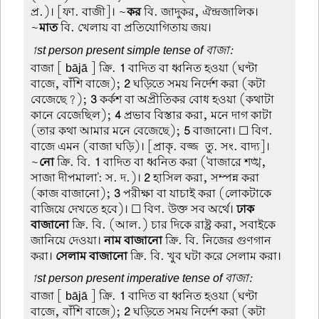
প্র.)। [ফা. বাজী]। ~
কর
বি. জাদুকর, ঐন্দ্রজালিক।
~
মাত
বি. খেলায় বা প্রতিযোগিতায় জয়।
1st person present simple tense of বাজা:
বাজা
[ bājā ] ক্রি.
1
বাদিত বা ধ্বনিত হওয়া (ঘণ্টা
বাজে, বাঁশি বাজে);
2
ঘড়িতে সময় নির্দেশ করা (কটা
বেজেছে?);
3
কর্কশ বা অপ্রীতিকর বোধ হওয়া (কথাটা
কানে বেজেছিল);
4
প্রভাব বিস্তার করা, মনে দাগ কাটা
(তার কথা আমার মনে বেজেছে);
5
বাজানো। ☐ বিণ.
বাজে এমন (বাজা ঘড়ি)। [প্রাকৃ. বজ্জ-তু. সং. বাদ্য]।
~
নো
ক্রি. বি.
1
বাদিত বা ধ্বনিত করা ('বাজারে শঙ্খ,
সাজা দীপমালা': স. দ.)।
2
হাসিল করা, সম্পন্ন করা
(কাজ বাজানো);
3
পরীক্ষা বা যাচাই করা (লোকটাকে
বাজিয়ে দেখতে হবে)। ☐ বিণ. উক্ত সব অর্থে।
ঢাক
বাজানো
ক্রি. বি. (আল.) চার দিকে রাষ্ট্র করা, সবাইকে
জানিয়ে দেওয়া।
নাম বাজানো
ক্রি. বি. নিজের গুণগান
করা।
সেলাম বাজানো
ক্রি. বি. খুব ঘটা করে সেলাম করা।
1st person present imperative tense of বাজা:
বাজা
[ bājā ] ক্রি.
1
বাদিত বা ধ্বনিত হওয়া (ঘণ্টা
বাজে, বাঁশি বাজে);
2
ঘড়িতে সময় নির্দেশ করা (কটা