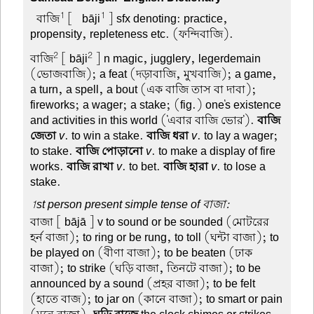
1
1
-বাজি
[ -bāji
] sfx denoting: practice,
propensity, repleteness etc. (ফন্দিবাজি).
2
2
বাজি
[ bāji
] n magic, jugglery, legerdemain
(ভোজবাজি); a feat (দড়াবাজি, মুখবাজি); a game,
a turn, a spell, a bout (এক বাজি তাস বা দাবা);
fireworks; a wager; a stake; (fig.) one's existence
and activities in this world ('এবার বাজি ভোর').
বাজি
জেতা
v
. to win a stake.
বাজি ধরা
v
. to lay a wager;
to stake.
বাজি পোড়ানো
v
. to make a display of fire-
works.
বাজি রাখা
v
. to bet.
বাজি হারা
v
. to lose a
stake.
1st person present simple tense of বাজা:
বাজা
[ bājā ] v to sound or be sounded (মোটরের
হর্ন বাজা); to ring or be rung, to toll (ঘন্টা বাজা); to
be played on (বীণা বাজা); to be beaten (ঢাক
বাজা); to strike (ঘড়ি বাজা, তিনটে বাজা); to be
announced by a sound (প্রহর বাজা); to be felt
(হাতে বাজ); to jar on (কানে বাজা); to smart or pain