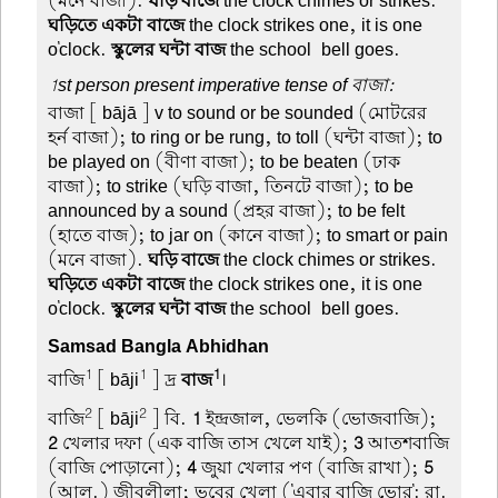
(মনে বাজা).
ঘড়ি বাজে
the clock chimes or strikes.
ঘড়িতে একটা বাজে
the clock strikes one, it is one
o'clock.
স্কুলের ঘন্টা বাজ
the school-bell goes.
1st person present imperative tense of বাজা:
বাজা
[ bājā ] v to sound or be sounded (মোটরের
হর্ন বাজা); to ring or be rung, to toll (ঘন্টা বাজা); to
be played on (বীণা বাজা); to be beaten (ঢাক
বাজা); to strike (ঘড়ি বাজা, তিনটে বাজা); to be
announced by a sound (প্রহর বাজা); to be felt
(হাতে বাজ); to jar on (কানে বাজা); to smart or pain
(মনে বাজা).
ঘড়ি বাজে
the clock chimes or strikes.
ঘড়িতে একটা বাজে
the clock strikes one, it is one
o'clock.
স্কুলের ঘন্টা বাজ
the school-bell goes.
Samsad Bangla Abhidhan
1
1
1
বাজি
[ bāji
] দ্র
বাজ
।
2
2
বাজি
[ bāji
] বি.
1
ইন্দ্রজাল, ভেলকি (ভোজবাজি);
2
খেলার দফা (এক বাজি তাস খেলে যাই);
3
আতশবাজি
(বাজি পোড়ানো);
4
জুয়া খেলার পণ (বাজি রাখা);
5
(আল.) জীবলীলা; ভবের খেলা ('এবার বাজি ভোর': রা.