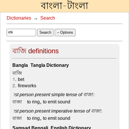
বাংলা-টাংলা
Dictionaries
→
Search
Search
– Options
বাজি definitions
Bangla-Tangla Dictionary
বাজি –
1. bet
2. fireworks
1st person present simple tense of বাজা:
বাজা –
to ring, to emit sound
1st person present imperative tense of বাজা:
বাজা –
to ring, to emit sound
Samsad Bengali-English Dictionary