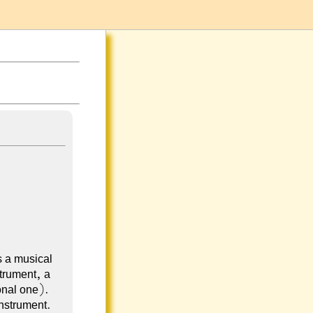
s a musical
strument, a
onal one).
instrument.