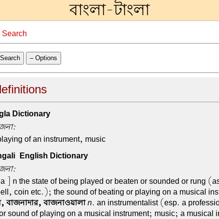
বাংলা-টাংলা
→
Search
Search
– Options
efinitions
la Dictionary
াজনা:
playing of an instrument, music
ali-English Dictionary
াজনা:
a ] n the state of being played or beaten or sounded or rung (a
ell, coin etc.); the sound of beating or playing on a musical in
র, বাজনাদার, বাজনাওয়ালা
n
. an instrumentalist (esp. a professi
 or sound of playing on a musical instrument; music; a musical 