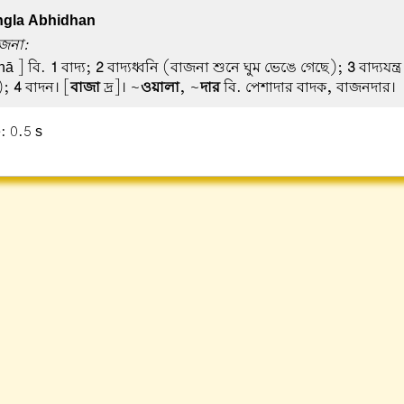
gla Abhidhan
াজনা:
nā ] বি.
1
বাদ্য;
2
বাদ্যধ্বনি (বাজনা শুনে ঘুম ভেঙে গেছে);
3
বাদ্যযন্
);
4
বাদন। [
বাজা
দ্র]। ~
ওয়ালা
, ~
দার
বি. পেশাদার বাদক, বাজনদার।
: 0.5 s