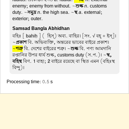
enemy; enemy from without. ~
শুল্ক
n
. customs
duty. ~
সমুদ্র
n
. the high sea. ~
স্থ
a
. external;
exterior; outer.
Samsad Bangla Abhidhan
বহিঃ
[ bahiḥ ] (-হিস্) অব্য. বাহির। [সং. √ বহ্ + ইস্]।
~
প্রকাশ
বি. অভিব্যক্তি, অন্তরের ভাবের বাইরে প্রকাশ।
~
শত্রু
বি. দেশের বাইরের শত্রু। ~
শুল্ক
বি. পণ্য আমদানি
রপ্তানির উপর ধার্য শুল্ক, customs duty (স.প.)। ~
স্থ,
বহিস্থ
বিণ.
1
বাহ্য;
2
বাইরে রয়েছে বা স্থিত এমন (বহিঃস্থ
বিন্দু)।
Processing time: 0.5 s