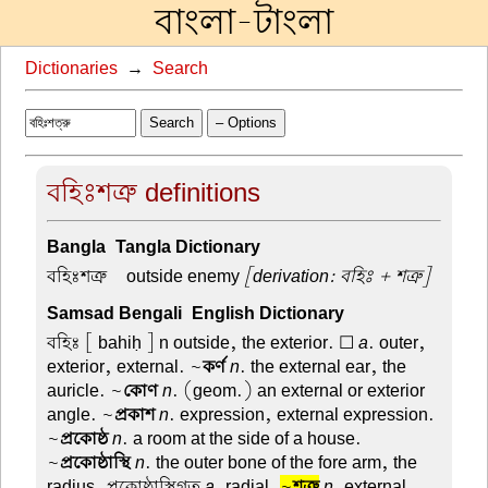
বাংলা-টাংলা
Dictionaries
→
Search
Search
– Options
বহিঃশত্রু definitions
Bangla-Tangla Dictionary
বহিঃশত্রু –
outside enemy
[derivation: বহিঃ + শত্রু]
Samsad Bengali-English Dictionary
বহিঃ
[ bahiḥ ] n outside, the exterior. ☐
a
. outer,
exterior, external. ~
কর্ণ
n
. the external ear, the
auricle. ~
কোণ
n
. (geom.) an external or exterior
angle. ~
প্রকাশ
n
. expression, external expression.
~
প্রকোষ্ঠ
n
. a room at the side of a house.
~
প্রকোষ্ঠাস্থি
n
. the outer bone of the fore arm, the
radius. প্রকোষ্ঠাস্থিগত
a
. radial.
~
শত্রু
n
. external