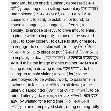
haggard; hoars ened; sunken; depressed (বসা
জমি); requiring much sitting, sedentary বসা কাজ);
unemployed (তার সব ছেলেই বসা).
বসানো
v
. to
cause to sit, to seat; to establish or found; to
cause to congeal, to congeal, to freeze, to
solidify; to impose or levy; to drive into, to enter;
to pierce with; to imprint; to cause to be soaked
(in); to apply closely; to cause to stay or reside;
to engage; to set or stud with, to inlay (আংটিতে
পাথর বসানো); to place or put (উনুনে হাঁড়ি বসানো);
to implant, to deal (চড় বসানো).
একেবারে মায়ের মুখ
বসানো
to be the image of one's mother.
বসার ঘর
a
sitting room; a drawing room.
বসে থাকা
v
. to be
sitting; to remain sitting; to wait (for); to be
unemployed; to be without work; to pass time in
laziness, to laze. বসে পড়া
v
. to sit down; to be
utterly disappointed (ফেল করে সে বসে পড়ল); to be
ruined utterly (মামলায় হেরে সে বসে পড়ল).
বসে বসে
adv
. by waiting for a long time (বসে বসে বেলা
গেল); in an unemployed state, doing nothing; idly