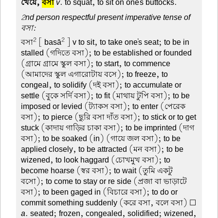
খেয়ে,
বসা
v
. to squat, to sit on one's buttocks.
2nd person respectful present imperative tense of
বসা:
2
2
বসা
[ basā
] v to sit, to take one's seat; to be in
stalled (গদিতে বসা); to be established or founded
(গ্রামে গ্রামে স্কুল বসা); to start, to commence
(আমাদের স্কুল এগারোটায় বসে); to freeze, to
congeal, to solidify (দই বসা); to accumulate or
settle (বুকে সর্দি বসা); to fit (মাথায় টুপি বসা); to be
imposed or levied (ট্যাকস বসা); to enter (পেরেক
বসা); to pierce (ছুরি বসা দাঁত বসা); to stick or to get
stuck (কাদায় গাড়ির চাকা বসা); to be imprinted (দাগ
বসা); to be soaked (in) (গায়ে জল বসা); to be
applied closely, to be attracted (মন বসা); to be
wizened, to look haggard (চোখমুখ বসা); to
become hoarse (স্বর বসা); to wait (তুমি একটু
বসো); to come to stay or re side (প্রজা বা ভাড়াটে
বসা); to been gaged in (বিচারে বসা); to do or
commit something suddenly (করে বসা, বলে বসা) ☐
a
. seated; frozen, congealed, solidified; wizened,