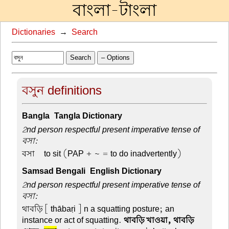
বাংলা-টাংলা
Dictionaries
→
Search
Search
– Options
বসুন definitions
Bangla-Tangla Dictionary
2nd person respectful present imperative tense of
বসা:
বসা –
to sit (PAP + ~ = to do inadvertently)
Samsad Bengali-English Dictionary
2nd person respectful present imperative tense of
বসা:
থাবড়ি
[ thābaṛi ] n a squatting posture; an
instance or act of squatting.
থাবড়ি খাওয়া, থাবড়ি