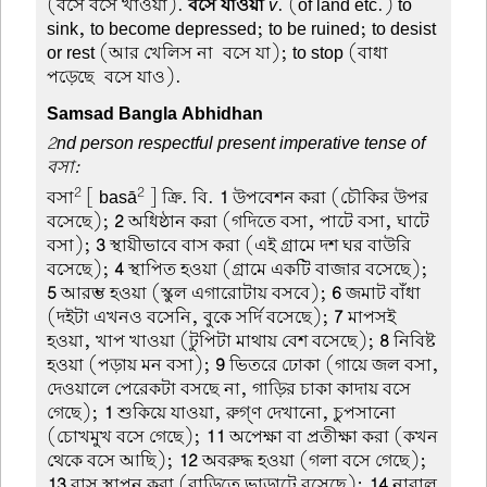
(বসে বসে খাওয়া).
বসে যাওয়া
v
. (of land etc.) to
sink, to become depressed; to be ruined; to desist
or rest (আর খেলিস না-বসে যা); to stop (বাধা
পড়েছে-বসে যাও).
Samsad Bangla Abhidhan
2nd person respectful present imperative tense of
বসা:
2
2
বসা
[ basā
] ক্রি. বি.
1
উপবেশন করা (চৌকির উপর
বসেছে);
2
অধিষ্ঠান করা (গদিতে বসা, পাটে বসা, ঘাটে
বসা);
3
স্থায়ীভাবে বাস করা (এই গ্রামে দশ ঘর বাউরি
বসেছে);
4
স্থাপিত হওয়া (গ্রামে একটি বাজার বসেছে);
5
আরম্ভ হওয়া (স্কুল এগারোটায় বসবে);
6
জমাট বাঁধা
(দইটা এখনও বসেনি, বুকে সর্দি বসেছে);
7
মাপসই
হওয়া, খাপ খাওয়া (টুপিটা মাথায় বেশ বসেছে);
8
নিবিষ্ট
হওয়া (পড়ায় মন বসা);
9
ভিতরে ঢোকা (গায়ে জল বসা,
দেওয়ালে পেরেকটা বসছে না, গাড়ির চাকা কাদায় বসে
গেছে);
1
শুকিয়ে যাওয়া, রুগ্ণ দেখানো, চুপসানো
(চোখমুখ বসে গেছে);
11
অপেক্ষা বা প্রতীক্ষা করা (কখন
থেকে বসে আছি);
12
অবরুদ্ধ হওয়া (গলা বসে গেছে);
13
বাস স্থাপন করা (বাড়িতে ভাড়াটে বসেছে);
14
নাবাল