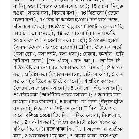
বা নিচু হওয়া (ঘরের মেঝে বসে গেছে);
15
রত বা নিযুক্ত
হওয়া (সভায় বসা, বিচারে বসা);
16
থিতানো (তেলে
ময়লা বসা);
17
বিদ্ধ বা অঙ্কিত হওয়া (দাগ বসে গেছে,
দাঁত বসে গেছে);
18
হঠাৎ কিছু করা (কথাটা বলে বসেছি,
কাজটা করে বসেছে);
19
দমে যাওয়া (ব্যাবসায় ক্ষতি
হওয়ায় লোকটা একেবারে বসে গেছে);
2
উপক্রম হওয়া
(সমস্ত উদ্যোগ নষ্ট হতে বসেছে)। ☐ বিণ. উক্ত সব অর্থে
(বসা চোখ, বসা জমি, বসা গলা); বেকার, কর্মহীন (তাঁর
দুটি বসা ছেলে)। [সং. √ বস্ + বাং. আ]। ~
নো
ক্রি. বি.
1
উপবিষ্ট করানো (বৃদ্ধ লোকটিকে ধরে বসাল);
2
স্থাপন
করা, প্রতিষ্ঠা করা (বাজার বসানো, হাট বসানো);
3
বাস
করানো (বাড়িতে ভা়ড়াটে বসানো);
4
প্রবিষ্ট করানো
(দেওয়ালে পেরেক বসানো);
5
বেঁধানো (দাঁত বসানো);
6
খচিত করা (আংটিতে পাথর বসানো);
7
আঘাত করা
বা মারা (চড় বসানো);
8
চড়ানো, চাপানো (উনুনে হাঁড়ি
বসানো);
9
জমানো (দই বসানো)। ☐ বিণ. উক্ত সব
অর্থে।
বসিয়ে দেওয়া
ক্রি. বি.
1
দমিয়ে দেওয়া, নিরুৎসাহ
করা;
2
সর্বনাশ করা (এই লোকসানটা তাকে একেবারে
বসিয়ে দিয়েছে)।
বসে থাকা
ক্রি. বি.
1
অপেক্ষা বা প্রতীক্ষা
করা;
2
অনেকক্ষণ ধরে বসা;
3
বেকার থাকা।
বসে পড়া