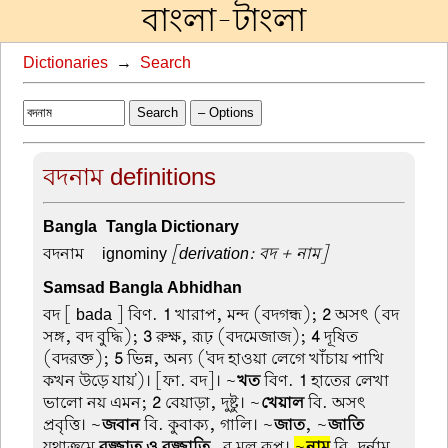
বাংলা-টাংলা
Dictionaries
→
Search
Search
– Options
বদনাম definitions
Bangla-Tangla Dictionary
বদনাম –
ignominy
[derivation: বদ + নাম]
Samsad Bangla Abhidhan
বদ
[ bada ] বিণ.
1
খারাপ, মন্দ (বদগন্ধ);
2
অসৎ (বদ
সঙ্গ, বদ বুদ্ধি);
3
রুক্ষ, রূঢ় (বদমেজাজ);
4
দূষিত
(বদরক্ত);
5
ভিন্ন, অন্য ('বদ হাওয়া লেগে খাঁচায় পাখি
কখন উড়ে যায়')। [ফা. বদ]। ~
খত
বিণ.
1
হাতের লেখা
ভালো নয় এমন;
2
বেয়াড়া, দুষ্টু। ~
খেয়াল
বি. অসৎ
প্রবৃত্তি। ~
জবান
বি. কুবাক্য, গালি। ~
জাত
, ~
জাতি
যথাক্রমে
বজ্জাত ও বজ্জাতি
-র মূল রূপ।
~
নাম
বি. দুর্নাম,