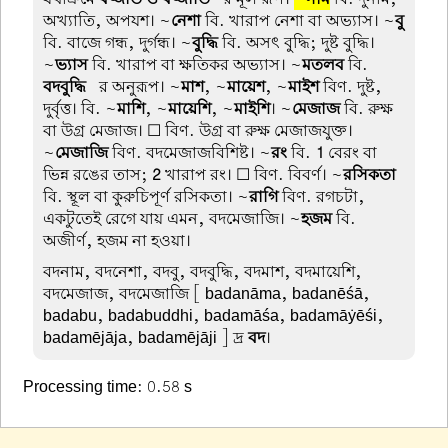
অখ্যাতি, অপযশ। ~
নেশা
বি. খারাপ নেশা বা অভ্যাস। ~
বু
বি. বাজে গন্ধ, দুর্গন্ধ। ~
বুদ্ধি
বি. অসৎ বুদ্ধি; দুষ্ট বুদ্ধি।
~
ভ্যাস
বি. খারাপ বা ক্ষতিকর অভ্যাস। ~
মতলব
বি.
বদবুদ্ধি
-র অনুরূপ। ~
মাশ
, ~
মায়েশ
, ~
মাইশ
বিণ. দুষ্ট,
দুর্বৃত্ত। বি. ~
মাশি
, ~
মায়েশি
, ~
মাইশি
। ~
মেজাজ
বি. রুক্ষ
বা উগ্র মেজাজ। ☐ বিণ. উগ্র বা রুক্ষ মেজাজযুক্ত।
~
মেজাজি
বিণ. বদমেজাজবিশিষ্ট। ~
রং
বি.
1
বেরং বা
ভিন্ন রঙের তাস;
2
খারাপ রং। ☐ বিণ. বিবর্ণ। ~
রসিকতা
বি. স্থূল বা কুরুচিপূর্ণ রসিকতা। ~
রাগি
বিণ. রগচটা,
একটুতেই রেগে যায় এমন, বদমেজাজি। ~
হজম
বি.
অজীর্ণ, হজম না হওয়া।
বদনাম, বদনেশা, বদবু, বদবুদ্ধি, বদমাশ, বদমায়েশি,
বদমেজাজ, বদমেজাজি
[ badanāma, badanēśā,
badabu, badabuddhi, badamāśa, badamāẏēśi,
badamējāja, badamējāji ] দ্র
বদ
।
Processing time: 0.58 s