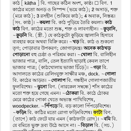
কাঠ
[ kāṭha ] বি. গাছের কঠিন অংশ, কাষ্ঠ। ☐ বিণ.
1
কাঠের মতো অনড় ও নিস্পন্দ (ভয়ে কাঠ);
2
অসাড়, শক্ত
(মরে কাঠ);
3
রসহীন (শুকিয়ে কাঠ);
4
অবাক, নিস্তব্ধ।
[সং. কাষ্ঠ]। ~
কয়লা
বি. কাঠ পুড়িয়ে তৈরি কয়লা।
কাঠ-
কাঠ
বিণ. কাঠের মতো শুষ্ক, শক্ত ও লাবণ্যহীন। ~
কুড়ানি
,
~
কু়ড়নি
বি. (স্ত্রী.) যে কাঠকুটো কুড়িয়ে জ্বালানি হিসাবে
ব্যবহার করে অথবা বিক্রি করে। ~
খড়
বি. কাঠ ও শুকনো
তৃণ; পোড়াবার উপকরণ; জোগাড়যন্ত্র।
অনেক কাঠখড়
পোড়ানো
বহু চেষ্ঠা ও পরিশ্রম করা। ~
খোলা
বি. বালিহীন
ভাজার পাত্র, বালি, তেল ইত্যাদি ছাড়াই কেবল তাপে
ভাজার পাত্র; (কাঠখোলায় ভাজা চিঁড়ে)। ~
গড়া
বি.
আদালতে কাঠের রেলিংযুক্ত সাক্ষীর মঞ্চ, dock. ~
গোলা
বি. কাঠের আড়ত। ~
গোলাপ
বি. গন্ধহীন গোলাপজাতীয়
ফুলবিশেষ। ~
ঝুনো
বিণ. (নারকেল সম্বন্ধে) শাঁস কাঠের
মতো শক্ত হয়ে গেছে এমন। ~
ঠোকরা
বি. কাঠে ঠোকর
মেরে কাঠের পোকা খেতে অভ্যস্ত পাখিবিশেষ,
woodpecker. ~
পিঁপড়ে
বি. বড় কালো পিঁপড়েবিশেষ।
~
ফড়িং
বি. কাঠির মতো রোগা ফড়িংবিশেষ।
ফাটা
বিণ.
(তাপে) কাঠ ফেটে যায় এমন (কাঠফাটা রোদ)। ~
বমি
বি.
যে বমিতে ভুক্ত দ্রব্য উঠে আসে না। ~
বিড়াল
বি. (সচ.)