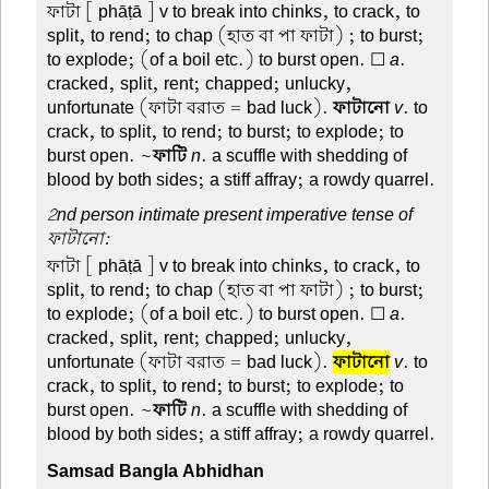
ফাটা
[ phāṭā ] v to break into chinks, to crack, to
split, to rend; to chap (হাত বা পা ফাটা) ; to burst;
to explode; (of a boil etc.) to burst open. ☐
a
.
cracked, split, rent; chapped; unlucky,
unfortunate (ফাটা বরাত = bad luck).
ফাটানো
v
. to
crack, to split, to rend; to burst; to explode; to
burst open. ~
ফাটি
n
. a scuffle with shedding of
blood by both sides; a stiff affray; a rowdy quarrel.
2nd person intimate present imperative tense of
ফাটানো:
ফাটা
[ phāṭā ] v to break into chinks, to crack, to
split, to rend; to chap (হাত বা পা ফাটা) ; to burst;
to explode; (of a boil etc.) to burst open. ☐
a
.
cracked, split, rent; chapped; unlucky,
unfortunate (ফাটা বরাত = bad luck).
ফাটানো
v
. to
crack, to split, to rend; to burst; to explode; to
burst open. ~
ফাটি
n
. a scuffle with shedding of
blood by both sides; a stiff affray; a rowdy quarrel.
Samsad Bangla Abhidhan