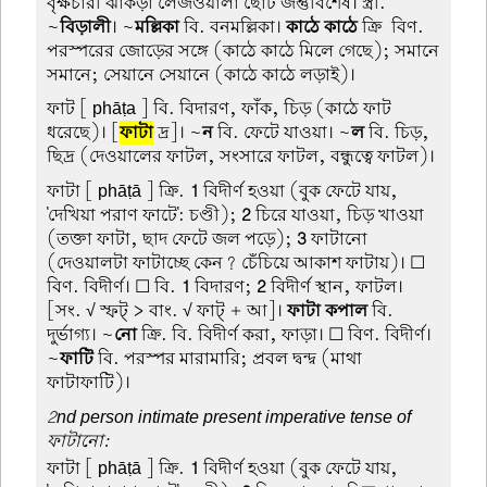
বৃক্ষচারী ঝাঁকড়া লেজওয়ালা ছোট জন্তুবিশেষ। স্ত্রী.
~
বিড়ালী
। ~
মল্লিকা
বি. বনমল্লিকা।
কাঠে কাঠে
ক্রি-বিণ.
পরস্পরের জোড়ের সঙ্গে (কাঠে কাঠে মিলে গেছে); সমানে
সমানে; সেয়ানে সেয়ানে (কাঠে কাঠে লড়াই)।
ফাট
[ phāṭa ] বি. বিদারণ, ফাঁক, চিড় (কাঠে ফাট
ধরেছে)। [
ফাটা
দ্র]। ~
ন
বি. ফেটে যাওয়া। ~
ল
বি. চিড়,
ছিদ্র (দেওয়ালের ফাটল, সংসারে ফাটল, বন্ধুত্বে ফাটল)।
ফাটা
[ phāṭā ] ক্রি.
1
বিদীর্ণ হওয়া (বুক ফেটে যায়,
'দেখিয়া পরাণ ফাটে': চণ্ডী);
2
চিরে যাওয়া, চিড় খাওয়া
(তক্তা ফাটা, ছাদ ফেটে জল পড়ে);
3
ফাটানো
(দেওয়ালটা ফাটাচ্ছে কেন? চেঁচিয়ে আকাশ ফাটায়)। ☐
বিণ. বিদীর্ণ। ☐ বি.
1
বিদারণ;
2
বিদীর্ণ স্থান, ফাটল।
[সং. √ স্ফট্ > বাং. √ ফাট্ + আ]।
ফাটা কপাল
বি.
দুর্ভাগ্য। ~
নো
ক্রি. বি. বিদীর্ণ করা, ফাড়া। ☐ বিণ. বিদীর্ণ।
~
ফাটি
বি. পরস্পর মারামারি; প্রবল দ্বন্দ্ব (মাথা-
ফাটাফাটি)।
2nd person intimate present imperative tense of
ফাটানো:
ফাটা
[ phāṭā ] ক্রি.
1
বিদীর্ণ হওয়া (বুক ফেটে যায়,