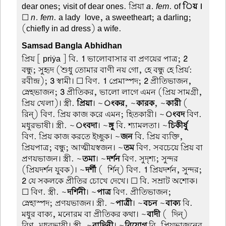
dear ones; visit of dear ones. প্রিয়া
a. fem
. of
িয় ।
☐
n. fem
. a lady-love, a sweetheart; a darling;
(chiefly in ad dress) a wife.
Samsad Bangla Abhidhan
প্রিয়
[ priẏa ] বি.
1
ভালোবাসার বা প্রণয়ের পাত্র;
2
বন্ধু; সুহৃদ ('শুধু তোমার বাণী নয় গো, হে বন্ধু হে প্রিয়':
রবীন্দ্র);
3
স্বামী। ☐ বিণ.
1
প্রেমাস্পদ;
2
প্রীতিভাজন,
স্নেহভাজন;
3
প্রীতিকর, ভালো লাগে এমন (প্রিয় সামগ্রী,
প্রিয় খেলা)। স্ত্রী.
প্রিয়া
। ~
ংকর
, ~
কারক
, ~
কারী
(-
রিন্) বিণ. প্রিয় কাজ করে এমন; হিতকারী। ~
ংবদ
বিণ.
মধুরভাষী। স্ত্রী. ~
ংবদা
। ~
ঙ্গু
বি. শ্যামলতা। ~
চিকীর্ষু
বিণ. প্রিয় কাজ করতে ইচ্ছুক। ~
জন
বি. প্রিয় ব্যক্তি,
প্রিয়পাত্র; বন্ধু; আত্মীয়স্বজন। ~
তম
বিণ. সবচেয়ে প্রিয় বা
প্রণয়ভাজন। স্ত্রী. ~
তমা
। ~
দর্শন
বিণ. সুদৃশ্য; সুন্দর
(প্রিয়দর্শন যুবক)। ~
দর্শী
(-র্শিন্) বিণ.
1
প্রিয়দর্শন, সুন্দর;
2
যে সকলকে প্রীতির চোখে দেখে। ☐ বি. সম্রাট অশোক।
☐ বিণ. স্ত্রী. ~
দর্শিনী
। ~
পাত্র
বিণ. প্রীতিভাজন;
স্নেহাস্পদ; প্রণয়ভাজন। স্ত্রী. ~
পাত্রী
। ~
বচন
~
বাক্য
বি.
মধুর বাক্য, মনোরম বা প্রীতিকর কথা। ~
বাদী
(-দিন্)
বিণ. মধুরভাষী। স্ত্রী. ~
বাদিনী
। ~
বিয়োগ
বি. প্রিয়ভাজনের