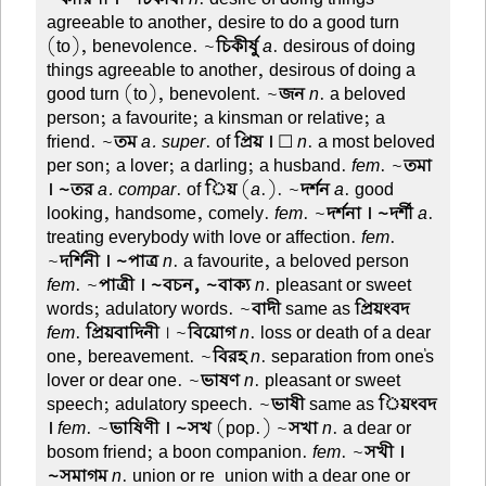
agreeable to another, desire to do a good turn
(to), benevolence. ~
চিকীর্ষু
a
. desirous of doing
things agreeable to another, desirous of doing a
good turn (to), benevolent. ~
জন
n
. a beloved
person; a favourite; a kinsman or relative; a
friend. ~
তম
a. super
. of
প্রিয় ।
☐
n
. a most beloved
per son; a lover; a darling; a husband.
fem
. ~
তমা
। ~তর
a. compar
. of
িয়
(
a
.). ~
দর্শন
a
. good-
looking, handsome, comely.
fem
. ~
দর্শনা । ~দর্শী
a
.
treating everybody with love or affection.
fem
.
~
দর্শিনী । ~পাত্র
n
. a favourite, a beloved person
fem
. ~
পাত্রী । ~বচন, ~বাক্য
n
. pleasant or sweet
words; adulatory words. ~
বাদী
same as
প্রিয়ংবদ
fem
.
প্রিয়বাদিনী
। ~
বিয়োগ
n
. loss or death of a dear
one, bereavement. ~
বিরহ
n
. separation from one's
lover or dear one. ~
ভাষণ
n
. pleasant or sweet
speech; adulatory speech. ~
ভাষী
same as
িয়ংবদ
।
fem
. ~
ভাষিণী । ~সখ
(pop.) ~
সখা
n
. a dear or
bosom friend; a boon companion.
fem
. ~
সখী ।
~সমাগম
n
. union or re-union with a dear one or