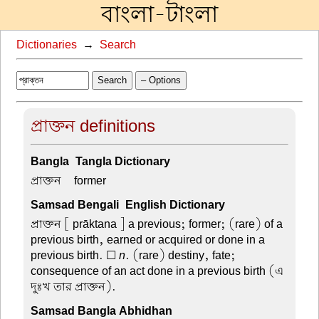
বাংলা-টাংলা
Dictionaries
→
Search
Search
– Options
প্রাক্তন definitions
Bangla-Tangla Dictionary
প্রাক্তন –
former
Samsad Bengali-English Dictionary
প্রাক্তন
[ prāktana ] a previous; former; (rare) of a
previous birth, earned or acquired or done in a
previous birth. ☐
n
. (rare) destiny, fate;
consequence of an act done in a previous birth (এ
দুঃখ তার প্রাক্তন).
Samsad Bangla Abhidhan