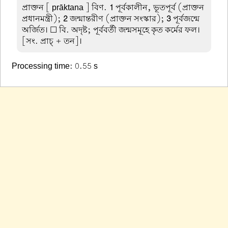
প্রাক্তন
[ prāktana ] বিণ.
1
পূর্বকালীন, ভূতপূর্ব (প্রাক্তন
প্রধানমন্ত্রী);
2
জন্মান্তরীণ (প্রাক্তন সংস্কার);
3
পূর্বজন্মে
অর্জিত। ☐ বি. অদৃষ্ট; পূর্ববর্তী জন্মসমূহে কৃত কর্মের ফল।
[সং. প্রাচ্ + তন]।
Processing time: 0.55 s