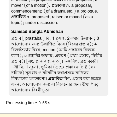
mover (of a motion).
প্রস্তাবনা
n
. a proposal;
commencement; (of a drama etc.) a prologue.
প্রস্তাবিত
n
. proposed; raised or moved (as a
topic); under discussion.
Samsad Bangla Abhidhan
প্রস্তাব
[ prastāba ] বি.
1
প্রসঙ্গ;
2
কথার উত্থাপন;
3
আলোচনার জন্য উত্থাপিত বিষয় (বিয়ের প্রস্তাব);
4
বিতর্কসভার বিষয়, motion (আমি প্রস্তাবের বিরুদ্ধে
বলব);
5
গ্রন্থাদির অধ্যায়, প্রকরণ (প্রথম প্রস্তাব, দ্বিতীয়
প্রস্তাব)। [সং. প্র + √ স্তু + অ]। ~
ক
বিণ. প্রস্তাবকারী।
~
না
বি.
1
সূচনা, ভূমিকা (গ্রন্থের প্রস্তাবনা);
2
(সং.
নাটকে) সূত্রধার ও নটনটীর কথাপ্রসঙ্গে নাটকের
বিষয়বস্তুর অবতারণা।
প্রস্তাবিত
বিণ. প্রস্তাব করা হয়েছে
এমন, আলোচনার জন্য বা বিবেচনার জন্য উত্থাপিত;
আলোচনার বিষয়ীভূত।
Processing time: 0.55 s