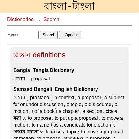
বাংলা-টাংলা
Dictionaries
→
Search
Search
– Options
প্রস্তাব definitions
Bangla-Tangla Dictionary
প্রস্তাব –
proposal
Samsad Bengali-English Dictionary
প্রস্তাব
[ prastāba ] n context; a proposal; a subject
for or under discussion, a topic; a dis course; a
motion; (of a book) a chapter, a section.
প্রস্তাব
করা
v
. to propose; to put up a proposal; to move a
motion; to name (as a candidate for election).
প্রস্তাব তোলা
v
. to raise a topic; to move a proposal
or motion; to propose.
প্রস্তাবক
n
. a proposer; a