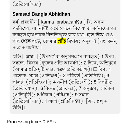
(প্রতিযোগিতা).
Samsad Bangla Abhidhan
কর্ম-প্রবচনীয়
[ karma-prabacanīẏa ] বি. অব্যয়
পদবিশেষ, যা নির্দিষ্ট অর্থে কোনো বিশেষ্য বা সর্বনামের পর
ব্যবহৃত হয়ে তাকে বিভক্তিযুক্ত করে যথা, হাত
দিয়ে
খাও,
গাছ
থেকে
পড়ে, তোমার
প্রতি
বিশ্বাস; অনুসর্গ। [সং. কর্মন্
+ প্র + বচনীয়]।
প্রতি
[ prati ] (উপসর্গ বা অনুসর্গরূপে ব্যবহৃত)
1
উপর,
সম্বন্ধে, বিষয়ে (ফুলের প্রতি আকর্ষণ);
2
দিকে, অভিমুখে
(আমার প্রতি দৃষ্টি দাও, শত্রুর প্রতি কটাক্ষ)। ☐ বিণ.
1
প্রত্যেক, সমস্ত (প্রতিক্ষণ);
2
পরিবর্ত (প্রতিনিধি);
3
পালটা (প্রতিহিংসা);
4
সমীপ (প্রতিবেশী);
5
বিপরীত
(প্রতিবিধান);
6
বিরুদ্ধ (প্রতিমল্ল);
7
অনুরূপ, অবিকল
(প্রতিমূর্তি);
8
স্বীকার (পরিগ্রহ);
9
সমান
(প্রতিযোগিতা);
1
অংশ (প্রতিজিহ্বা)। [সং. প্রথ্ +
উতি]।
Processing time: 0.56 s