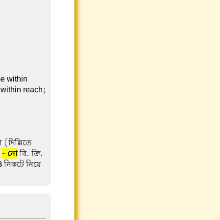
e within
 within reach;
 (দিল্লিতে
।
~
নো
বি. ক্রি.
3
নিকটে নিয়ে