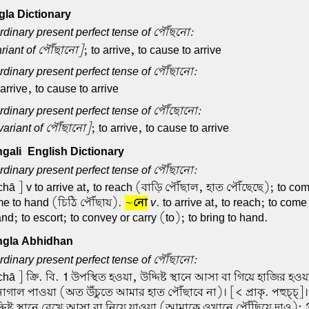
la Dictionary
dinary present perfect tense of পৌঁছনো:
riant of পৌঁছানো]
; to arrive, to cause to arrive
dinary present perfect tense of পৌঁছানো:
 arrive, to cause to arrive
rdinary present perfect tense of পৌঁছোনো:
variant of পৌঁছানো]
; to arrive, to cause to arrive
ali-English Dictionary
dinary present perfect tense of পৌঁছানো:
hā ] v to arrive at, to reach (বাড়ি পৌঁছাল, হাত পৌঁছেছে); to com
me to hand (চিঠি পৌঁছায়).
~
নো
v
. to arrive at, to reach; to come
nd; to escort; to convey or carry (to); to bring to hand.
gla Abhidhan
dinary present perfect tense of পৌঁছানো:
hā ] ক্রি. বি.
1
উপস্থিত হওয়া, উদ্দিষ্ট স্থানে আসা বা গিয়ে হাজির হওয়া
াগাল পাওয়া (অত উঁচুতে আমার হাত পৌঁছাবে না)। [< প্রাকৃ. পহুচ্চ্]
দিষ্ট স্থানে রেখে আসা বা নিয়ে যাওয়া (আমাকে ওখানে পৌঁছিয়ে দাও);