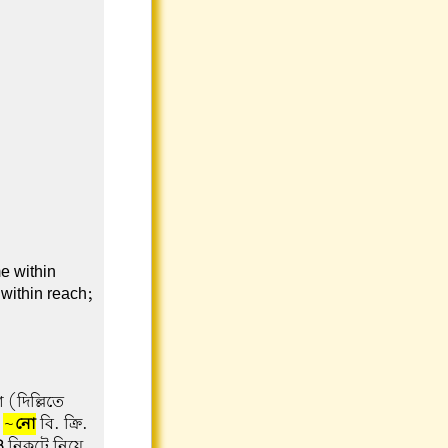
e within
 within reach;
 (দিল্লিতে
।
~
নো
বি. ক্রি.
3
নিকটে নিয়ে