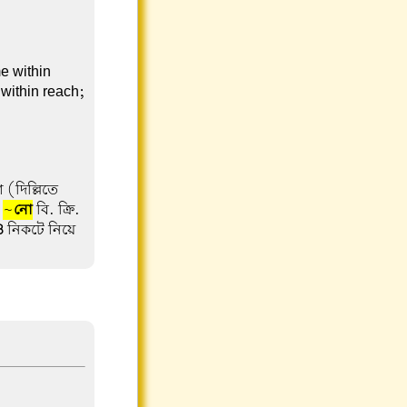
e within
 within reach;
 (দিল্লিতে
।
~
নো
বি. ক্রি.
3
নিকটে নিয়ে