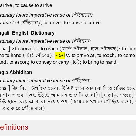
 arrive, to cause to arrive
rdinary future imperative tense of পৌঁছোনো:
variant of পৌঁছানো]
; to arrive, to cause to arrive
ali-English Dictionary
dinary future imperative tense of পৌঁছানো:
hā ] v to arrive at, to reach (বাড়ি পৌঁছাল, হাত পৌঁছেছে); to com
me to hand (চিঠি পৌঁছায়).
~
নো
v
. to arrive at, to reach; to come
nd; to escort; to convey or carry (to); to bring to hand.
gla Abhidhan
dinary future imperative tense of পৌঁছানো:
hā ] ক্রি. বি.
1
উপস্থিত হওয়া, উদ্দিষ্ট স্থানে আসা বা গিয়ে হাজির হওয়া
াগাল পাওয়া (অত উঁচুতে আমার হাত পৌঁছাবে না)। [< প্রাকৃ. পহুচ্চ্]
দিষ্ট স্থানে রেখে আসা বা নিয়ে যাওয়া (আমাকে ওখানে পৌঁছিয়ে দাও);
া তার কাছে পৌঁছে দাও)।
finitions