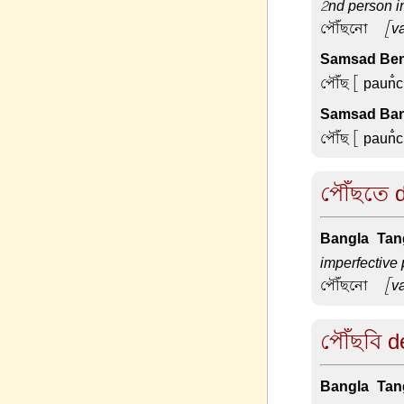
2nd person i
পৌঁছনো –
[va
Samsad Beng
পৌঁছ
[ paun̐c
Samsad Ban
পৌঁছ
[ paun̐c
পৌঁছতে d
Bangla-Tang
imperfective 
পৌঁছনো –
[va
পৌঁছবি de
Bangla-Tang