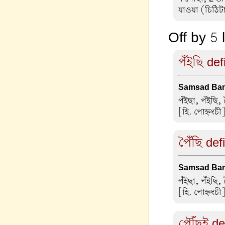
যাওয়া (চিঠিট
Off by 5 
পঁইছি def
Samsad Ban
পঁইছা, পঁইছি, 
[হি. পোহ্নংচী]
পৈঁছি def
Samsad Ban
পঁইছা, পঁইছি, 
[হি. পোহ্নংচী]
পৌঁছই def