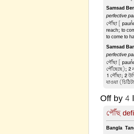
Samsad Beng
perfective pa
পৌঁছা
[ paun̐c
reach; to co
to come to ha
Samsad Ban
perfective pa
পৌঁছা
[ paun̐c
পৌঁছেছে);
2
ন
1
পৌঁছা;
2
উদ্
যাওয়া (চিঠিট
Off by 4 
পৌঁছ defi
Bangla-Tang