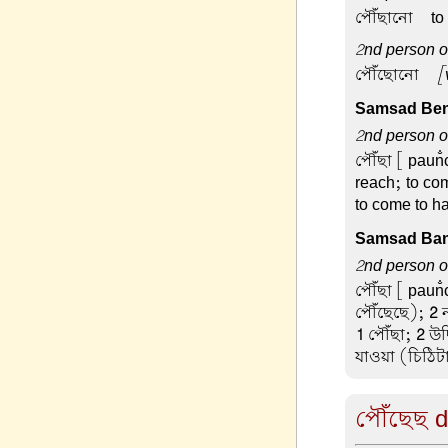
পৌঁছানো –
to
2nd person o
পৌঁছোনো –
[
Samsad Beng
2nd person or
পৌঁছা
[ paun̐c
reach; to co
to come to ha
Samsad Ban
2nd person or
পৌঁছা
[ paun̐c
পৌঁছেছে);
2
ন
1
পৌঁছা;
2
উদ্
যাওয়া (চিঠিট
পৌঁছেছ de