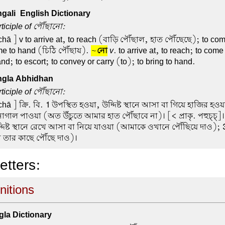
ali-English Dictionary
rticiple of পৌঁছানো:
hā ] v to arrive at, to reach (বাড়ি পৌঁছাল, হাত পৌঁছেছে); to com
me to hand (চিঠি পৌঁছায়).
~
নো
v
. to arrive at, to reach; to come
nd; to escort; to convey or carry (to); to bring to hand.
gla Abhidhan
rticiple of পৌঁছানো:
hā ] ক্রি. বি.
1
উপস্থিত হওয়া, উদ্দিষ্ট স্থানে আসা বা গিয়ে হাজির হওয়া
াগাল পাওয়া (অত উঁচুতে আমার হাত পৌঁছাবে না)। [< প্রাকৃ. পহুচ্চ্]
দিষ্ট স্থানে রেখে আসা বা নিয়ে যাওয়া (আমাকে ওখানে পৌঁছিয়ে দাও);
া তার কাছে পৌঁছে দাও)।
letters:
nitions
la Dictionary