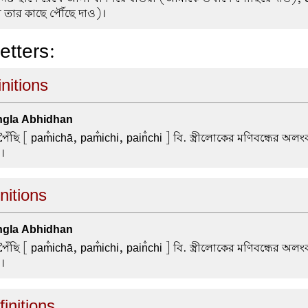
া তার কাছে পৌঁছে দাও)।
letters:
initions
gla Abhidhan
পৈঁছি
[ pam̐ichā, pam̐ichi, pain̐chi ] বি. স্ত্রীলোকের মণিবন্ধের অল
।
initions
gla Abhidhan
পৈঁছি
[ pam̐ichā, pam̐ichi, pain̐chi ] বি. স্ত্রীলোকের মণিবন্ধের অল
।
initions