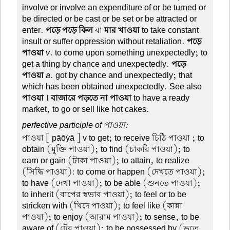
involve or involve an expenditure of or be turned or
be directed or be cast or be set or be attracted or
enter.
পড়ে পড়ে কিল
বা
মার খাওয়া
to take constant
insult or suffer oppression without retaliation.
পড়ে-
পাওয়া
v
. to come upon something unexpectedly; to
get a thing by chance and unexpectedly.
পড়ে-
পাওয়া
a
. got by chance and unexpectedly; that
which has been obtained unexpectedly. See also
পাওয়া । বাজারে পড়তে না পাওয়া
to have a ready
market, to go or sell like hot cakes.
perfective participle of পাওয়া:
পাওয়া
[ pāōẏā ] v to get; to receive চিঠি পাওয়া ; to
obtain (মুক্তি পাওয়া); to find (চাকরি পাওয়া); to
earn or gain (টাকা পাওয়া); to attain, to realize
(সিদ্ধি পাওয়া): to come or happen (দেখতে পাওয়া);
to have (দেখা পাওয়া); to be able (শুনতে পাওয়া);
to inherit (বাপের স্বভাব পাওয়া); to feel or to be
stricken with (খিদে পাওয়া); to feel like (কান্না
পাওয়া); to enjoy (আরাম পাওয়া); to sense, to be
aware of (টের পাওয়া); to be possessed by (ভূতে