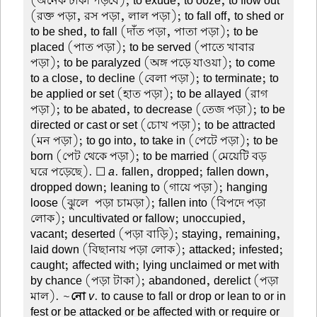
(অনেক টাকা পড়বে); to exude, to ooze, to flow out
(রক্ত পড়া, রস পড়া, লাল পড়া); to fall off, to shed or
to be shed, to fall (দাঁত পড়া, পাতা পড়া); to be
placed (পাত পড়া); to be served (পাতে খাবার
পড়া); to be paralyzed (অঙ্গ পড়ে যাওয়া); to come
to a close, to decline (বেলা পড়া); to terminate; to
be applied or set (হাত পড়া); to be allayed (রাগ
পড়া); to be abated, to decrease (তেজ পড়া); to be
directed or cast or set (চোখ পড়া); to be attracted
(মন পড়া); to go into, to take in (পেটে পড়া); to be
born (পেট থেকে পড়া); to be married (মেয়েটি বড়
ঘরে পড়েছে). ☐
a
. fallen, dropped; fallen down,
dropped down; leaning to (গায়ে পড়া); hanging
loose (ঝুলে-পড়া চামড়া); fallen into (বিপদে পড়া
লোক); uncultivated or fallow; unoccupied,
vacant; deserted (পড়া বাড়ি); staying, remaining,
laid down (বিছানায় পড়া লোক); attacked; infested;
caught; affected with; lying unclaimed or met with
by chance (পড়া টাকা); abandoned, derelict (পড়া
মাল). ~
নো
v
. to cause to fall or drop or lean to or in
fest or be attacked or be affected with or require or