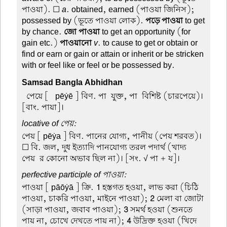
পাওয়া). ☐
a
. obtained, earned (পাওয়া জিনিস);
possessed by (ভূতে পাওয়া লোক).
পড়ে পাওয়া
to get
by chance.
জো পাওয়া
to get an opportunity (for
gain etc.)
পাওয়ানো
v
. to cause to get or obtain or
find or earn or gain or attain or inherit or be stricken
with or feel like or feel or be possessed by.
Samsad Bangla Abhidhan
-পেয়ে
[ -pēẏē ] বিণ. পা-যুক্ত, পা-বিশিষ্ট (চারপেয়ে)।
[বাং. পায়া]।
locative of পেয়:
পেয়
[ pēẏa ] বিণ. পানের যোগ্য, পানীয় (পেয় শরবত)।
☐ বি. জল, দুধ ইত্যাদি পানযোগ্য তরল পদার্থ (খাদ্য-
পেয়-র কোনো অভাব ছিল না)। [সং. √ পা + য]।
perfective participle of পাওয়া:
পাওয়া
[ pāōẏā ] ক্রি.
1
হস্তগত হওয়া, লাভ করা (চিঠি
পাওয়া, চাকরি পাওয়া, মাইনে পাওয়া);
2
মেলা বা জোটা
(সাড়া পাওয়া, জবাব পাওয়া);
3
সমর্থ হওয়া (শুনতে
পায় না, চোখে দেখতে পায় না);
4
উদ্রিক্ত হওয়া (খিদে