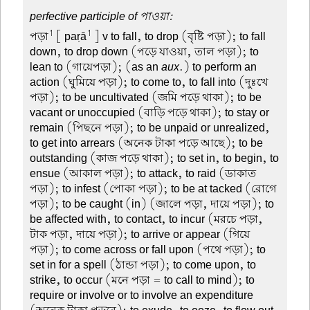
perfective participle of পাওয়া:
1
1
পড়া
[ paṛā
] v to fall, to drop (বৃষ্টি পড়া); to fall
down, to drop down (পড়ে যাওয়া, তাল পড়া); to
lean to (গায়েপড়া); (as an
aux
.) to perform an
action (ঘুমিয়ে পড়া); to come to, to fall into (দুঃখে
পড়া); to be uncultivated (জমি পড়ে থাকা); to be
vacant or unoccupied (বাড়ি পড়ে থাকা); to stay or
remain (পিছনে পড়া); to be unpaid or unrealized,
to get into arrears (অনেক টাকা পড়ে আছে); to be
outstanding (কাজ পড়ে থাকা); to set in, to begin, to
ensue (আকাল পড়া); to attack, to raid (ডাকাত
পড়া); to infest (পোকা পড়া); to be at tacked (রোগে
পড়া); to be caught (in) (জালে পড়া, দায়ে পড়া); to
be affected with, to contact, to incur (মরচে পড়া,
টাক পড়া, দায়ে পড়া); to arrive or appear (গিয়ে
পড়া); to come across or fall upon (পথে পড়া); to
set in for a spell (ঠান্ডা পড়া); to come upon, to
strike, to occur (মনে পড়া = to call to mind); to
require or involve or to involve an expenditure