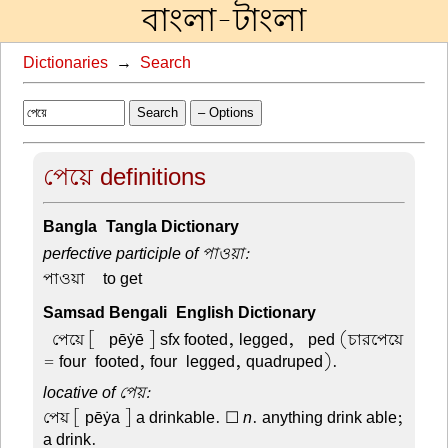
বাংলা-টাংলা
Dictionaries
→
Search
Search
– Options
পেয়ে definitions
Bangla-Tangla Dictionary
perfective participle of পাওয়া:
পাওয়া –
to get
Samsad Bengali-English Dictionary
-পেয়ে
[ -pēẏē ] sfx footed, legged, -ped (চারপেয়ে
= four-footed, four-legged, quadruped).
locative of পেয়:
পেয়
[ pēẏa ] a drinkable. ☐
n
. anything drink able;
a drink.