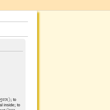
পুরছে); to
l inside; to