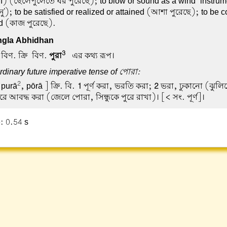
th) (ছেলেপুলেতে ঘর পুরেছে); to blow or sound as a wind-instrum
েনু'); to be satisfied or realized or attained (আশা পুরেছে); to be 
d (কাজ পুরেছে).
gla Abhidhan
3
বিণ. ক্রি-বিণ.
পুরা
-এর কথ্য রূপ।
dinary future imperative tense of পোরা:
2
 purā
, pōrā ] ক্রি. বি.
1
পূর্ণ করা, ভরতি করা;
2
ভরা, ঢুকানো (ঝুলি
ে আবদ্ধ করা (জেলে পোরা, সিন্ধুকে পুরে রাখা)। [< সং. পূর্ণ]।
: 0.54 s