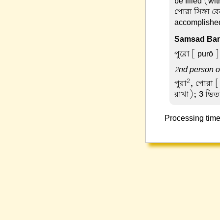
be filled (wi
পোরা সিঙ্গা ব
accomplishe
Samsad Ban
পুরো
[ purō ] 
2nd person or
2
পুরা
, পোরা
[
রাখা);
3
ভিতর
Processing time