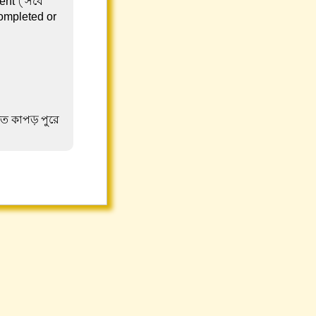
ent ('সবে
completed or
তে কাপড় পুরে