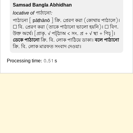
Samsad Bangla Abhidhan
locative of পাঠানো:
পাঠানো
[ pāṭhānō ] ক্রি. প্রেরণ করা (কোথায় পাঠালে)।
☐ বি. প্রেরণ করা (তাকে পাঠানো ভালো হয়নি)। ☐ বিণ.
উক্ত অর্থে। [প্রাকৃ. √ পট্ঠাঅ < সং. প্র + √ স্থা + ণিচ্]।
ডেকে পাঠানো
ক্রি. বি. লোক পাঠিয়ে ডাকা।
বলে পাঠানো
ক্রি. বি. লোক মারফত সংবাদ দেওয়া।
Processing time: 0.51 s