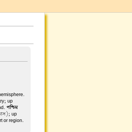
 hemisphere.
try; up-
nd.
পশ্চিম
াতাস); up
t or region.