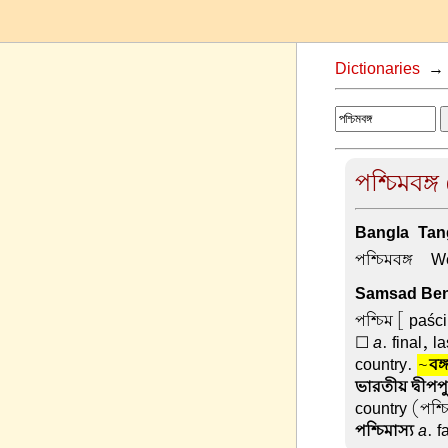
Dictionaries
পশ্চিমবঙ্গ
Bangla-Tang
পশ্চিমবঙ্গ –
We
Samsad Beng
পশ্চিম
[ paści
☐
a
. final, 
country.
~
বঙ্
ভারতীয় দ্বীপপু
country (পশ্
পশ্চিমাস্য
a
. 