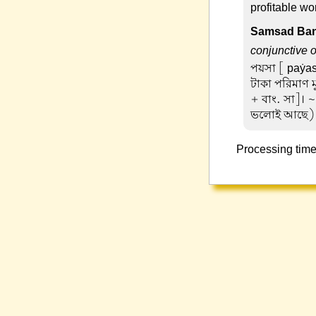
profitable wo
Samsad Ban
conjunctive 
পয়সা
[ paẏas
টাকা পরিমাণ মু
+ বাং. সা]। ~
ভলোই আছে)
Processing time