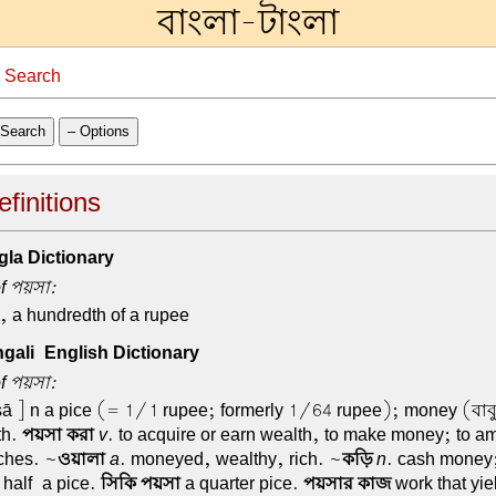
বাংলা-টাংলা
→
Search
Search
– Options
finitions
la Dictionary
of পয়সা:
, a hundredth of a rupee
ali-English Dictionary
of পয়সা:
ā ] n a pice (= 1/1 rupee; formerly 1/64 rupee); money (বাব
th.
পয়সা করা
v
. to acquire or earn wealth, to make money; to 
iches. ~
ওয়ালা
a
. moneyed, wealthy, rich. ~
কড়ি
n
. cash money;
 half-a pice.
সিকি পয়সা
a quarter pice.
পয়সার কাজ
work that yi