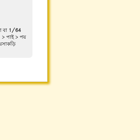
 বা
1/64
 > পাই > পয়
পয়সাকড়ি