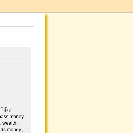
ুগিরির
amass money
 wealth.
elds money,