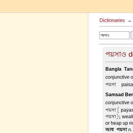
Dictionaries
পয়সাও de
Bangla-Tang
conjunctive 
পয়সা –
paisa
Samsad Beng
conjunctive 
পয়সা
[ paẏas
পয়সা); weal
or heap up r
আধ-পয়সা
n
.