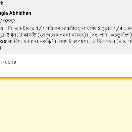
rk.
gla Abhidhan
of পয়সা:
ā ] বি. এক টাকার
1/1
পরিমাণ ভারতীয় মুদ্রাবিশেষ
2
পূর্বের
1/4
আনা
দ্রা
3
ধন, টাকাকড়ি (সে অনেক পয়সা করেছে)। [সং. পাদ (=চতুর্থাংশ)
ওয়ালা
বিণ. ধনবান। ~
কড়ি
বি. নগদ টাকাপয়সা; আর্থিক সম্বল (তার 
।
: 0.53 s