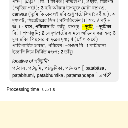
2
2
পট
[ paṭa
] বি.
1
কাপড় (পটমণ্ডপ);
2
ছবি, চিত্রপট
(স্মৃতির পটে);
3
ছবি আঁকার উপযুক্ত মোটা বস্ত্রখণ্ড,
canvas ('তুমি কি কেবলই ছবি শুধু পটে লিখা': রবীন্দ্র);
4
দৃশ্যপট, থিয়েটারের সিন (পটপরিবর্তন)। [সং. √ পট্ +
অ]। ~
বাস, পটাবাস
বি. তাঁবু, বস্ত্রগৃহ।
~
ভূমি
, ~
ভূমিকা
বি.
1
পশ্চাদ্ভূমি;
2
যে দৃশ্যপটের সামনে অভিনয় করা হয়;
3
মূল ছবির পিছনের বা দূরের দৃশ্য;
4
(গৌণ অর্থে)
পারিপার্শ্বিক অবস্থা, পরিবেশ। ~
মণ্ডপ
বি.
1
শামিয়ানা
ইত্যাদি দিয়ে নির্মিত মণ্ডপ;
2
তাঁবু।
locative of পটভূমি:
পটবাস, পটভূমি, পটভূমিকা, পটমণ্ডপ
[ paṭabāsa,
2
paṭabhūmi, paṭabhūmikā, paṭamaṇḍapa ] দ্র
পট
।
Processing time: 0.51 s